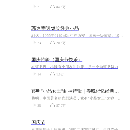
21
84.3万
郭达蔡明 爆笑经典小品
郭达，1955年6月9日出生在西安，国家一级演员。1987年，在春晚上搭档杨蕾出演小品《产房门前》。1993年，在春晚中搭档蔡明出演小品《黄土坡》。代表作品《过年》《追星族》《越洋电话》《机器人趣话》《假爸爸真爸爸》蔡明，1961年10月21日出生于北京，著名表演艺术家，国家一级演员。1973年，被导演谢铁骊选中在影片《海霞》饰演童年海霞。1980年，参演电影《戴手铐的旅客》。整理主播：王二三在此 免责声明：所有音源均来自于各大网络交流群爱好者,主播仅收集整理,版权...
23
20.3万
国庆特辑（国庆节快乐）
在评书界，小魏有个朋友叫刘鹏，是一个为评书努力的小伙子。在2021年国庆期间，他想弄个特辑，便烦劳我给他录个爱国题材的评书小段儿。这种事情，不是特殊情况，小魏一般不会拒绝，也就给其录了一个《鲁迅踢鬼》，等他传完，我再传到我的专辑里。另外，小...
14
1.6万
蔡明“小品女王”封神特辑｜春晚记忆经典小品大赏
蔡明，中国著名的喜剧演员，素有“小品女王”之称，多年来在春节联欢晚会的舞台上为观众带来了无数欢笑和感动。她的单口精品集《春晚记忆》收录了她在春晚舞台上的经典片段和幕后故事。通过蔡明幽默风趣的口才和细腻的情感表达，听众将重温那些令人难忘的...
25
57.9万
国庆节
喜迎国庆十月欢歌里，我们共庆辉煌过往，更以赤子之心，向未来书写滚烫的誓言——这盛世，值得我们以热爱相拥。