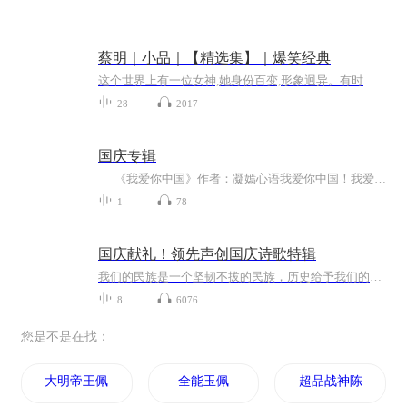
蔡明｜小品｜【精选集】｜爆笑经典
这个世界上有一位女神,她身份百变,形象迥异。有时是温柔的儿媳,有时是冷静贵妇;有时是活泼开朗的村姑,有时又是城里俏皮的女学生。她每次站上舞台、走进滚滚人海,就会为观众献上一段耐人寻味的表演。究竟她要化身成为谁,又会上演怎样精彩绝伦的一幕?恐怕连...
28
2017
国庆专辑
《我爱你中国》作者：凝嫣心语我爱你中国！我爱你春天蓬勃的秧苗；我爱你秋日金黄的硕果。我爱你中国！我爱你青松气质，我爱你红梅品格！我爱你家乡的甜蔗好像乳汁滋润着我的心窝。我爱你中国，我要把最美的歌儿献给你，我的母亲我的祖国。我爱你中国，我爱...
1
78
国庆献礼！领先声创国庆诗歌特辑
我们的民族是一个坚韧不拔的民族，历史给予我们的苦难都变成了闪着金光的勋章！我们的国家是一个龙腾虎跃的国家，那条巨龙正以不可阻挡之势崛起于神奇的东方！------------------------------------------------值此祖国70周年华诞之际，领先声创以诗歌向祖国献礼！用我们的声音、用我们的热血、用我们的灵魂诵读经典爱国篇章，歌颂我们的祖国！永远繁荣富强！
8
6076
您是不是在找：
大明帝王佩
全能玉佩
超品战神陈东阳陈