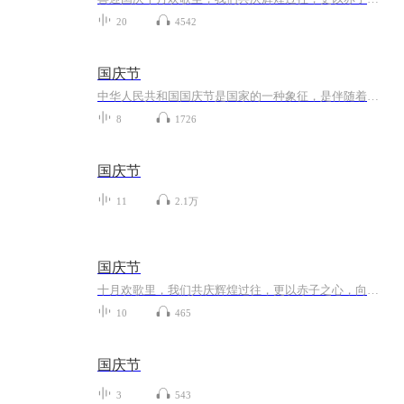
20
4542
国庆节
中华人民共和国国庆节是国家的一种象征，是伴随着国家的出现而出现的。让我们用诗歌朗诵歌颂祖国的繁荣富强，国泰民安。
8
1726
国庆节
11
2.1万
国庆节
十月欢歌里，我们共庆辉煌过往，更以赤子之心，向未来书写滚烫的誓言——这盛世，值得我们以热爱相拥。
10
465
国庆节
3
543