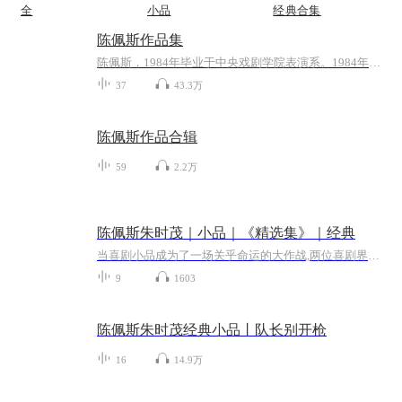
全
小品
经典合集
陈佩斯作品集
陈佩斯，1984年毕业于中央戏剧学院表演系。1984年在中央电视台的春节联欢晚会上与搭档朱时茂表演小品《吃面条》，被观众所识。此后多次在春节晚会出演小品，包括《主角与配角》、《警察与小偷》、《羊肉串》等脍炙人口的作品。1999年为国漫经典《宝莲灯》孙悟空配音。2016年1月6日获颁"2015中华文化人物"奖项 。中国电影百花奖最佳男配角奖。1978-2004年度最有影响中国影星
37
43.3万
陈佩斯作品合辑
59
2.2万
陈佩斯朱时茂｜小品｜《精选集》｜经典
当喜剧小品成为了一场关乎命运的大作战,两位喜剧界的老将携手挑战全新高度!一个是脱口秀的老手,极尽荒诞之能事;另一人是小品教父级别的高手,情景剧中的行走戏份。节目开幕之际,两人恍若隔空相望的陌生人,摩擦与分歧叠叠不休。但一个个出人意料的笑料狂飙突...
9
1603
陈佩斯朱时茂经典小品丨队长别开枪
16
14.9万