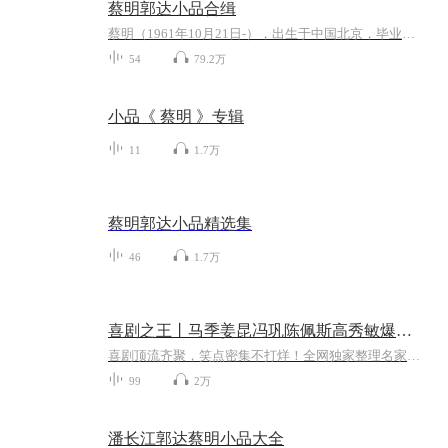
蔡明郭达小品合缉
蔡明（1961年10月21日-），出生于中国北京，毕业于北京电影学院，中国内地女演员、喜剧表演艺术家、国家一级演员。
54
79.2万
小品《 蔡明 》专辑
11
1.7万
蔡明郭达小品精选集
46
1.7万
喜剧之王丨马季姜昆冯巩陈佩斯高秀敏爆笑名场面丨免费
喜剧顶流齐聚，笑点密集不打烊！全网独家整理名家全本，相声名家马季、姜昆、冯巩的经典段子，搭配陈佩斯的默剧式小品、高秀敏的东北喜剧风采，覆盖单口、对口、群口相声与经典小品多种形式。逐段去噪优化，音质拉满，每一段都是经过时间检验的 “解压神器...
99
2万
潘长江郭达蔡明小品大全