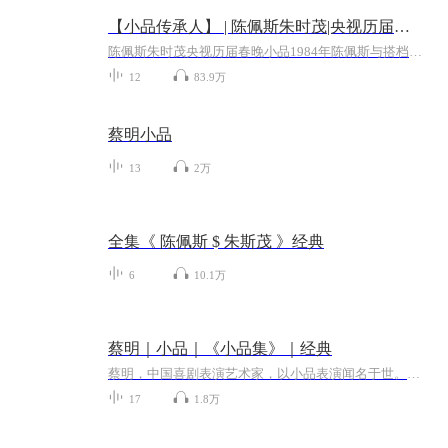
【小品传承人】 | 陈佩斯朱时茂|央视历届春晚小品
陈佩斯朱时茂央视历届春晚小品1984年陈佩斯与搭档朱时茂在中央电视台的春节联欢晚会上表演小品《吃面条》，被大众所熟知。此后多次在春节晚会出演小品，包括《主角与配角》《警察与小偷》《羊肉串》等脍炙人口的作品 。本次专辑收录总共12部小品，一口气...
12
83.9万
蔡明小品
13
2万
全集《 陈佩斯 $ 朱斯茂 》经典
6
10.1万
蔡明｜小品｜《小品集》｜经典
蔡明，中国喜剧表演艺术家，以小品表演闻名于世。她的创作兼具幽默与生活的深度，通过独特的角色塑造和深刻的社会观察，为观众带来欢笑的同时也引发思考。《小品集》汇聚了蔡明多年来的经典之作，内容涵盖家庭、社会、人与人之间的情感纽带等主题。每一段...
17
1.8万