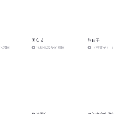
国庆节
熊孩子
化强国
祝福你亲爱的祖国
《熊孩子》（