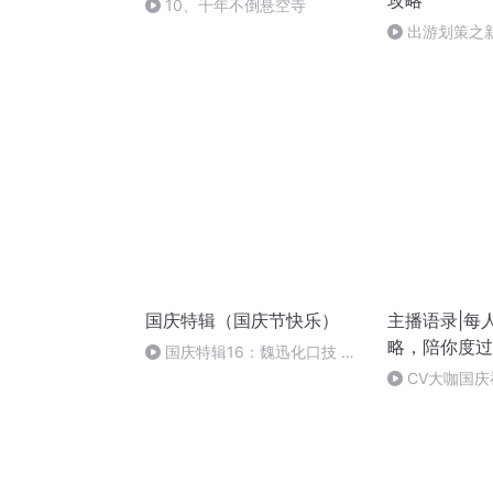
攻略
10、千年不倒悬空寺
出游划策之
高昌故城寻梦
国庆特辑（国庆节快乐）
主播语录|每
略，陪你度过
国庆特辑16：魏迅化口技 二
胡 东方红+一般唱法和原生态
CV大咖国
篇