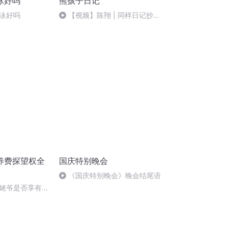
泳好吗
熊孩子日记
泳好吗
【视频】陈翔 | 同样日记抄五
遍，每天都扶老奶奶
养费探望权全
国庆特别晚会
《国庆特别晚会》晚会结尾语
姥爷是否享有探