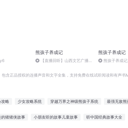
熊孩子养成记
熊孩子养成记
y6
【直播回听】山西文艺广播娟
熊孩子养成记
子的直播
奇失踪之后
，包含正品授权的连播声音和文字全集，支持免费在线试听阅读和有声书M
心攻略
少女攻略系统
穿越万界之神级熊孩子系统
最强无敌熊
熊孩子系统
熊孩子在异世
明星攻略手记
系统之快穿大神攻略
曼的猪猪侠故事
小朋友听的故事儿童故事
听中国经典故事大全
统
成神攻略
异世界全攻略
攻略你的世界
超级熊孩子系统