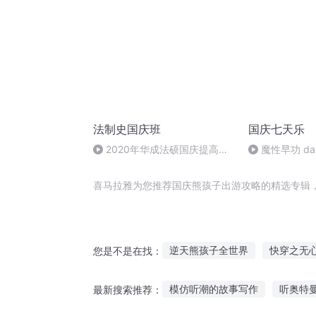
法制史国庆班
国庆七天乐
2020年华成法硕国庆提高班
魔性早功 da
法制史马志冰 (12)
喜马拉雅为您推荐国庆熊孩子出游攻略的精选专辑
逆天熊孩子全世界
快穿之无
您是不是在找：
大明之熊孩子正德
最强神级
模仿听潮的故事写作
听奥特
最新搜索推荐：
攻略那只女主
超强熊孩子系