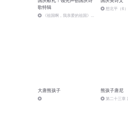
国庆献礼！领先声创国庆诗
国庆美诗文
歌特辑
想北平（6
《祖国啊，我亲爱的祖国》温
婉
大唐熊孩子
熊孩子唐尼
第二十三章 