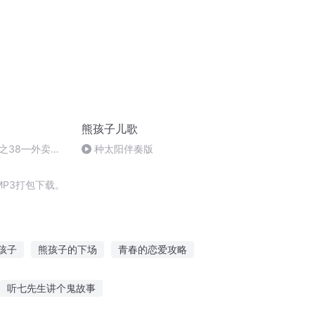
熊孩子儿歌
之38—外卖离
种太阳伴奏版
P3打包下载。
孩子
熊孩子的下场
青春的恋爱攻略
我被系统攻略了
太子攻略
听七先生讲个鬼故事