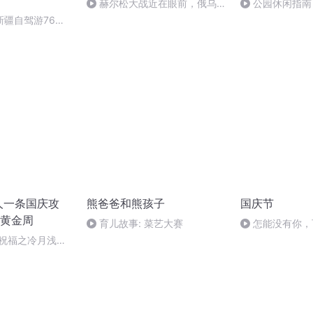
赫尔松大战近在眼前，俄乌冲
公园休闲指南
突的关键之战，将会如何发展？
新疆自驾游76：
西域长安
人一条国庆攻
熊爸爸和熊孩子
国庆节
黄金周
育儿故事: 菜艺大赛
怎能没有你，
庆祝福之冷月浅浅