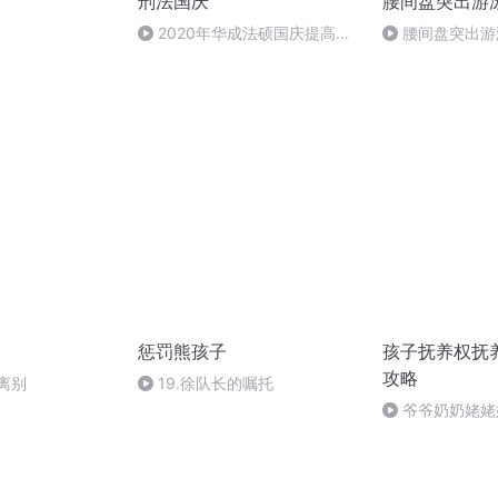
刑法国庆
腰间盘突出游
）
2020年华成法硕国庆提高班
腰间盘突出游
刑法陈 (26)
惩罚熊孩子
孩子抚养权抚
攻略
离别
19.徐队长的嘱托
爷爷奶奶姥姥
望权