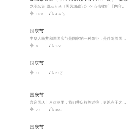
龙图续集 原班人马《黑风城战记》<<点击收听 【内容简介】《龙图案卷集》是由耳雅根据古典名著《三侠五义》（又叫七五）改编所写的网络小说，主要讲述的是鼠（白玉堂）猫（展昭）及其七五众人、破解龙图阁内典藏古代悬案卷、以及各地州城府县送来的未破悬...
1188
4.37亿
国庆节
中华人民共和国国庆节是国家的一种象征，是伴随着国家的出现而出现的。让我们用诗歌朗诵歌颂祖国的繁荣富强，国泰民安。
8
1726
国庆节
11
2.1万
国庆节
喜迎国庆十月欢歌里，我们共庆辉煌过往，更以赤子之心，向未来书写滚烫的誓言——这盛世，值得我们以热爱相拥。
20
4542
国庆节