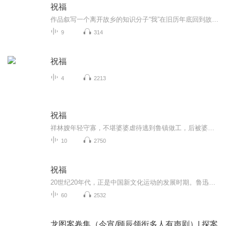
祝福
作品叙写一个离开故乡的知识分子“我”在旧历年底回到故乡后寄寓在本家四叔(鲁四老爷)家里准备过“祝福”时，见证了四叔家先前的女仆祥林嫂瘁死的悲剧。该小说通过描述祥林嫂悲剧的一生，表现了作者对受压迫妇女的同情及对封建思想封建礼教的无情揭露。也...
9
314
祝福
4
2213
祝福
祥林嫂年轻守寡，不堪婆婆虐待逃到鲁镇做工，后被婆婆强行抓回卖给贺老六。她努力抗争却无奈顺从，与贺老六生活后有了儿子阿毛。然而，贺老六病故，阿毛被狼吃掉，祥林嫂再次陷入绝境，又回到鲁镇。但此时的她已被视为不祥之人，最终在别人的祝福声中孤独...
10
2750
祝福
20世纪20年代，正是中国新文化运动的发展时期。鲁迅以极大的热情欢呼辛亥革命的爆发，可是不久他看到辛亥革命以后，帝制政权虽被推翻，但取而代之的却是地主阶级的军阀官僚的统治，封建社会的基础并没有彻底摧毁，中国的广大人民，尤其是农民，他们过着饥寒交迫的生活，宗法观念、封建礼教仍然是压在人民头上的精神枷锁。在这种社会背景下，在个人对社会的责任感驱使下，1924年2月7日鲁迅先生创作了这篇小说。 1.《祝福》的主题在于揭露“四权”（政权、族权、 神权、夫权）对中国妇女的迫害。...
60
2532
龙图案卷集（今宵/顾辰领衔多人有声剧）| 探案