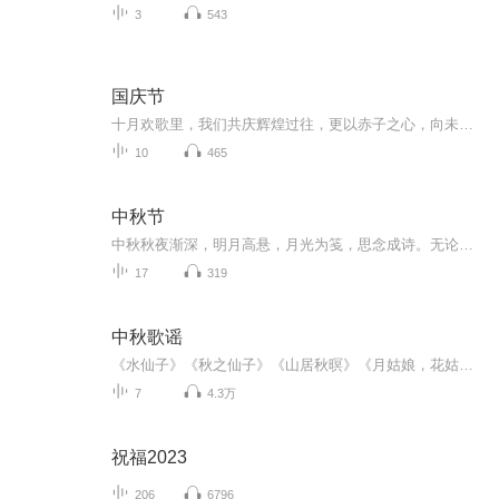
3
543
国庆节
十月欢歌里，我们共庆辉煌过往，更以赤子之心，向未来书写滚烫的誓言——这盛世，值得我们以热爱相拥。
10
465
中秋节
中秋秋夜渐深，明月高悬，月光为笺，思念成诗。无论天涯咫尺，此刻共沐清辉，团圆与守望，都化作心底最暖的灯火。
17
319
中秋歌谣
《水仙子》《秋之仙子》《山居秋暝》《月姑娘，花姑娘》《月儿圆圆》《秋风吹吹》
7
4.3万
祝福2023
206
6796