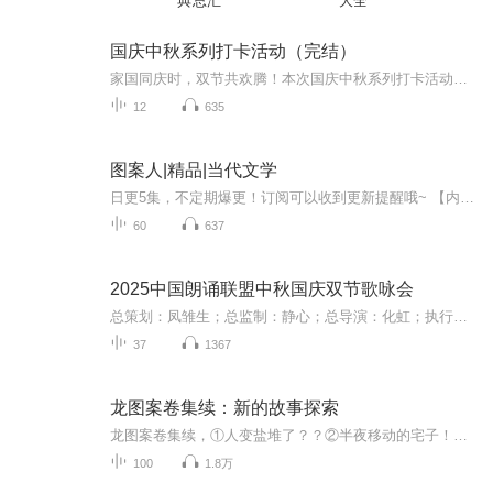
典总汇
大全
国庆中秋系列打卡活动（完结）
家国同庆时，双节共欢腾！本次国庆中秋系列打卡活动，邀你每日解锁多元演播精彩：以诗歌为笔，歌颂祖国山河壮阔与时代华章；清晨用温暖早安问候开启元气一天，深夜以温柔晚安声语卸下疲惫；更有风趣幽默的单口相声逗趣生活，经典耐品的评书细说古今故事。...
12
635
图案人|精品|当代文学
日更5集，不定期爆更！订阅可以收到更新提醒哦~ 【内容简介】 在浩瀚星海与地球的轮回别离中，宇航员父亲的神秘太空之旅与家庭的温馨日常交织成一幅幅动人心弦的画面。道格，一个对未知宇宙充满无限憧憬的少年，每天都在想象着父亲在外太空的奇妙冒险。父...
60
637
2025中国朗诵联盟中秋国庆双节歌咏会
总策划：凤雏生；总监制：静心；总导演：化虹；执行总监：莺子；执行导演：橙夏；主持人：静心、化虹、橙夏
37
1367
龙图案卷集续：新的故事探索
龙图案卷集续，①人变盐堆了？？②半夜移动的宅子！⑤黑虎找了个白虎当媳妇！会生出来熊猫虎吗？⑦圣僧们有难了 ⑫魔狱龙胆？猫儿让你看看什么心想事成！
100
1.8万