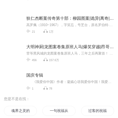
狄仁杰断案传奇第十部：柳园图案|诡异|离奇|悬疑
高罗佩（1910~1967），字笑忘，号芝台，原名罗伯特·汉斯·范古里克，百年来著名的中国通，1910年8月9日出生于荷兰扎特芬，荷兰汉学家、东方学家、外交家、翻译家、小说家。作为职业外交官，他勤奋好学，先后掌握了希腊、拉丁、英、德、法、意、西班牙、印...
21
1万
大明神厨|龙图案卷集原班人马|爆笑穿越|昂哥领衔
苦等黑风城的龙图案卷集原班人马，三年之后再聚首！ 拯！救！不！开！心！ （别问黑风城，我们也在等，如果你们积极转发评论投月票，也许黑风城就来了呢！） 本剧无双男主！无后宫！无种马！仅供娱乐，不是真历史！请放心吃瓜！ 只要你愿意听，你一定会听...
456
157.6万
国庆专辑
《我爱你中国》作者：凝嫣心语我爱你中国！我爱你春天蓬勃的秧苗；我爱你秋日金黄的硕果。我爱你中国！我爱你青松气质，我爱你红梅品格！我爱你家乡的甜蔗好像乳汁滋润着我的心窝。我爱你中国，我要把最美的歌儿献给你，我的母亲我的祖国。我爱你中国，我爱...
1
78
您是不是在找：
魂界之灵的祝福
一句祝福从此不见
过客的祝福