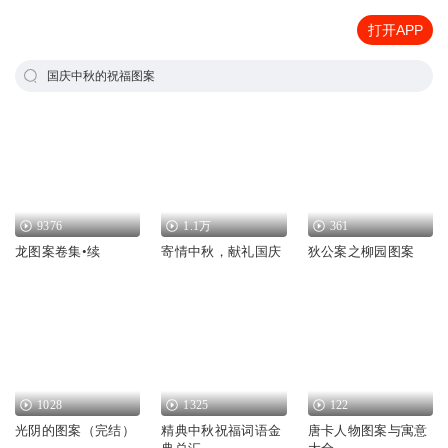
打开APP
国庆中秋的祝福图案
9376
1.1万
361
龙图案卷集•续
寄情中秋，献礼国庆
狄公案之柳园图案
1028
1325
122
光阴的图案（完结）
精典中秋祝福词语金
唐卡人物图案与寓意