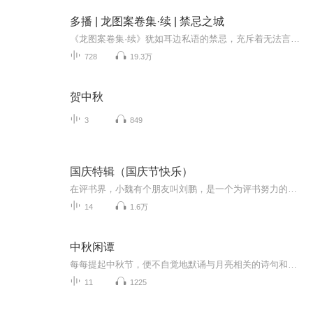
多播 | 龙图案卷集·续 | 禁忌之城
《龙图案卷集·续》犹如耳边私语的禁忌，充斥着无法言说的城市奇谋。在这部作品中，现实与离奇交织，令人背脊发凉的悬疑情节层层叠叠。深夜的街头，阴影中隐藏着不为人知的秘密；人物的命运在离奇事件中交织，每一页都是一个无法预测的陷阱。扑朔迷离的线...
728
19.3万
贺中秋
3
849
国庆特辑（国庆节快乐）
在评书界，小魏有个朋友叫刘鹏，是一个为评书努力的小伙子。在2021年国庆期间，他想弄个特辑，便烦劳我给他录个爱国题材的评书小段儿。这种事情，不是特殊情况，小魏一般不会拒绝，也就给其录了一个《鲁迅踢鬼》，等他传完，我再传到我的专辑里。另外，小...
14
1.6万
中秋闲谭
每每提起中秋节，便不自觉地默诵与月亮相关的诗句和故事来，因为中秋节里还有一个与月亮相关的美丽的传说呢！ 美丽的嫦娥姑娘和可爱的小玉兔就在月亮的广寒宫里住着，特别是在中秋节这天晚上，当一轮满月悄悄的挂在天边时，在广寒宫里、美丽的嫦娥姑娘抱着可爱的小玉兔就开活动起来，当我们与家人一起围聚在丰盛的晚餐桌旁、吃着丰盛的水果和共享月饼美食、不经意间抬头仰望天上的满月时，有眼亮的小朋友就会大叫起来：”哦，天哪，我看到月亮里面的嫦娥姐姐了，她还抱着个可爱的小兔兔和大家打招呼呢“！..… 中秋的传说和故事、闲谭古今梦落花，一起嗨聊吧...
11
1225