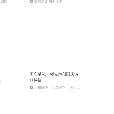
化强国
支教老师的国庆课
国庆献礼！领先声创国庆诗
歌特辑
》
《祖国啊，我亲爱的祖国》温
婉