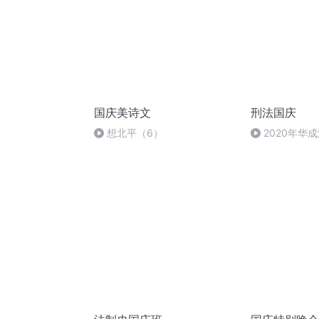
国庆美诗文
刑法国庆
想北平（6）
2020年华
刑法陈 (26)