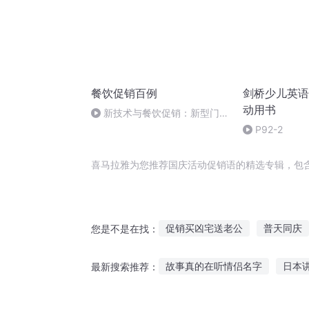
餐饮促销百例
剑桥少儿英语
动用书
新技术与餐饮促销：新型门店
设备
P92-2
喜马拉雅为您推荐国庆活动促销语的精选专辑，包
促销买凶宅送老公
普天同庆
您是不是在找：
庆余年之长歌行
重生之西门
故事真的在听情侣名字
日本
最新搜索推荐：
大庆第一恶
重庆儿女
我
听故事的心境图片唯美
听小