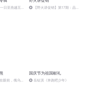
诵专辑
野火讲促销
月一日至燕越五
【野火讲促销】第17期：品
赋》组律18首
类促销——奶粉促销
熊
国庆节为祖国献礼
在眼前，俄乌冲
岳钲淇《奔跑吧少年》
将会如何发展？