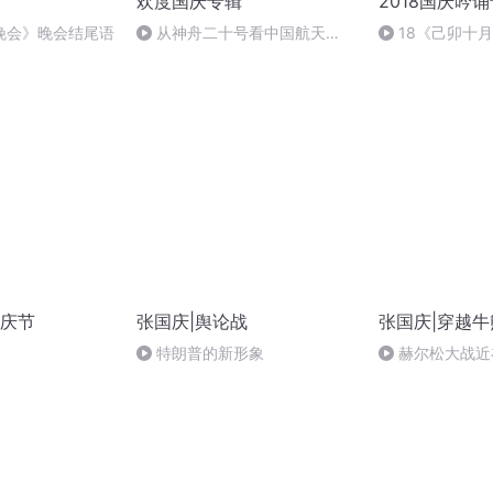
欢度国庆专辑
2018国庆吟
晚会》晚会结尾语
从神舟二十号看中国航天
18《己卯十
的“隐形实力”
日罹狴犴有感而
文天祥 自由吟诵
庆节
张国庆|舆论战
张国庆|穿越牛
特朗普的新形象
赫尔松大战近
突的关键之战，