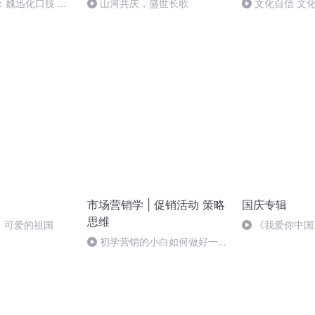
：魏迅化口技 二
山河共庆，盛世长歌
文化自信 文
般唱法和原生态
市场营销学 | 促销活动 策略
国庆专辑
思维
，可爱的祖国
《我爱你中国
初学营销的小白如何做好一个
营销方案？