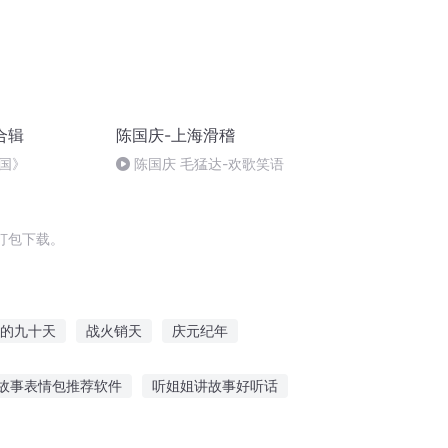
合辑
陈国庆-上海滑稽
国》
陈国庆 毛猛达-欢歌笑语
打包下载。
的九十天
战火销天
庆元纪年
之大庆帝国
销魂天下
庆云传奇
故事表情包推荐软件
听姐姐讲故事好听话
兰海育儿师听故事在线听