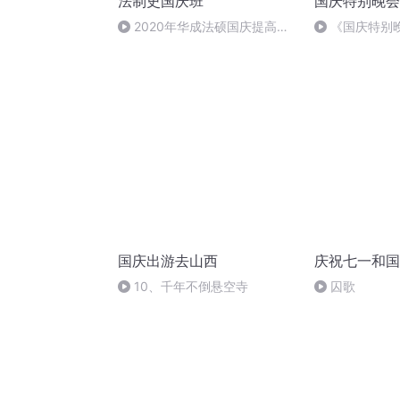
法制史国庆班
国庆特别晚会
2020年华成法硕国庆提高班
《国庆特别
法制史马志冰 (12)
国庆出游去山西
庆祝七一和国
10、千年不倒悬空寺
囚歌