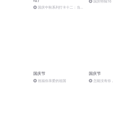
结）
国庆特辑16
胡 东方红+一
国庆中秋系列打卡十二：当阳
桥
国庆节
国庆节
祝福你亲爱的祖国
怎能没有你