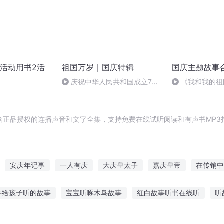
活动用书2活
祖国万岁｜国庆特辑
国庆主题故事
庆祝中华人民共和国成立73
《我和我的祖
周年 天安门广场举行升国旗仪式
含正品授权的连播声音和文字全集，支持免费在线试听阅读和有声书MP3
安庆年记事
一人有庆
大庆皇太子
嘉庆皇帝
在传销中
庆
庆阳成长手札
异能重生西门庆
我在传销里的日子
穿越
讲给孩子听的故事
宝宝听啄木鸟故事
红白故事听书在线听
听
在传销中的日子
白鬼故事的好处
听若琳讲故事在线听小说
在线听评书佛教故事