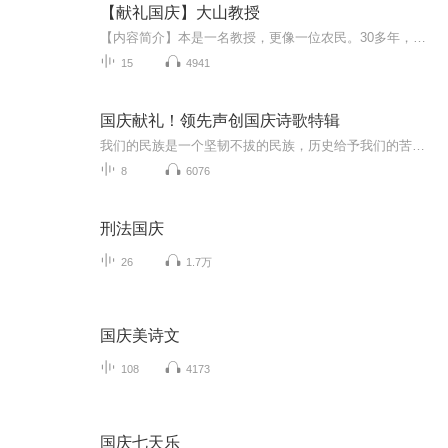
【献礼国庆】大山教授
【内容简介】本是一名教授，更像一位农民。30多年，双脚踏遍深山，胸膛贴紧大地。 他把真正的论文，写满了原本贫瘠的太行山坡。一名共产党员，一个知识分子，要有效地、深层地服务社会，实现自身价值，仅有梦想和深情，是远远不够的！这，就是我们的国情！...
15
4941
国庆献礼！领先声创国庆诗歌特辑
我们的民族是一个坚韧不拔的民族，历史给予我们的苦难都变成了闪着金光的勋章！我们的国家是一个龙腾虎跃的国家，那条巨龙正以不可阻挡之势崛起于神奇的东方！------------------------------------------------值此祖国70周年华诞之际，领先声创以诗歌向祖国献礼！用我们的声音、用我们的热血、用我们的灵魂诵读经典爱国篇章，歌颂我们的祖国！永远繁荣富强！
8
6076
刑法国庆
26
1.7万
国庆美诗文
108
4173
国庆七天乐