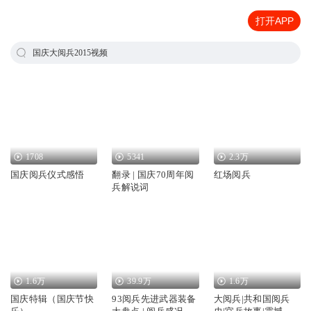
打开APP
国庆大阅兵2015视频
1708
5341
2.3万
国庆阅兵仪式感悟
翻录 | 国庆70周年阅
红场阅兵
兵解说词
1.6万
39.9万
1.6万
国庆特辑（国庆节快
93阅兵先进武器装备
大阅兵|共和国阅兵