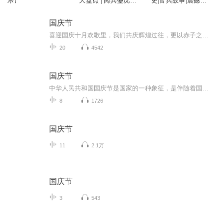
乐）
大盘点 | 阅兵盛况速
史|官兵故事|震撼瞬
报 | 纪念抗日战争胜
间|最新装备
利80周年大阅兵
国庆节
喜迎国庆十月欢歌里，我们共庆辉煌过往，更以赤子之心，向未来书写滚烫的誓言——这盛世，值得我们以热爱相拥。
20
4542
国庆节
中华人民共和国国庆节是国家的一种象征，是伴随着国家的出现而出现的。让我们用诗歌朗诵歌颂祖国的繁荣富强，国泰民安。
8
1726
国庆节
11
2.1万
国庆节
3
543