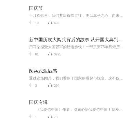
国庆节
十月欢歌里，我们共庆辉煌过往，更以赤子之心，向未来书写滚烫的誓言——这盛世，值得我们以热爱相拥。
10
465
新中国历次大阅兵背后的故事|从开国大典到九三阅兵
用耳朵感受大国强军的铿锵步伐！一部贯穿76年辉煌历程的声像史诗，一次震撼心灵的强国强军记忆回眸！本专辑将带您穿越时空，回顾从1949年开国大典到2025年抗战胜利80周年历次盛大阅兵。见证人民军队从“万国牌”装备到全部国产化、从骡马化到信息化智能化...
61
3991
阅兵式观后感
通过这场阅兵，我们看到了国家的崛起与蜕变。这不仅是军事力量的进步，更是整个民族精神的升华。它让我们明白，只有不断奋进，才能在历史的长河中屹立不倒。身为新时代的一员，我们肩负着传承与发展的使命，要将阅兵带来的震撼转化为前行的动力，在各自的...
3
294
国庆专辑
《我爱你中国》作者：凝嫣心语我爱你中国！我爱你春天蓬勃的秧苗；我爱你秋日金黄的硕果。我爱你中国！我爱你青松气质，我爱你红梅品格！我爱你家乡的甜蔗好像乳汁滋润着我的心窝。我爱你中国，我要把最美的歌儿献给你，我的母亲我的祖国。我爱你中国，我爱...
1
78