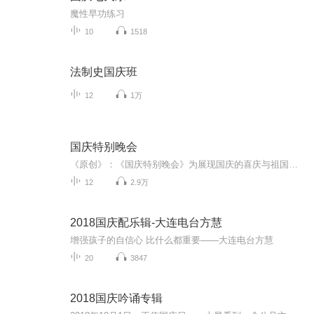
魔性早功练习
10
1518
法制史国庆班
12
1万
国庆特别晚会
《原创》：《国庆特别晚会》为展现国庆的喜庆与祖国的深情我将以具体的场景切入从清晨升旗的庄严到街头巷尾的欢庆到历史与当下的交融，用优美的笔触传递对祖国的热爱与自豪！用诗歌和情感美文形式，歌颂祖国的繁荣富强，祝人民幸福安康！
12
2.9万
2018国庆配乐辑-大连电台方慧
增强孩子的自信心 比什么都重要——大连电台方慧
20
3847
2018国庆吟诵专辑