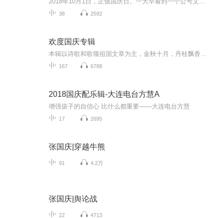
2018年10月1日，正值国庆日。一大早看到一个公号文章，正是文天祥的《己卯十月一日至燕越五日罹狴犴有感而赋》。当然，彼十一非当今的十一。不过数字的巧合还是让人感触，今天拿来读一读，体味一番历史英杰的民族情怀，恰也当时。 根据诗题来看，这组诗是写于十月一日至十月五日之间，是文天祥被俘之后所作，这些诗作不仅有凛凛正气，更也能看的到他百端交集的复杂情感。另一首于右任先生的《望大陆》，微信公号有称《望乡》，一句“山之上国之殇”荡气回肠，一并兴起拿来读了一读。仓促间多有瑕疵...
38
2592
欢度国庆专辑
本辑以诗歌和歌颂祖国文章为主，金秋十月，丹桂飘香，在这个充满丰收喜悦的季节里，我们满怀激动和自豪，迎来了中华人民共和国76周年华诞。这不仅是一个庄重的纪念日，更是全体中华儿女共同欢庆的盛大的节日，承载着深厚的民族情感和历史意义.
167
6788
2018国庆配乐辑-大连电台方慧A
增强孩子的自信心 比什么都重要——大连电台方慧
17
2695
张国庆|穿越牛熊
91
4.2万
张国庆|舆论战
22
4713