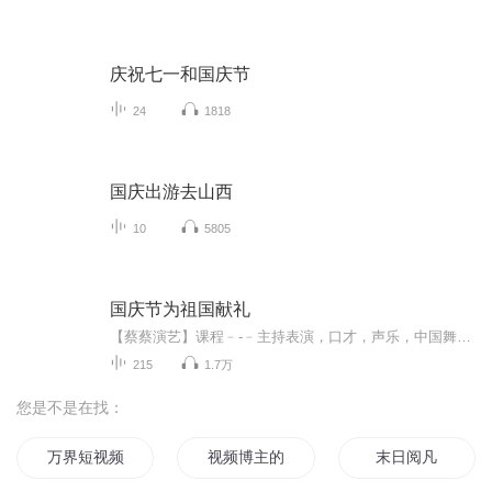
庆祝七一和国庆节
24
1818
国庆出游去山西
10
5805
国庆节为祖国献礼
【蔡蔡演艺】课程﹣-﹣主持表演，口才，声乐，中国舞，民族舞。独特的小舞台，专业的录音棚，每一位同学都能成为优秀的小明星。独特的教学模式，轻松上课，快乐学习！知名主持人，舞蹈家，高级教师任职授课！江南总校：河沟街42号三楼 18545856430江北分校...
215
1.7万
您是不是在找：
万界短视频系统
视频博主的自我修养
末日阅凡