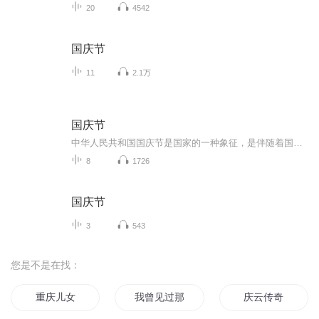
20
4542
国庆节
11
2.1万
国庆节
中华人民共和国国庆节是国家的一种象征，是伴随着国家的出现而出现的。让我们用诗歌朗诵歌颂祖国的繁荣富强，国泰民安。
8
1726
国庆节
3
543
您是不是在找：
重庆儿女
我曾见过那片星海
庆云传奇