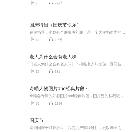
7
7967
国庆特辑（国庆节快乐）
在评书界，小魏有个朋友叫刘鹏，是一个为评书努力的小伙子。在2021年国庆期间，他想弄个特辑，便烦劳我给他录个爱国题材的评书小段儿。这种事情，不是特殊情况，小魏一般不会拒绝，也就给其录了一个《鲁迅踢鬼》，等他传完，我再传到我的专辑里。另外，小...
14
1.6万
老人为什么会有老人味
《老人为什么会有老人味》：揭秘老人味之谜！喜马拉雅独家推出，11个音频带你走进老人味的世界。10个免费音频，系统解析老人味的成因，10个标题，步步深入；1个付费音频，付费解锁，深入剖析老人味背后的科学秘密。快来收听，一起揭开老人味的神秘面纱！老...
12
381
奇喵人物图片and经典片段～
奇喵各专辑的好看图片and经典片段～图片要的私我哦～我发泥～（要关注+专辑好评噢）
26
1234
国庆节
喜迎国庆十月欢歌里，我们共庆辉煌过往，更以赤子之心，向未来书写滚烫的誓言——这盛世，值得我们以热爱相拥。