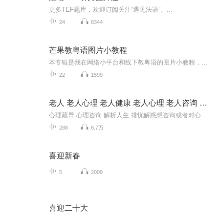
更多TEF题库，欢迎订阅关注“遇见法语”。...
24
8344
芒果教粤语图片小教程
本专辑是我在网络小平台和线下教粤语的图片小教程，做成图片是方便传播保存下来哦！这些教程涉及生活各方面，而且是基础加地道口语都有，非常实用，建议保存！
22
1599
老人 老人心理 老人健康 老人心理 老人咨询 黄昏恋
心理疏导 心理咨询 解析人生 排忧解惑想咨询或者对心理学感兴趣想成为咨询师的朋友请您搜索添加张霞老师微信号：15076646404或者shouxixinlizixun(首席心理咨询的全拼),更多心理学知识欢迎您关注微信公众号：美丽花园心理咨询主播: 张霞，资深心理咨询...
288
6.7万
喜迎新春
5
2009
喜迎二十大