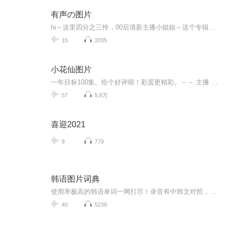
有声の图片
hi～这里四分之三怜，00后清新主播小姐姐～这个专辑是由四分之三怜与微笑小熊工作室合作出版，由于都是千怜的工作室，所以质量保障十分，如果您恶意差评，说明您眼睛要么是x了，要么就是您道德有问题～好啦，也当作是千怜500粉丝的福利专辑叭别对我说我喜欢你你廉价的喜欢抵不上夏天的一根雪糕
15
2035
小花仙图片
一年目标100集。给个好评呗！彩蛋更精彩。－－ 主播 贝瑞吖也叫逆光小爱
57
5.8万
喜迎2021
9
779
韩语图片词典
使用率极高的韩语单词一网打尽！录音有中韩文对照，方便同学们在路上收听磨耳朵！更多韩语学习的内容，欢迎关注订阅“韩语助手FM” ：）
40
5239