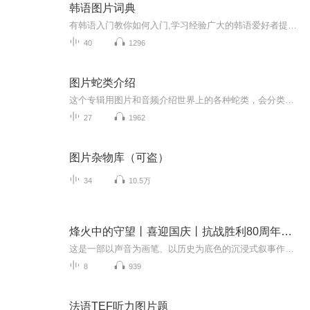
韩语图片词典
有韩语入门教你如何入门,学习经验广大的韩语爱好者提供自己学习的心得体会;韩语词汇包含各类词汇满足你各个方面的需求;韩语阅读:韩国古今各种书籍、童话、谚语等的阅读;韩语...
40
1296
图片蛇类介绍
这个专辑用图片和音频介绍世界上的各种蛇类，会分类别介绍，如有错误欢迎指正。
27
1962
图片杂物库（可盗）
34
10.5万
烽火中的守望丨喜迎国庆丨抗战胜利80周年丨广播剧
这是一部以声音为画笔、以历史为底色的沉浸式叙事作品，串联起1937年末南京城破后的烽火岁月与2025 年抗战胜利80周年的和平荣光，通过普通人的命运交织，复刻出中华民族在苦难中坚守、在抗争中前行的精神图谱。
8
939
法语TEF听力图片题