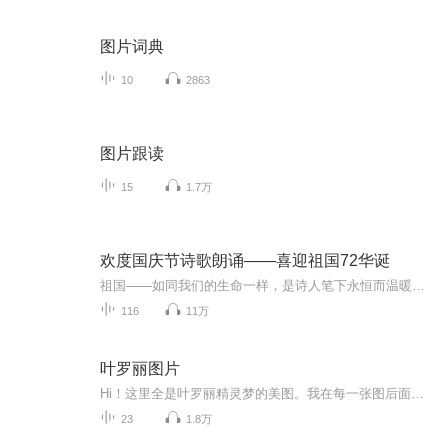
图片词典
10
2863
图片跟读
15
1.7万
欢度国庆节诗歌朗诵——喜迎祖国72华诞
祖国——如同我们的生命一样，是诗人笔下永恒而温暖的主题。在祖国72周年华诞来临之际，特创建这个诗歌朗诵专辑，诵读经典爱国篇章，和大家一起歌颂祖国，向国庆的献礼！祝愿伟大的祖国繁荣富强，祝愿大家国庆节快乐，度过平安快乐的黄金周假期！
116
11万
叶罗丽图片
Hi！这里全是叶罗丽精灵梦的美图。我在每一张图后面都给大家留了点时间让大家把喜欢的图保存下来。如果你觉得这个图不太清晰，你可以私信找我要原图哦！
23
1.8万