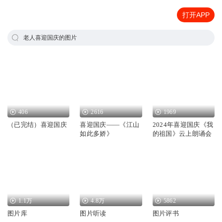
打开APP
老人喜迎国庆的图片
406
2616
1969
（已完结）喜迎国庆
喜迎国庆——《江山
2024年喜迎国庆《我
如此多娇》
的祖国》云上朗诵会
1.1万
4.8万
5862
图片库
图片听读
图片评书