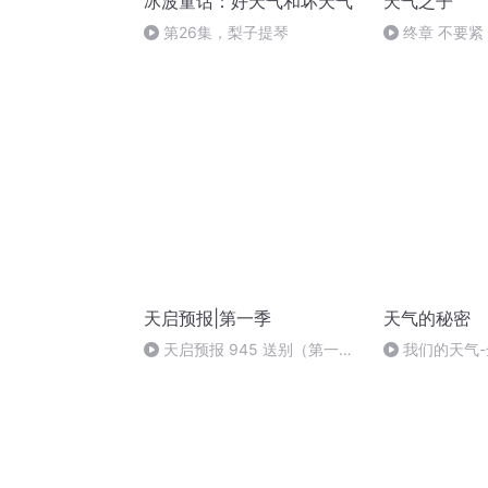
冰波童话：好天气和坏天气
天气之子
第26集，梨子提琴
终章 不要紧
天启预报|第一季
天气的秘密
天启预报 945 送别（第一季
我们的天气
完）