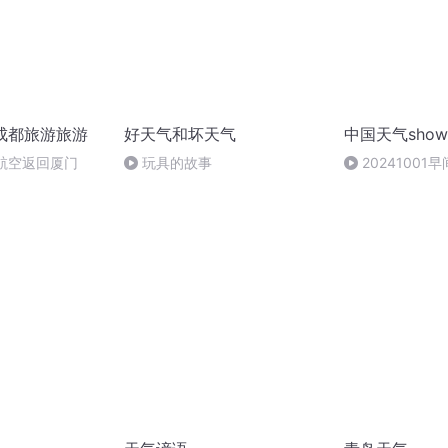
庆成都旅游旅游
好天气和坏天气
中国天气sho
航空返回厦门
玩具的故事
2024100
温明显清晨注意