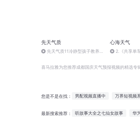
先天气质
心海天气
先天气质11冷静型孩子教养关
2.《共享单
键词
喜马拉雅为您推荐成都国庆天气预报视频的精选专
男配视频直播中
万界短视频
您是不是在找：
大庆皇太子
庆云传奇
我
听故事大全之七仙女故事
华
最新搜索推荐：
视频博主的自我修养
重庆儿
听睡前公主故事连播视频
星