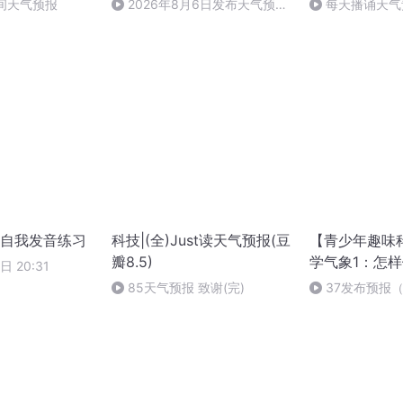
早间天气预报
2026年8月6日发布天气预报
每天播诵天气
——明天下午到夜间有雷雨天
气，但最高气温仍达到37°C
自我发音练习
科技|(全)Just读天气预报(豆
【青少年趣味
瓣8.5)
学气象1：怎
日 20:31
85天气预报 致谢(完)
37发布预报
第二部哦）