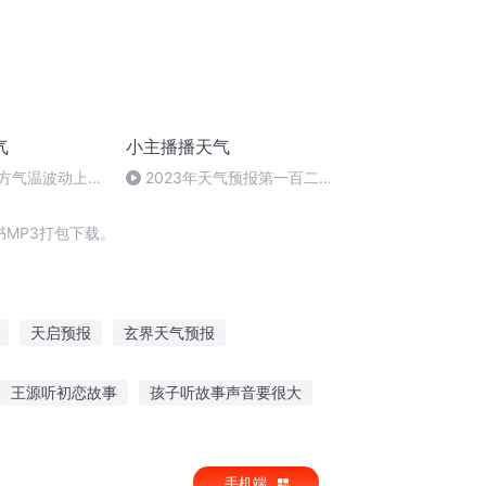
气
小主播播天气
0北方气温波动上
2023年天气预报第一百二十
号暂停
一期（6.17）
MP3打包下载。
天启预报
玄界天气预报
预报天灾
女频男作者记事
王源听初恋故事
孩子听故事声音要很大
听故事绘画工具推荐
听小说乔四的故事
手机端