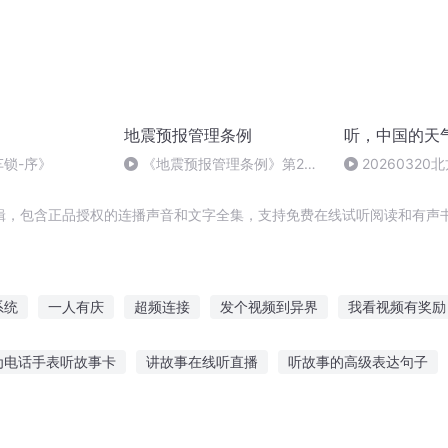
地震预报管理条例
听，中国的天
车锁-序》
《地震预报管理条例》第24
2026032
条
升、南方阴雨27
辑，包含正品授权的连播声音和文字全集，支持免费在线试听阅读和有声书
系统
一人有庆
超频连接
发个视频到异界
我看视频有奖励
穿越到了女频
穿成虐猫视频的主角怎么办
星空频道
我在末世
为电话手表听故事卡
讲故事在线听直播
听故事的高级表达句子
女
美漫里的视频博主
我在异界刷视频
我的视频能提取能力
夜电台故事在线听
睡前故事在线听 男声
听大哥讲鬼故事视频