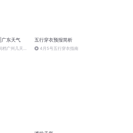
w|广东天气
五行穿衣预报简析
1早间档广州几天降
4月5号五行穿衣指南
加衣