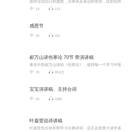
那些没说出口的感恩，没来得及表达的牵挂，此刻化作星光，照亮心与心的距离。原来感恩的瞬间，比收获更暖，比岁月更沉，它藏在寻常烟火的细碎里，藏在辗转回望的温柔里，轻轻落进时光褶皱，便成了岁月里最绵长的念想。
14
113
感恩节
10
421
郝万山讲伤寒论 70节 带演讲稿
著名中医郝万山讲的《伤寒论》，值得每一个学习中医的人学习。本专辑，包含郝万山讲的伤寒论的演讲稿。郝万山教授简介郝万山，男，1944 年 11 月生，北京中医药大学博士研究生导师， 教授，主任医师，中医临床基础专业博士生导师，北京中医药大学基础 医学院中医临床基础系主任。中国老教授协会边缘科学专业委员会副主 任委员，中国名中医学术研究会副会长，中国音乐治疗学会常务理事， 中华全国仲景学说专业委员会委员。 在教学方面，讲课深入浅出、缜密严谨，注重理论联系实际，多次 应邀到韩国、新...
70
95.6万
宝宝演讲稿、主持台词
20
1695
叶嘉莹说诗讲稿
叶嘉莹先生幼年即学习古典诗词，后又在加拿大讲学多年，对中国古典诗词及中西方文艺理论涉猎颇深。此书即是叶嘉莹先生融会古今中外文艺理论之精华，对中国古典诗歌的全新解读，新颖而不偏颇，深刻而不深奥。叶嘉莹先生以其互动亲切的语言、深入浅出的讲解...