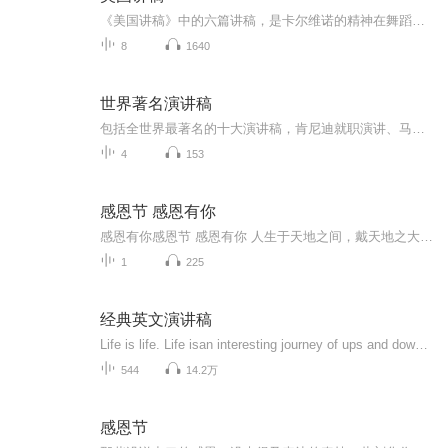
《美国讲稿》中的六篇讲稿，是卡尔维诺的精神在舞蹈，他用专业的肢体语言，给你看小说的艺术和气质，他的宇宙观仿佛火炬在燃烧，引领我们走进他的洞穴，如此浓烈，如此华丽。在本书中，卡尔维诺对自己近四十年来小说创作实践的丰富经验，进行系统的回顾和理论上的总结、阐发。作者广征博引，结合自古至今，从意大利到欧美各国许多文学大师的创作实例，从理论与实践的结合上，对文学创作的本质特征，对小说的构思，对艺术形象的作用及其与想像、幻想的关系，对文艺理论批评的现状等一系列问题，做了详尽、周密的论述，切中肯綮，富于见地，是研究小说诗学的一部力作。尤其值得注意的是，卡尔维诺清醒地意识到，当今人的认识和当今的文学，暴露出越来越明显的局限性，他努力地探究，流传千百年的文学模式、范畴，在未来的世纪，是否还有生命力；在未来的世纪，是否存在一种可能性，用一种新的生存与写作的方式，来替代旧的生存与写作的方式。
8
1640
世界著名演讲稿
包括全世界最著名的十大演讲稿，肯尼迪就职演讲、马丁路德金的我有一个梦等，是口才练习的精美素材
4
153
感恩节 感恩有你
感恩有你感恩节 感恩有你 人生于天地之间，戴天地之大恩，时时保有一颗感恩的心最为可贵。感恩是一种高贵品质，是一种生活态度。在感恩节这个温情满怀的日子里，愿你我心存美好，不念人恶，不忘人恩。念别人给你的好，暖自己的心。 人生不易，每个人都在生...
1
225
经典英文演讲稿
Life is life. Life isan interesting journey of ups and downs. But how the journey ends,is up to youtoday. You see, when you fall down, you feel like giving up. When times gettough, it is not the end.
544
14.2万
感恩节