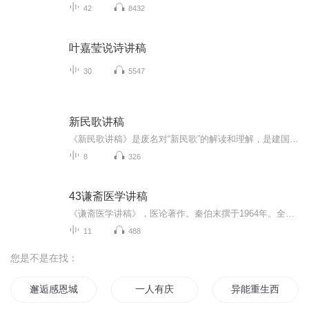
42
8432
叶嘉莹说诗讲稿
30
5547
新民歌讲稿
《新民歌讲稿》是废名对“新民歌”的解读和理解，是建国后废名诗评的主要组成部分。这本讲稿延续了废名诗评的一贯风格——古今纵论且重视情感，在特定的历史语境中非常具有个性，也对当时的创造思维和创作方法给予了反思。在本讲稿中，废名乐于将古典诗歌...
8
326
43谦斋医学讲稿
《谦斋医学讲稿》，医论著作。秦伯末撰于1964年。全书选录作者有关中医学术方面讲稿十二篇，包括脏腑发病及用药法则、五行生克的临床运用、气血湿痰治法、种种退热法、温病、肝病、水肿、腹泻、感冒论治等专题。每篇讲述均能结合个人临床经验阐发祖国医学...
11
488
您是不是在找：
邂逅感恩城
一人有庆
异能重生西门庆