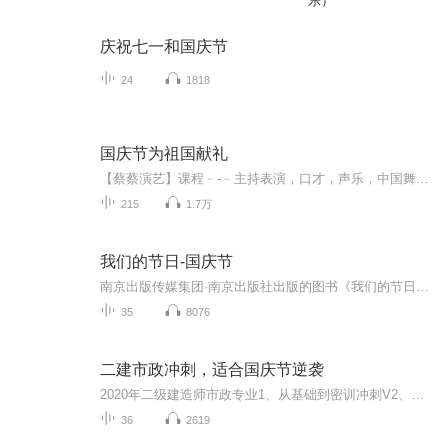
乐）
庆祝七一和国庆节
24
1818
国庆节为祖国献礼
【蔡蔡演艺】课程﹣-﹣主持表演，口才，声乐，中国舞，民族舞。独特的小舞台，专业的录音棚，每一位同学都能成为优秀的小明星。独特的教学模式，轻松上课，快乐学习！知名主持人，舞蹈家，高级教师任职授课！江南总校：河沟街42号三楼 18545856430江北分校...
215
1.7万
我们的节日-国庆节
南京出版传媒集团·南京出版社出版的图书《我们的节日》通过对中国节日文化和节日意义进行深度的挖掘，面向青少年群体构建独具特色的栏目内容，以此丰富春节、元宵节、清明节、端午节、七夕节、中秋节、重阳节等传统节日；六一节、教师节、国庆节等新兴节日的文化内涵和表现形式。促进青少年形成新的节日习俗，提升节日仪式感、认同感。音频作品由金陵朗读者联盟志愿者朗诵，南京音像出版社、金陵图书馆联合制作。
35
8076
二建市政冲刺，适合国庆节逆袭
2020年二级建造师市政专业1、从基础到密训冲刺V2、从精华课程到超压密押V3、0基础同步更新v4、持续更新到2020年考试V5、只要你跟着学让你一次稳拿证V6、渠道超压压题，超压三页纸等独家绝密压题!
36
2619