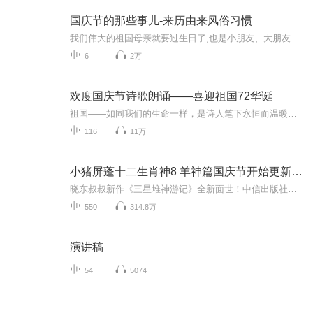
国庆节的那些事儿-来历由来风俗习惯
我们伟大的祖国母亲就要过生日了,也是小朋友、大朋友们最喜欢的“国庆小长假”或说“黄金周”还有说”国庆7天乐”的，说法真是不一而足。那么“国庆节”是怎么来的？自古以来国庆节怎么庆贺？新中国国庆节的来历，以及新中国国庆节的庆贺方式又有哪些呢？ ...
6
2万
欢度国庆节诗歌朗诵——喜迎祖国72华诞
祖国——如同我们的生命一样，是诗人笔下永恒而温暖的主题。在祖国72周年华诞来临之际，特创建这个诗歌朗诵专辑，诵读经典爱国篇章，和大家一起歌颂祖国，向国庆的献礼！祝愿伟大的祖国繁荣富强，祝愿大家国庆节快乐，度过平安快乐的黄金周假期！
116
11万
小猪屏蓬十二生肖神8 羊神篇国庆节开始更新啦！
晓东叔叔新作《三星堆神游记》全新面世！中信出版社出版！京东当当淘宝均有售！点蓝色字收听——《小猪屏蓬爆笑日记2024》《小猪屏蓬爆笑日记2》《小猪屏蓬爆笑日记1》让你笑得喘不上气！《我进故宫当富翁——小猪屏蓬故宫财商笔记》教你成为大富翁！《小...
550
314.8万
演讲稿
54
5074