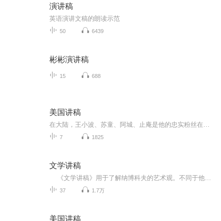
演讲稿
英语演讲文稿的朗读示范
50
6439
彬彬演讲稿
15
688
美国讲稿
在大陆，王小波、苏童、阿城、止庵是他的忠实粉丝在台湾，朱天文，唐诺是卡尔维诺不余遗力的传播者在香港，梁文道说他一直在准备谈卡尔维诺，可是一直没准备好权威版本，全面修订2006年单行本译本，并增补卡尔维诺各作品自序、后记、注释等重要资料知名设...
7
1825
文学讲稿
《文学讲稿》用于了解纳博科夫的艺术观。不同于他的文学创作，在这部《文学讲稿》中，纳博科夫以简洁明晰的语言、深入浅出的方式，明确地表达了他对所讨论作品的看法。可以说，观点鲜明、独到是这部《文学讲稿》的一个特点。《文学讲稿》的另一个特点，是从本文出发，从分析作品的语言、结构、文体等创作手段入手，抓住要点，具体分析，充分突出了作品的艺术性，点明了作品在艺术上成功的原因。《文学讲稿》还有一个特点，即较多地引用了作品的原文。这一方面保留了此书原为课堂讲稿的本色，另一方面也具体说明了作者的见解是如何形成的。饶有意味的是，经过纳博科夫的讲解，作品中那些原来并未显示出深长意味和特殊价值的文字，就像突然暴露在阳光之下的珍珠，骤然发出绚丽的光彩。
37
1.7万
美国讲稿