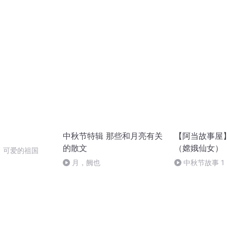
般唱法和原生态
中秋节特辑 那些和月亮有关
【阿当故事屋
的散文
（嫦娥仙女）
，可爱的祖国
月，阙也
中秋节故事 1