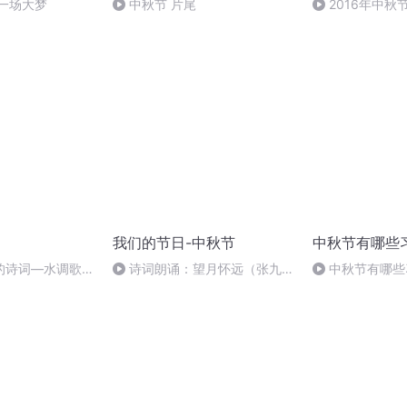
一场大梦
中秋节 片尾
2016年中
雨品诗成品
我们的节日-中秋节
中秋节有哪些
的诗词―水调歌
诗词朗诵：望月怀远（张九
中秋节有哪些
龄），朗读者：张悦