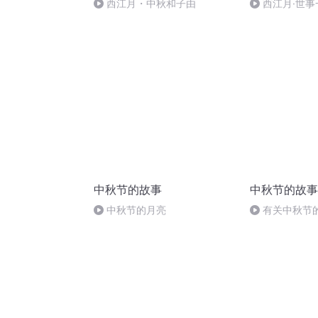
西江月・中秋和子由
西江月·世事
中秋节的故事
中秋节的故事
中秋节的月亮
有关中秋节
头.明月几时有