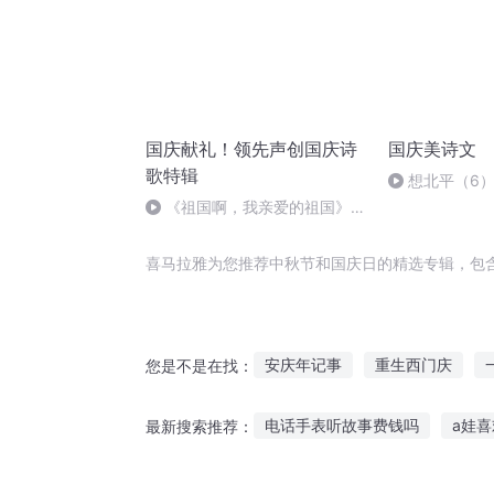
国庆献礼！领先声创国庆诗
国庆美诗文
歌特辑
想北平（6
《祖国啊，我亲爱的祖国》温
婉
喜马拉雅为您推荐中秋节和国庆日的精选专辑，包
安庆年记事
重生西门庆
您是不是在找：
十二个情人节
那年那月那时
电话手表听故事费钱吗
a娃
最新搜索推荐：
重庆儿女
嘉庆皇帝
重生
浪漫飞贼故事在线听
听故事