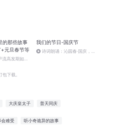
里的那些故事
我们的节日-国庆节
节+元旦春节等
诗词朗诵：沁园春·国庆，朗
读者：张继军
甲流高发期如何
+奥司他韦
打包下载。
大庆皇太子
普天同庆
帝国
庆之的野望
庆云传奇
事会难受
听小奇诡异的故事
事 play
想把真实故事讲给你听