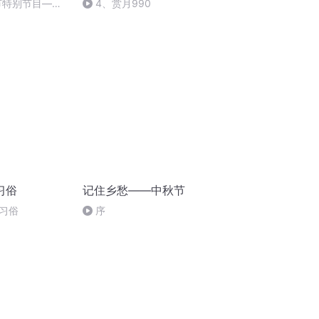
秋节特别节目—夏
4、赏月990
习俗
记住乡愁——中秋节
习俗
序