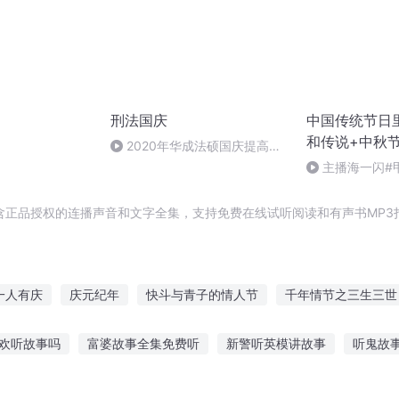
刑法国庆
中国传统节日
和传说+中秋
）
2020年华成法硕国庆提高班
刑法陈 (26)
主播海一闪#
做好防护+热词
含正品授权的连播声音和文字全集，支持免费在线试听阅读和有声书MP3
一人有庆
庆元纪年
快斗与青子的情人节
千年情节之三生三世
节
大庆第一恶
最后一个情人节
庆阳成长手札
穿越之大庆
喜欢听故事吗
富婆故事全集免费听
新警听英模讲故事
听鬼故
之西门庆
庆余年之长歌行
著名主播
反派听狄仁杰讲故事
小娃娃听的故事视频
听白迟讲故