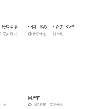
古诗词诵读
中国古风歌曲：欢庆中秋节
词诵读-唐.杜甫-
音频怪物 - 一醉南柯
国庆节
祖国
山河共庆，盛世长歌