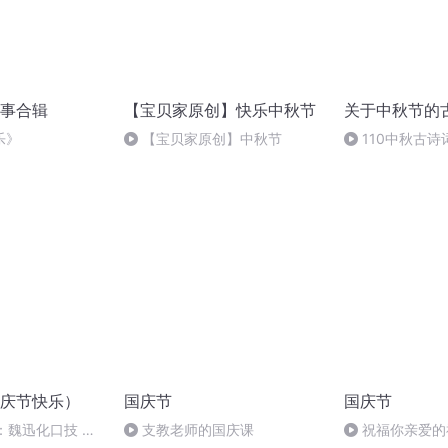
事合辑
【宝贝家原创】快乐中秋节
关于中秋节的
乐》
【宝贝家原创】中秋节
110中秋古诗
月夜忆舍弟
庆节快乐）
国庆节
国庆节
：魏迅化口技 二
支教老师的国庆课
祝福你亲爱的