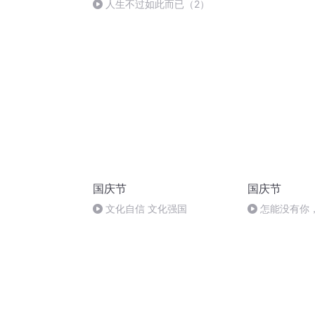
胡 东方红+一
人生不过如此而已（2）
国庆节
国庆节
文化自信 文化强国
怎能没有你