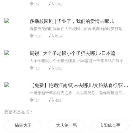
17
1.8万
多播校园剧 | 毕业了，我们的爱情去哪儿
青春最美的时间留在大学校园，宿舍里姐妹的欢笑打闹，操场上并肩散步的同学，栏杆旁亲昵相拥的恋人……转眼到毕业，时光的河入海流，终于大家要分头走……那我们的爱情，又要去哪里？青春的脚步它从来不停止每一个故事的结束就是另一个故事的开始……欢迎...
108
8109
周锐 | 大个子老鼠小个子猫去哪儿·日本篇
大个子老鼠小个子猫去哪儿·日本篇是一部集童话百科小说为一体的游记。作者周锐是我国著名儿童文学作家，他被誉为幽默大师，这部童话故事书以世界视野，审美角度，童话讲述方式，挑战新写作，给我们带来全新阅读体验，带领我们不出家门看世界，翻开书本涨知识。在书中，幽默大师周锐和“大个子老鼠”和“小个子猫”一起畅游世界，以一种轻松的阅读方式带领小读者一起探索世界，为读者们呈现这些历史地理课本上没有的世界百态。
15
1.5万
【免费】艳遇江南/周末去哪儿/文旅踏春行/国风网红
一场穿越千年的时光之旅，只为遇见你！邀你深度游江南，共赏江南的水墨丹青，体验最新、最全、最细腻入微的江南历史风物。伴你开启一场说走就走的旅行，或者，让心灵与远方来一次邂逅，又或者，在枕畔静谧的夜色中寻得一片梦中的江南。
14
4.2万
您是不是在找：
搞事为王
大庆第一恶
庆阳成长手札