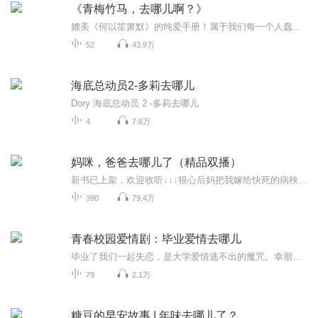
《青梅竹马，去哪儿啊？》
媲美《何以笙箫默》的纯爱手册！属于我们每一个人蠢萌蠢萌的“小爱情”；呆萌、御姐、腹黑、傲娇、暖男集体出没，青梅竹马是这世上最地老天荒的童话；有些人，一时错过，就是一生，但幸好她等来了他！你的青梅竹马，等到了吗？/青梅竹马，去哪儿啊？//我要...
52
43.9万
海底总动员2-多莉去哪儿
Dory 海底总动员 2 -多莉去哪儿
4
7.8万
妈咪，爸爸去哪儿了（精品双播）
新书已上架，欢迎收听↓↓↓狠心后妈把我嫁给快死的病秧子快递是亲生儿子，总裁请签收<更多精彩作品>穿成倒霉不受宠千金，我在古代养男人...
390
79.4万
青春校园爱情剧：毕业爱情去哪儿
毕业了我们一起失恋，是大学爱情逃不出的魔咒。幸朋没想到，这个魔咒也在她身上应验了。几年前，稚气未脱的幸朋带着对大学生活的憧憬和向往走进了郑州某大学的校门，但开学第一天就碰到了超大号克星聂胜一，从此开启了两人互掐的大学生涯。高中时让幸朋懵...
79
2.1万
糖豆的早安故事 | 年味去哪儿了？