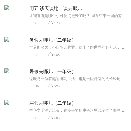
周五 谈天谈地，谈去哪儿
让我看看是哪个小可爱点进来了呢？ 周五结束一周的劳累，摊在家里，不想动啊。 工作生活太忙，没时间啊。 选择太多，不知道去哪玩儿啊。 这些问题通通让我们帮你解决。 带你进行一场云旅游，让你足不出户，体会各地的风土人情， 带你走遍大好河山，让你用耳朵“看见”世界的壮丽风光。 每周五晚六点，让沉冬、方圆做一会儿您的专属导游，坐在不足一平米的椅子上，体味九万五千公里的广阔...
8
970
暑假去哪儿（二年级）
世界那么大，小伍想去看看。孩子了解世界的好方式，就是亲眼所见，亲身体验——去旅行：以行为知，而后才能以知为行。但是别忘了，孩子的眼光与大人不同，我们不该把大人对世界的学习认知模式拷贝给他们，而是该培养他们自己认知探索世界的逻辑。《去旅行》恰好就这么做了，它教给孩子认识外面世界的常识基础，涵盖了历史风俗、地理风景、美食娱乐，甚至跟他们息息相关的学校课业。接下来，大人们要做的，可能就是看着孩子们如何慢慢建立自己的“世界观”。
4
908
暑假去哪儿（一年级）
这既是一份有趣的暑期生活，也是一段特别的成长经历。古诗词是中国灿烂光辉文化的代表之一，小伍作为一名年仅7岁的小孩，能流利地把这些古诗词读出来也许在很多人看来就不错了。然而，作为一名小主播，年纪虽小但也有自己的思维和判断，小伍是如何去体会古人笔下的用意，又将如何转化为自己的情感来演绎呢？从本次专辑中您将得到答案。
15
925
寒假去哪儿（二年级）
中华文明源远流长，在漫长的历史长河里又发生了哪些可歌可泣、令人传颂的故事呢？这个寒假，在老师的推荐下小伍看了《历史其实很有趣》系列丛书。不仅增长了见识，也对历史产生了浓厚兴趣。尤其是那些令人难忘的，更要用自己的声音记录下来，同大家分享。
5
585