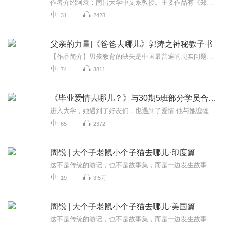
作者介绍阿袁：南昌大学中文系教授。主要作品有《郑袖的梨园》《鱼肠剑》《打金枝》《师母》。现居住南昌。 内容简介一只几易其主，四处漂泊的英国小狗，审视现代社会不同群体的情感生活。寄居慕尼黑青年夫妇是中西合璧的婚姻模式，一个是惜时如金、干练自...
31
2428
父亲的力量|《爸爸去哪儿》郭涛之神秘教子书
【作品简介】男孩教育的缺失是中国最普遍的现实问题，如何培养男子汉的气概？如何与成长中的孩子相处？郭涛第一次全面将自己的成长经历与读者分享，穿插儿子石头的故事以及与孩子们共处的趣事，分享每位明星爸爸教子的经验心得。书中讲述了明星家庭中不为...
74
3811
《毕业爱情去哪儿？》与30期5班部分学员合作作品
进入大学，她遇到了好友们，也遇到了爱情 他与她缠缠绵绵，却总好像有什么话难以启齿 他跟她见面就吵，事事都要争个高下， 他为她百般抗争 他为她默默擎起一片天空 毕业了，爱情去哪儿呢？这个问题困扰了幸朋，困扰了很多人，但是每个人都有未来可期，你说...
65
2372
周锐 | 大个子老鼠小个子猫去哪儿·印度篇
这不是传统的游记，也不是故事集，而是一边发生故事，一边写出故事……世界之大，无奇不有！你知道在日本人们会给导盲犬建立专门的养老院吗？你知道俄罗斯最伟大的女沙皇是从德国来的吗？你知道随便走进美国人的院子会有生命危险吗？你知道印度教为什么有一个破坏神吗？ “大个子老鼠”和“小个子猫”将带领我们领略好多课本上所没有的民风百态，一起畅游世界，共同去探索那些未知、神秘、有趣的国度。那么现在，跟随“大个子老鼠”“小个子猫”，我们一起玩转地球，看最好看的风景，听最有趣的故事，品最地道的美食，讲最实用的英语，感受最神奇的异域文化。
19
3.5万
周锐 | 大个子老鼠小个子猫去哪儿·美国篇
这不是传统的游记，也不是故事集，而是一边发生故事，一边写出故事……世界之大，无奇不有！你知道在日本人们会给导盲犬建立专门的养老院吗？你知道俄罗斯最伟大的女沙皇是从德国来的吗？你知道随便走进美国人的院子会有生命危险吗？你知道印度教为什么有一个破坏神吗？ “大个子老鼠”和“小个子猫”将带领我们领略好多课本上所没有的民风百态，一起畅游世界，共同去探索那些未知、神秘、有趣的国度。那么现在，跟随“大个子老鼠”“小个子猫”，我们一起玩转地球，看最好看的风景，听最有趣的故事，品最地道的美食，讲最实用的英语，感受最神奇的异域文化。