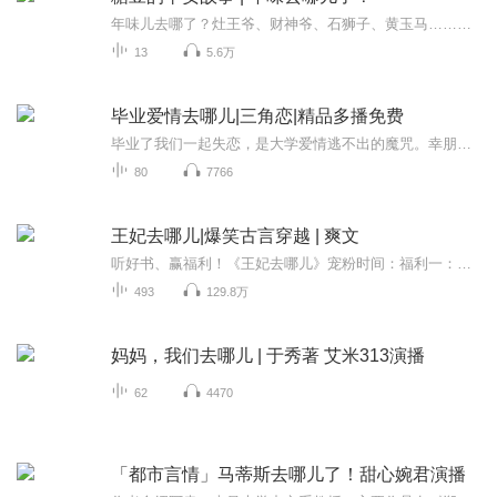
年味儿去哪了？灶王爷、财神爷、石狮子、黄玉马……他们都藏着答案。甜妞和糖豆钻进孔府、跑进厨房、蹲在灶台边，把藏在角落里的年味儿精灵一个一个找出来。灶王爷是坐滑梯回家的！石狮子是会眨眼的！有一匹小马，比你的手掌还小，却笑了两千年！祖宗追着...
13
5.6万
毕业爱情去哪儿|三角恋|精品多播免费
毕业了我们一起失恋，是大学爱情逃不出的魔咒。幸朋没想到，这个魔咒也在她身上应验了？幸捧：曾经，我以为我会跟你一辈子，即便有再多的困难，只要在一起就能闯过去...杨慕溪，我怀孕了...杨慕溪：幸捧,我好想你....聂胜一：幸捧,我们结婚吧... 随着毕业...
80
7766
王妃去哪儿|爆笑古言穿越 | 爽文
听好书、赢福利！《王妃去哪儿》宠粉时间：福利一：专辑五星好评订阅专辑+关注主播，满分好评+不少于30字的专辑评论，从优质评论中抽取3人送VIP月卡。（上架30天后开奖）福利二：晒时长得奖金每月在最新发布的一集下评论，晒完播收听时长截图，完播收听时...
493
129.8万
妈妈，我们去哪儿 | 于秀著 艾米313演播
62
4470
「都市言情」马蒂斯去哪儿了！甜心婉君演播