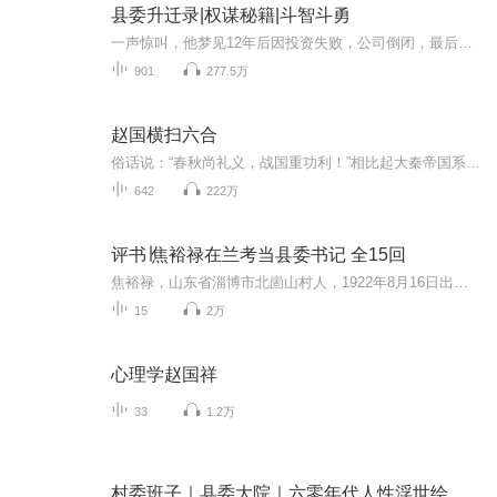
县委升迁录|权谋秘籍|斗智斗勇
一声惊叫，他梦见12年后因投资失败，公司倒闭，最后天天酗酒死于非命！再睁眼，重回九八年，这一世，他决定弃商从政，且看他如何凭借前世记忆和敏锐的政治嗅觉在政界混的风生水起，叱咤风云！最全的官场平衡术、阳谋斗争技巧，以及各种公务员知识大全！！...
901
277.5万
赵国横扫六合
俗话说：“春秋尚礼义，战国重功利！”相比起大秦帝国系列小说，本书更通俗，更深入的剖析战国大事记的发生和背后的大国之间的角力。《大秦帝国》系列讲述了战国时代的秦国经变法而由弱转强，东出与六国争霸进而一统天下，以及最后走向灭亡的过程。是一部...
642
222万
评书∣焦裕禄在兰考当县委书记 全15回
焦裕禄，山东省淄博市北崮山村人，1922年8月16日出生于贫农家庭，1946年1月在本村加入中国共产党，同年参加本县区武装部工作。解放战争后期，焦裕禄随军离开山东，到河南尉氏县工作。1953年到1962年，焦裕禄在洛阳矿山机器制造厂担任车间主任、科长。1962年12月，焦裕禄被调到兰考县先后任县委第二书记、书记。他上任之后带领全县人民进行封沙、治水、改地的斗争。焦裕禄身先士卒，以身作则；风沙最大的时候，他带头去查风口，探流沙；大雨瓢泼的时候，他带头踏着齐腰深的洪水察看洪水流势...
15
2万
心理学赵国祥
33
1.2万
村委班子｜县委大院｜六零年代人性浮世绘