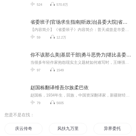
524
570.8万
省委班子|官场求生指南|听政治|县委大院|省委大院
【内容简介】《省委班子》内容简介：普天成曾是市委书记，后来靠着省长的提携，担任省政府秘书长。省长升任省委书记，普天成又到省委担任秘书长。普天成小心谨慎，深谙官场潜规则。然而在他以前担任市委书记时不慎失手，惹下大麻烦，政敌为了置他于死地，...
59
12.2万
你不该那么美|基层干部|勇斗恶势力|堪比县委大院
当很多年轻作家抱怨现实主义题材如何难写时，王继强老师做了很好的探索，他将笔触直接点到他自己的生活，他的生活就是这样粗陋，他面对的就是这样一个现实的处境。但是以翟五毛为代表的新一代人在传统面前所表现出的不同凡俗的修为，在改变着乡村，这种改...
97
1549
赵国栋翻译维吾尔族柔巴依
赵国栋，1934年生，回族，中国资深翻译家，新疆财经大学教授，中国作家协会、中国少数民族作家协会，新疆作家协会，新疆民间文艺家协会会员，新疆作家协会文学翻译家分会名誉主席，中国中华炎黄文化出版社特邀编审。主要译著有《纳瓦伊诗抒情诗》，电影文...
79
5605
您是不是在找：
庆云传奇
风扶九万里
异界委托