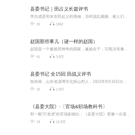
县委书记｜田占义长篇评书
李自成是明末农民起义的领袖，当时战乱频频，被人们称作是闯王，可也有人说他是民族罪人，他带领农民起义但最后终将覆灭，听曹灿大师为您讲述最真实的李自成。
15
1662
赵国那些事儿（谜一样的赵国）
赵国是一个尴尬而神奇的国家，尴尬在于，它既没有像郑国那样高贵的身份，也没有像秦国那样的军事实力，却偏偏很倒霉地处于各国之要冲，被多个强国包围——齐在东，秦在西，楚在南，林胡在北，各国对峙必经赵土，而赵国无力招架任何一国，因此常常一片狼藉。神奇在于，就在这样一个恶劣异常的环境中，赵国却能够扭转乾坤，通过非常的方式，变不利为有利，出人意料的发展为战国七雄之一，文有蔺相如，武有廉颇，令虎视眈眈的周边周边强国只敢远观，不敢妄动。我们得以了解国家之间如何患难见真情，弱国如何周旋于强国之间，做到八面玲珑，面面俱到。赵国如何产生，如何发展，如何走上兴盛，在复杂的环境中，赵国为今天强国之路提供了一种样本。
41
3.8万
县委书记 全15回 田战义评书
焦裕禄，山东省淄博市北崮山村人，1922年8月16日出生于贫农家庭，1946年1月在本村加入中国共产党，同年参加本县区武装部工作。解放战争后期，焦裕禄随军离开山东，到河南尉氏县工作。1953年到1962年，焦裕禄在洛阳矿山机器制造厂担任车间主任、科长。1962...
15
1.8万
《县委大院》·〔官场&职场教科书〕
和一般“打老虎”的官场剧相比，《县委大院》更像一出基层官员群像戏；没有轰轰烈烈的大项目大事件，多的是官僚体制解决政务的日常；泡个茶，开个会，打个照面……就是这些琐碎时刻，一点一点推动剧情里的问题解决；反倒贴近真实的公务员生活，只是少了电...
19
12.8万