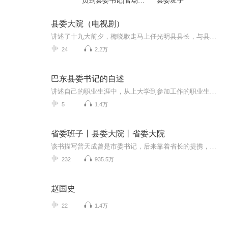
员到县委书记|官场小
县委班子
说
县委大院（电视剧）
讲述了十九大前夕，梅晓歌走马上任光明县县长，与县委书记吕青山、副书记艾鲜枝等成为同事，此时摆在他们面前的是急需修复与发展的光明县，林林总总的难题和麻烦接踵而至。梅晓歌情商高，亲和力佳，逐渐和同事打成一片，平衡施政过程里的矛盾；又有破釜沉...
24
2.2万
巴东县委书记的自述
讲述自己的职业生涯中，从上大学到参加工作的职业生涯历程及经历，告诉我们每个人在工作中要坚持正义，从陈书记工作到最后人生的抉择，他的决定都是出奇的精彩。告诫每位读者要有担当、履职、肩负起国家的重任，不负人民的殷切希望。 同时在人民的心中要做...
5
1.4万
省委班子丨县委大院丨省委大院
该书描写普天成曾是市委书记，后来靠着省长的提携，担任省政府秘书长。省长升任省委书记后，普天成又到省委担任秘书长。 普天成小心谨慎，深谙官场潜规则。然而在他以前担任市委书记时不慎失手，惹下大麻烦，政敌为了置他于死地，揪住他过去的事不放，这一...
232
935.5万
赵国史
22
1.4万