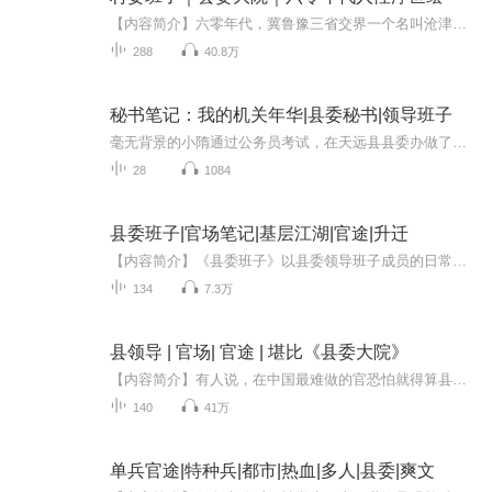
【内容简介】六零年代，冀鲁豫三省交界一个名叫沧津台的小村庄里，一出出颠覆人伦的闹剧、惨剧，幻化出一幅激情岁月的人性浮世绘。村支书卫淇辉，在运动中被诬陷，被自己的私生女失手打死。生产队长槐冠坤，荤素不忌，热衷于街头巷尾和村妇们调笑。民兵连...
288
40.8万
秘书笔记：我的机关年华|县委秘书|领导班子
毫无背景的小隋通过公务员考试，在天远县县委办做了一名没有办公桌的生活秘书，被人戏称“小秘”。处境尴尬，他渐渐认识到仕途的关键词无非“权位”二字。办公室里高主任和冯大秘的争权斗法不断升级，小隋审时度势果断出手，消弭一场大风波，不仅化敌为友...
28
1084
县委班子|官场笔记|基层江湖|官途|升迁
【内容简介】《县委班子》以县委领导班子成员的日常工作为核心，通过对他们在不同职位，不同工作中一次次化解危机的过程，处理政务的方法的描述与分析，全面展现官场台前幕后、说话办事的独特技巧，让你以内行人的身份，一次性彻底看清隐藏在官场里的诸多...
134
7.3万
县领导 | 官场| 官途 | 堪比《县委大院》
【内容简介】有人说，在中国最难做的官恐怕就得算县官了，而尤以贫困县的县官为最。志存高远的滕柯文走马上任不久，就使国家级贫困县西府县的面貌为之一新，因此深受百姓信赖和上级赏识。春风得意的他，钟情于年轻貌美的女医生，不竟染上毒瘾，其人生之旅...
140
41万
单兵官途|特种兵|都市|热血|多人|县委|爽文