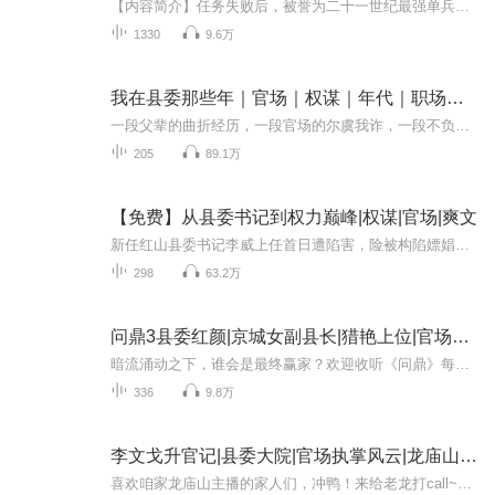
【内容简介】任务失败后，被誉为二十一世纪最强单兵的萧晓带着养女回到了都市。情亲友情爱情，任务报复目标。所有人都等着看这个"只会打打杀杀"的武夫笑话，直到——他用战场侦察术挖出背后的利益链，用战术推演化解群体性事件，用军事管理重塑部门效率。...
1330
9.6万
我在县委那些年｜官场｜权谋｜年代｜职场博弈｜生活
一段父辈的曲折经历，一段官场的尔虞我诈，一段不负韶华的人生，一段可以在梦醒时候的回味。因为有了因为，所以有了所以，既然已成既然，何必再说何必……
205
89.1万
【免费】从县委书记到权力巅峰|权谋|官场|爽文
新任红山县委书记李威上任首日遭陷害，险被构陷嫖娼。他巧妙化解危机，后巡视时遇混混收保护费，果断出手。红山县问题重重，李威将如何揭开背后阴谋，改变这一局面？
298
63.2万
问鼎3县委红颜|京城女副县长|猎艳上位|官场空降
暗流涌动之下，谁会是最终赢家？欢迎收听《问鼎》每天8点准时更新！【内容简介】 在燕市城中村改造小组的工作结束之后，夏想成功外放，成为安县副县长。 安县有许多怪现象。 县长来自京城世家，背景深不可测，与同样来自京城的女县委副书记有婚约在...
336
9.8万
李文戈升官记|县委大院|官场执掌风云|龙庙山演播
喜欢咱家龙庙山主播的家人们，冲鸭！来给老龙打call~龙庙山同类型官场小说，直接戳：《权路迷局》龙庙山同类型官场小说，直接戳：《官场局中局》龙庙山同类型官场小说，直接戳：《李文戈升官记》龙庙山同类型官场小说，直接戳：《权力背后》龙庙山同类型官...