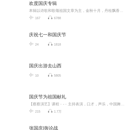
欢度国庆专辑
本辑以诗歌和歌颂祖国文章为主，金秋十月，丹桂飘香，在这个充满丰收喜悦的季节里，我们满怀激动和自豪，迎来了中华人民共和国76周年华诞。这不仅是一个庄重的纪念日，更是全体中华儿女共同欢庆的盛大的节日，承载着深厚的民族情感和历史意义.
167
6788
庆祝七一和国庆节
24
1818
国庆出游去山西
10
5805
国庆节为祖国献礼
【蔡蔡演艺】课程﹣-﹣主持表演，口才，声乐，中国舞，民族舞。独特的小舞台，专业的录音棚，每一位同学都能成为优秀的小明星。独特的教学模式，轻松上课，快乐学习！知名主持人，舞蹈家，高级教师任职授课！江南总校：河沟街42号三楼 18545856430江北分校...
215
1.7万
张国庆|舆论战