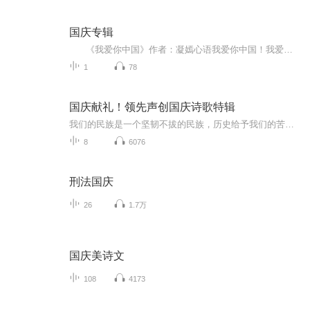
国庆专辑
《我爱你中国》作者：凝嫣心语我爱你中国！我爱你春天蓬勃的秧苗；我爱你秋日金黄的硕果。我爱你中国！我爱你青松气质，我爱你红梅品格！我爱你家乡的甜蔗好像乳汁滋润着我的心窝。我爱你中国，我要把最美的歌儿献给你，我的母亲我的祖国。我爱你中国，我爱...
1
78
国庆献礼！领先声创国庆诗歌特辑
我们的民族是一个坚韧不拔的民族，历史给予我们的苦难都变成了闪着金光的勋章！我们的国家是一个龙腾虎跃的国家，那条巨龙正以不可阻挡之势崛起于神奇的东方！------------------------------------------------值此祖国70周年华诞之际，领先声创以诗歌向祖国献礼！用我们的声音、用我们的热血、用我们的灵魂诵读经典爱国篇章，歌颂我们的祖国！永远繁荣富强！
8
6076
刑法国庆
26
1.7万
国庆美诗文
108
4173