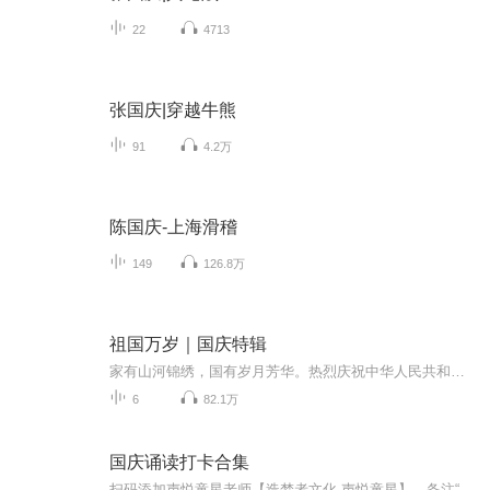
22
4713
张国庆|穿越牛熊
91
4.2万
陈国庆-上海滑稽
149
126.8万
祖国万岁｜国庆特辑
家有山河锦绣，国有岁月芳华。热烈庆祝中华人民共和国成立73周年！
6
82.1万
国庆诵读打卡合集
扫码添加声悦童星老师【造梦者文化-声悦童星】，备注“诵读打卡”报名，已添加好友的，直接发送“诵读打卡”报名，报名成功后进入社群。