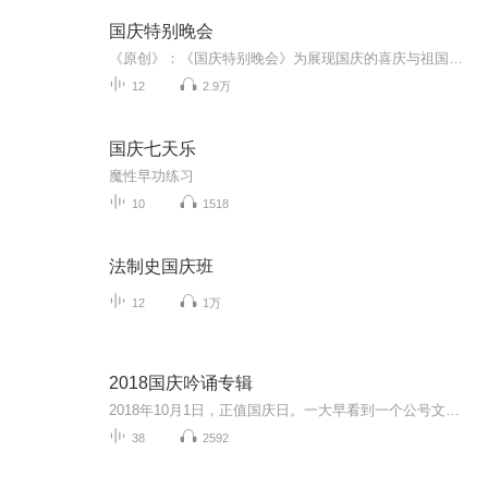
国庆特别晚会
《原创》：《国庆特别晚会》为展现国庆的喜庆与祖国的深情我将以具体的场景切入从清晨升旗的庄严到街头巷尾的欢庆到历史与当下的交融，用优美的笔触传递对祖国的热爱与自豪！用诗歌和情感美文形式，歌颂祖国的繁荣富强，祝人民幸福安康！
12
2.9万
国庆七天乐
魔性早功练习
10
1518
法制史国庆班
12
1万
2018国庆吟诵专辑
2018年10月1日，正值国庆日。一大早看到一个公号文章，正是文天祥的《己卯十月一日至燕越五日罹狴犴有感而赋》。当然，彼十一非当今的十一。不过数字的巧合还是让人感触，今天拿来读一读，体味一番历史英杰的民族情怀，恰也当时。 根据诗题来看，这组诗是写于十月一日至十月五日之间，是文天祥被俘之后所作，这些诗作不仅有凛凛正气，更也能看的到他百端交集的复杂情感。另一首于右任先生的《望大陆》，微信公号有称《望乡》，一句“山之上国之殇”荡气回肠，一并兴起拿来读了一读。仓促间多有瑕疵...
38
2592