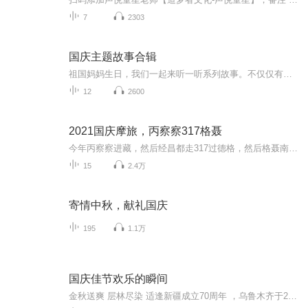
7
2303
国庆主题故事合辑
祖国妈妈生日，我们一起来听一听系列故事。不仅仅有《我的祖国》，还有红军故事，也有关于战争的故事，让大家体会到和平年代的不易。
12
2600
2021国庆摩旅，丙察察317格聂
今年丙察察进藏，然后经昌都走317过德格，然后格聂南线，最后沙溪古镇收尾。
15
2.4万
寄情中秋，献礼国庆
195
1.1万
国庆佳节欢乐的瞬间
金秋送爽 层林尽染 适逢新疆成立70周年 ，乌鲁木齐于2025年9月23日迎来党中央和习大大带领的慰问团。新疆各族群众欢欣鼓舞，热烈欢迎。