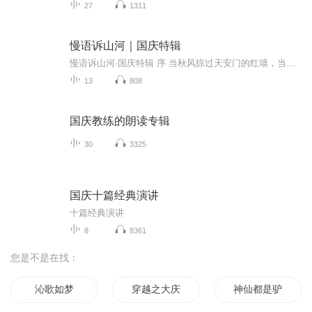
27
1311
慢语诉山河｜国庆特辑
慢语诉山河·国庆特辑 序 当秋风掠过天安门的红墙，当桂香漫过万里长江的碧波，我总愿慢下脚步，以声为笔，轻轻描摹这山河的模样。 不必追赶喧嚣的潮，也无需堆砌华丽的词——这一辑里，每一段朗诵都是心底的低语：是对着塞北草原的星子说“国泰”，是向着...
13
808
国庆教练的朗读专辑
30
3325
国庆十篇经典演讲
十篇经典演讲
8
8361
您是不是在找：
沁歌如梦
穿越之大庆帝国
神仙都是驴变的