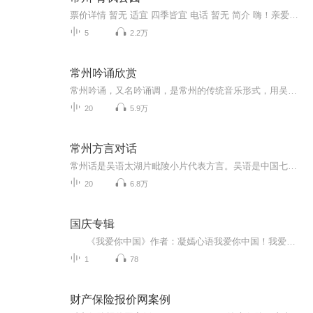
票价详情 暂无 适宜 四季皆宜 电话 暂无 简介 嗨！亲爱的游客朋友，您好！欢迎您来到美丽的常州青枫公园参观游览！开放的青枫公园是常州市目前面积最大的免费敞开式公园，同时，也是一个集“生态、科普、活力”三大主题于一身的城市森林公园，不仅是广大市...
5
2.2万
常州吟诵欣赏
常州吟诵，又名吟诵调，是常州的传统音乐形式，用吴语-太湖片-毗陵小片-常州话吟诵。介于唱和读之间的吟唱古典诗词文章的艺术。它横跨文学、音乐、语言三门学科。是国家级非物质文化遗产名录的一员，在国内外具有较高知名度。吟诵艺术属“小众文化”，与古...
20
5.9万
常州方言对话
常州话是吴语太湖片毗陵小片代表方言。吴语是中国七大方言之一，俗称“江浙话、江南话”，是目前中国使用人口最多的南方方言，分布于江苏南部、上海、浙江、安徽南部、江西东北部、福建北一角。吴语毗陵小片分布于以下县市：常州、武进、金坛、溧阳、丹阳...
20
6.8万
国庆专辑
《我爱你中国》作者：凝嫣心语我爱你中国！我爱你春天蓬勃的秧苗；我爱你秋日金黄的硕果。我爱你中国！我爱你青松气质，我爱你红梅品格！我爱你家乡的甜蔗好像乳汁滋润着我的心窝。我爱你中国，我要把最美的歌儿献给你，我的母亲我的祖国。我爱你中国，我爱...
1
78
财产保险报价网案例