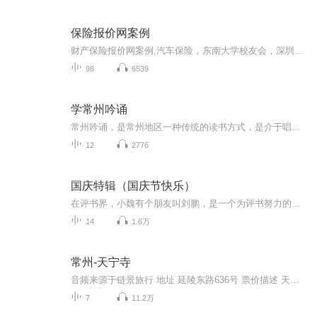
保险报价网案例
财产保险报价网案例,汽车保险，东南大学校友会，深圳江苏商会，出口产品责任保险报价网，保险经纪，互联网保险营销，保险理财，保险人生感悟 微信公众号:【出口产品责任险报价网】（已有5.5万粉），百度搜关键词:出口产品责任保险报价网，深圳财产保险报价网，免费报价比十家，保出最低价！公开，透明，为公司省钱！
98
6539
学常州吟诵
常州吟诵，是常州地区一种传统的读书方式，是介于唱和读之间的吟诵古典诗词文章的艺术。它横跨文学、音乐、语言三门学科。2008年6月14日，经国务院批准并公布“常州吟诵”成为国家级非物质文化遗产。 常州吟诵的基本内容相当丰富和全面，主要有吟诗的音调（包括吟五绝、五律、七绝、七律等“近体诗”的音调和吟“诗经”、“乐府”、“楚辞”、杂言诗等“古体诗”的音调），吟词以及吟文言文的音调等。
12
2776
国庆特辑（国庆节快乐）
在评书界，小魏有个朋友叫刘鹏，是一个为评书努力的小伙子。在2021年国庆期间，他想弄个特辑，便烦劳我给他录个爱国题材的评书小段儿。这种事情，不是特殊情况，小魏一般不会拒绝，也就给其录了一个《鲁迅踢鬼》，等他传完，我再传到我的专辑里。另外，小...
14
1.6万
常州-天宁寺
音频来源于链景旅行 地址 延陵东路636号 票价描述 天宁禅寺20元；天宁禅寺+天宁宝塔80元；古运河水上游往返50元；单程40元 开放时间 全天开放 乘车信息 公交：1.在火车站步行至新丰桥站，然后乘坐11路，在天宁寺站下车，10米步行至天宁寺。2.在火车站乘坐3...
7
11.2万