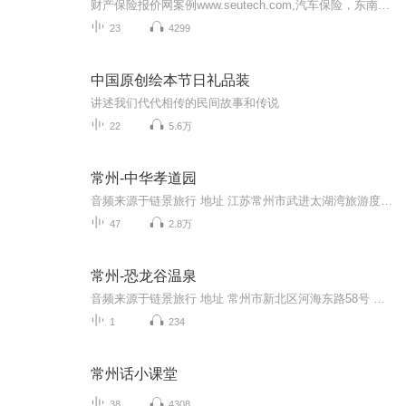
财产保险报价网案例www.seutech.com,汽车保险，东南大学校友会，深圳江苏商会，出口产品责任保险报价网www.0755bx.cn，保险经纪www.51eins.com，互联网保险营销，保险理财，保险人生感悟 微信公众号:【产品责任险】（已有5.5万粉），百度搜关键词:出口产品...
23
4299
中国原创绘本节日礼品装
讲述我们代代相传的民间故事和传说
22
5.6万
常州-中华孝道园
音频来源于链景旅行 地址 江苏常州市武进太湖湾旅游度假区 票价描述 100 开放时间 8:45—17:00 乘车信息 1、常州 ①市区南→武进大道（洛阳方向）→s232省道→渎边收费站→x317（分百路）→中华孝道园 ②市区东→青洋路高架→s232省道→渎边收费...
47
2.8万
常州-恐龙谷温泉
音频来源于链景旅行 地址 常州市新北区河海东路58号 票价描述 门市价158元 开放时间 乘车信息 公交线路：市区红梅公园乘快速公交B12、南大街乘302路、县直街（新世纪商城北门）乘29路都可以直达；飞机场32路公交车到“红豆山庄”站转302路；火车站、长途汽...
1
234
常州话小课堂
38
4308