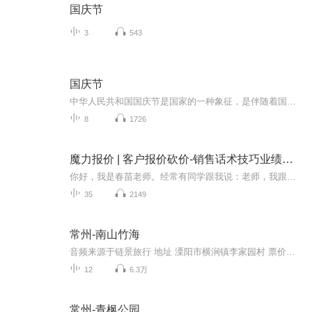
国庆节
3
543
国庆节
中华人民共和国国庆节是国家的一种象征，是伴随着国家的出现而出现的。让我们用诗歌朗诵歌颂祖国的繁荣富强，国泰民安。
8
1726
魔力报价 | 客户报价砍价-销售话术技巧业绩提升课
你好，我是春苗老师。经常有同学跟我说：老师，我跟客户聊得挺好的，感觉他挺认可我的，但是为什么一谈到价格，就说贵，或者也不愿意试用，转移话题，不回信息，各种情况就来了。你说我继续催吧，不好意思，不催吧，又不知道怎么办？
35
2149
常州-南山竹海
音频来源于链景旅行 地址 溧阳市横涧镇李家园村 票价描述 门票90元。索道单程40元，来回70元。景区电瓶车单程15元/人，来回30元/人。 开放时间 乘车信息 距天目湖旅游度假区南18公里。南山竹海和天目湖之间有车直达。乘坐溧阳汽车总站到李家园的中巴，在景...
12
6.3万
常州-青枫公园