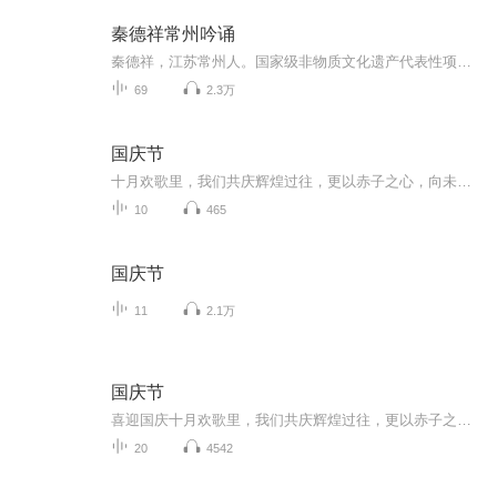
秦德祥常州吟诵
秦德祥，江苏常州人。国家级非物质文化遗产代表性项目吟诵调（常州吟诵）唯一的国家级代表性传承人。 采录常州吟诵600 多段录音和录像资料，其中包括赵元任、周有光、屠岸的原声原像。先后发表了30 多篇论文，并编著、出版了《赵元任 程曦吟诵遗音录》《吟诵音乐》《“绝学”探微——吟诵文集》《吟诵教程》《学一点“常州吟诵”》《常州吟诵三百例》共六本“常州吟诵”专著。其中《“绝学”探微——吟诵文集》是迄今为止全国唯一的个人吟诵论文专集。 2014年6 月，获得第三届中华非物质文化遗产传承人薪传奖！
69
2.3万
国庆节
十月欢歌里，我们共庆辉煌过往，更以赤子之心，向未来书写滚烫的誓言——这盛世，值得我们以热爱相拥。
10
465
国庆节
11
2.1万
国庆节
喜迎国庆十月欢歌里，我们共庆辉煌过往，更以赤子之心，向未来书写滚烫的誓言——这盛世，值得我们以热爱相拥。
20
4542