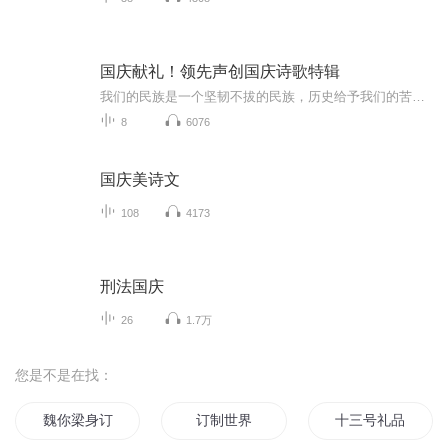
国庆献礼！领先声创国庆诗歌特辑
我们的民族是一个坚韧不拔的民族，历史给予我们的苦难都变成了闪着金光的勋章！我们的国家是一个龙腾虎跃的国家，那条巨龙正以不可阻挡之势崛起于神奇的东方！------------------------------------------------值此祖国70周年华诞之际，领先声创以诗歌向祖国献礼！用我们的声音、用我们的热血、用我们的灵魂诵读经典爱国篇章，歌颂我们的祖国！永远繁荣富强！
8
6076
国庆美诗文
108
4173
刑法国庆
26
1.7万
您是不是在找：
魏你梁身订做
订制世界
十三号礼品店