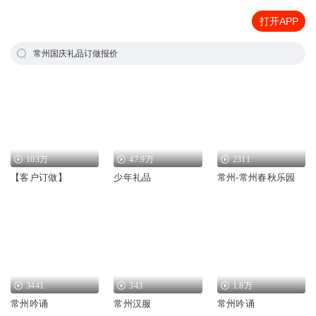
打开APP
常州国庆礼品订做报价
103万
47.9万
2311
【客户订做】
少年礼品
常州-常州春秋乐园
3441
343
1.8万
常州吟诵
常州汉服
常州吟诵