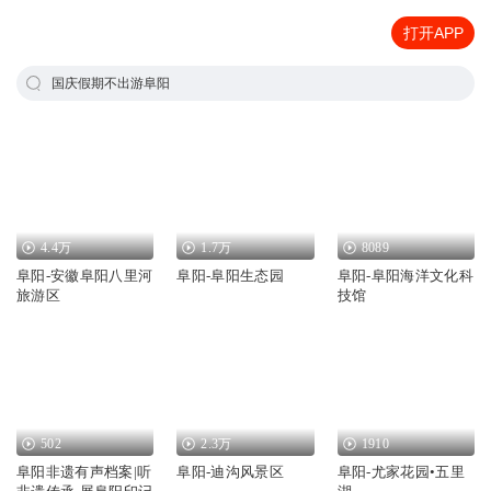
打开APP
国庆假期不出游阜阳
4.4万
1.7万
8089
阜阳-安徽阜阳八里河
阜阳-阜阳生态园
阜阳-阜阳海洋文化科
旅游区
技馆
502
2.3万
1910
阜阳非遗有声档案|听
阜阳-迪沟风景区
阜阳-尤家花园•五里