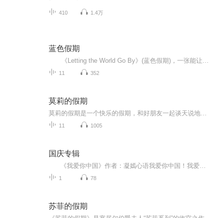
410
1.4万
蓝色假期
《Letting the World Go By》(蓝色假期)，一张能让你心境平和，怡情悦性的发烧美乐，由世界著名的发烧名厂Real Music录制，多位新纪元音乐名家：钢琴家Kevin Kern，Danny Wright，Berward Koch，吉他手Govi，竖琴家Hilary Stagg等，倾情演奏十一首醉人...
11
352
莫莉的假期
莫莉的假期是一个快乐的假期，和好朋友一起谈天说地，一起进行一次华丽的冒险，一起去偶像的书店打工……可是，这个暑假与以前又有点不同，感觉大家一下子都长大了，有了这样那样的烦恼和秘密。妈妈的爱有时会觉得是种甜蜜的负担，与好朋友的相处彼此温暖又彼此伤害，心里藏着一个关于男孩子的秘密……看来，没有烦恼的成长，那是到不了的彼岸……
11
1005
国庆专辑
《我爱你中国》作者：凝嫣心语我爱你中国！我爱你春天蓬勃的秧苗；我爱你秋日金黄的硕果。我爱你中国！我爱你青松气质，我爱你红梅品格！我爱你家乡的甜蔗好像乳汁滋润着我的心窝。我爱你中国，我要把最美的歌儿献给你，我的母亲我的祖国。我爱你中国，我爱...
1
78
苏菲的假期