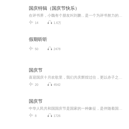
国庆特辑（国庆节快乐）
在评书界，小魏有个朋友叫刘鹏，是一个为评书努力的小伙子。在2021年国庆期间，他想弄个特辑，便烦劳我给他录个爱国题材的评书小段儿。这种事情，不是特殊情况，小魏一般不会拒绝，也就给其录了一个《鲁迅踢鬼》，等他传完，我再传到我的专辑里。另外，小...
14
1.6万
假期听听
50
2478
国庆节
喜迎国庆十月欢歌里，我们共庆辉煌过往，更以赤子之心，向未来书写滚烫的誓言——这盛世，值得我们以热爱相拥。
20
4542
国庆节
中华人民共和国国庆节是国家的一种象征，是伴随着国家的出现而出现的。让我们用诗歌朗诵歌颂祖国的繁荣富强，国泰民安。
8
1726