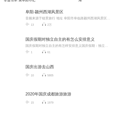
非遗传承·展阜阳印记
湖
阜阳-颍州西湖风景区
音频来源于链景旅行 地址 阜阳市阜临路颍州西湖风景区 票价描述 30元/人 开放时间 夏季：8:00--18：00 冬季：8：30--17:30 乘车信息 乘车路线：乘5路车到颍州西湖东站下车 从阜阳西站坐西循等班线车到西湖东站下车
13
2万
国庆假期对独立自主的有怎么安排意义
国庆假期对独立自主的有怎样安排意义国庆假期：独立自主生活的“试金石”与“充电场”一自主规划：构建独立自主生活的“蓝图能力”二生活实践：夯实独立自主生活的“技能底座”三自我探索：深化独立自主生活的“精神内核”四假期意义：从“短期体验”到“...
1
61
国庆出游去山西
10
5805
2020年国庆成都旅游旅游
15
1979