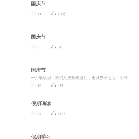
国庆节
11
2.1万
国庆节
3
543
国庆节
十月欢歌里，我们共庆辉煌过往，更以赤子之心，向未来书写滚烫的誓言——这盛世，值得我们以热爱相拥。
10
465
假期诵读
34
1137
假期学习