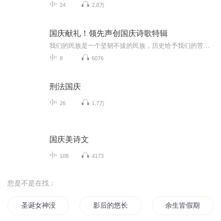
24
2.8万
国庆献礼！领先声创国庆诗歌特辑
我们的民族是一个坚韧不拔的民族，历史给予我们的苦难都变成了闪着金光的勋章！我们的国家是一个龙腾虎跃的国家，那条巨龙正以不可阻挡之势崛起于神奇的东方！------------------------------------------------值此祖国70周年华诞之际，领先声创以诗歌向祖国献礼！用我们的声音、用我们的热血、用我们的灵魂诵读经典爱国篇章，歌颂我们的祖国！永远繁荣富强！
8
6076
刑法国庆
26
1.7万
国庆美诗文
108
4173
您是不是在找：
圣诞女神没有假期
影后的悠长假期
余生皆假期