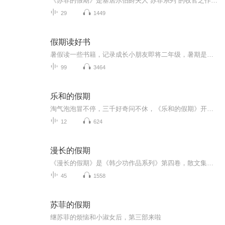
《苏菲的假期》是塞居尔伯爵夫人“苏菲系列”的收官之作，讲述了苏菲、玛格丽特、卡米耶等“小淑女”和保罗、让、莱昂等“小绅士”在暑假里发生的种种。在这个悠长假期里，男孩和女孩们一起学习、玩耍、冒险，共同体验了重逢的喜悦和离别的悲伤，上演了一...
29
1449
假期读好书
暑假读一些书籍，记录成长小朋友即将二年级，暑期是阅读的黄金期。老师要求孩子继续用朗读的方式进行阅读，逐渐克服错字漏字多字等不良阅读习惯。那么我们索性将每天的阅读内容系统化以音频的形式进行保存，将孩子的成长记录。每则内容都是第一次通读，不...
99
3464
乐和的假期
淘气泡泡冒不停，三千好奇问不休，《乐和的假期》开始咯！快来跟着乐和一起，国学池里打滚，故事屋中做梦，滑滑梯上品尝科学芝士吧！
12
624
漫长的假期
《漫长的假期》是《韩少功作品系列》第四卷，散文集。四十五篇散文，分为“远方”、“留痕”、“背影”三部分。《走亲戚》获1996年度福建文学奖。《笑的遗产》获1992年度《中国作家》散文奖。
45
1558
苏菲的假期
继苏菲的烦恼和小淑女后，第三部来啦