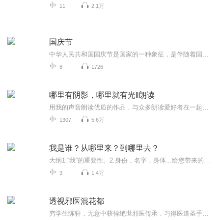
11
2.1万
国庆节
中华人民共和国国庆节是国家的一种象征，是伴随着国家的出现而出现的。让我们用诗歌朗诵歌颂祖国的繁荣富强，国泰民安。
8
1726
哪里有阴影，哪里就有光‖朗读
用我的声音朗读优质的作品，与众多朗读爱好者在一起交流！
1307
5.6万
我是谁？从哪里来？到哪里去？
大纲1.“我”的重要性。2.身份，名字，身体...给您带来的苦恼。3.是谁在主宰着您?4.老子、伟人、古希腊阿罗神庙、蒙田、所罗门、顺治…如何认识“我”。5.名利身（假我）的危害!6.认识“我”的好处，阳明先生，佛陀，六祖给您答案。7.修行方向，开悟后的状...
3
1.4万
透视邪医混花都
穷学生陈轩，无意中获得绝世邪医传承，习得医道圣手，开启透视神瞳，从此纵横花都，恣意风流！各路极品美女纷纷而来，陈轩表示我全都要！