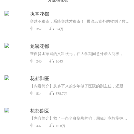
才纵横花都
执掌花都
穿越不稀奇，系统穿越才稀奇！ 展流云意外的收到了数百年后自己后代快递来的智能系统，为了让自己的后代不再受穷，为了让他们成为富N代，展流云开始崛起了。仗着智能系统里跨越数百年的软件以及后代们记录的每个时期的机遇，展流云很快就成为了大都市中当之无愧的天王。
357
3.4万
龙潜花都
来自贫困家庭的文科状元，在大学期间意外踏入商界，从身无分文到建立商业帝国，身边聚集了数十位身份各异、风情万种的红颜知己。
245
1643
花都御医
【内容简介】从乡下来的少年做了医院的副主任，还跟土豪的千金二小姐做了假夫妻，没想到遇见了他最喜欢的女人，假老婆的姐姐，本打算离婚再娶，可二小姐说喜欢上了他，不愿意离婚，这让穆峰非常的头疼……美女主任，我有老婆了，你别逼我跟你一起出差了行...
814
678.7万
花都兽医
【内容简介】救了一条全身烧焦的狗，周晓川竟然掌握了与动物沟通的兽语，于是他本该波澜不惊的生活，开始变得多姿多彩了起来！各种身怀绝技的动物出现在了周晓川身边，琴棋书画、医术赌术、侦缉破案……只要是动物会的本领他都能够信手拈来，甚至还获得了...
437
15.8万