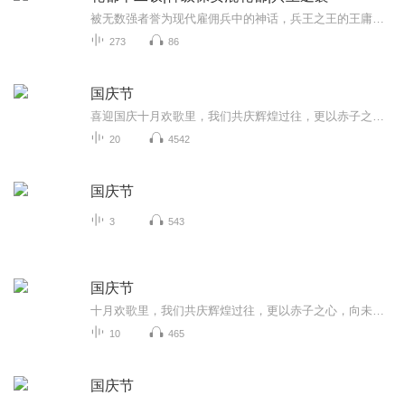
被无数强者誉为现代雇佣兵中的神话，兵王之王的王庸，得报大仇后幡然悔悟。决定按照母亲遗愿，回归生活，欲做一个平庸而普通的人。 怎奈因走后门得罪了冷艳女总裁，被聘用为了保安。而女总裁又阴差阳错，成为了他的房客。两人主从身份的不断替换，引发...
273
86
国庆节
喜迎国庆十月欢歌里，我们共庆辉煌过往，更以赤子之心，向未来书写滚烫的誓言——这盛世，值得我们以热爱相拥。
20
4542
国庆节
3
543
国庆节
十月欢歌里，我们共庆辉煌过往，更以赤子之心，向未来书写滚烫的誓言——这盛世，值得我们以热爱相拥。
10
465
国庆节