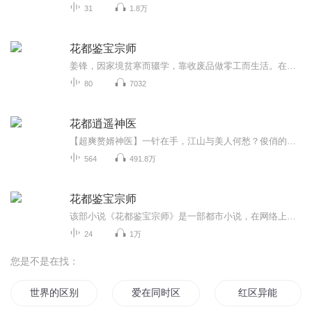
31
1.8万
花都鉴宝宗师
姜锋，因家境贫寒而辍学，靠收废品做零工而生活。在为女友买礼物时，因一个翡翠而拥有了透视、动态视觉等特异功能，在美女苏木涵的引领下，开启了一条鉴宝、修炼、习武、经商之路，历经了失恋的抑闷、生活的困苦、人心的险恶、凶杀的恐怖等等，最终赢得美...
80
7032
花都逍遥神医
【超爽赘婿神医】一针在手，江山与美人何愁？俊俏的脸庞，神乎其技的医术。被大山抛弃的小人物，融合龙血。走出深山，征战花都。逍遥过市，救助无数穷困弱小，笑看人生大小事。由于主播原因，暂时停止更新，恢复更新后第一时间通知大家~
564
491.8万
花都鉴宝宗师
该部小说《花都鉴宝宗师》是一部都市小说，在网络上被评为超高分作品，熬夜佳作。虽然是爽文男主的剧情，但画风清奇，吊足了读者胃口。小说底下有无数的书友们催更，还问可不可以一天更新十章，根本不够看呀，每天都期盼更新。
24
1万
您是不是在找：
世界的区别对待
爱在同时区
红区异能