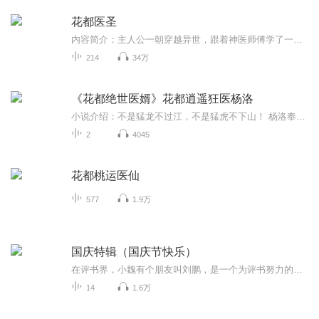
花都医圣
内容简介：主人公一朝穿越异世，跟着神医师傅学了一身技艺，原以为一辈子就在山上过着隐居生活，不想有一日，师傅让他下了山，却是为救一富商之女，却意外得知她的极阴体质，在与王小雅的接触过程中，接触到花都的暗涛汹涌，自此，帝都风起云涌，各种大腕...
214
34万
《花都绝世医婿》花都逍遥狂医杨洛
小说介绍：不是猛龙不过江，不是猛虎不下山！ 杨洛奉师命下山，一头闯入繁华都市，以超凡医术，盖世仙法，渡生死，逆阴阳，掌乾坤，横扫八方之敌，问鼎世界之巅！【收听须知】1、《花都逍遥狂医》花都绝世医婿杨洛2、由于音频节目更新的比较慢，如想快速阅...
2
4045
花都桃运医仙
577
1.9万
国庆特辑（国庆节快乐）
在评书界，小魏有个朋友叫刘鹏，是一个为评书努力的小伙子。在2021年国庆期间，他想弄个特辑，便烦劳我给他录个爱国题材的评书小段儿。这种事情，不是特殊情况，小魏一般不会拒绝，也就给其录了一个《鲁迅踢鬼》，等他传完，我再传到我的专辑里。另外，小...
14
1.6万