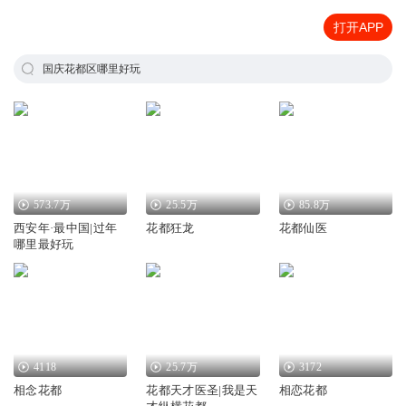
打开APP
国庆花都区哪里好玩
573.7万
25.5万
85.8万
西安年·最中国|过年
花都狂龙
花都仙医
哪里最好玩
4118
25.7万
3172
相念花都
花都天才医圣|我是天
相恋花都