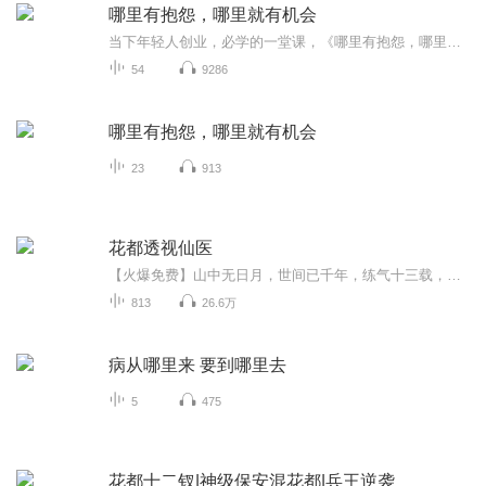
哪里有抱怨，哪里就有机会
当下年轻人创业，必学的一堂课，《哪里有抱怨，哪里就有机会》在这个人人都能成为创业者的时代，几乎每个创业者都会经历困惑、迷茫、失落、坎坷…会遭遇资金、市场、团队、管理等各种问题，他们渴望获得一些成功者的指点和帮助，希望成功者沉淀出的宝贵经验能让他们有所启发。 从“骗子”、“疯子”、“狂人”到打造出一个阿里巴巴王国，马云无疑是这个时代最具有代表性的草根英雄和创业偶像。本有声书以商界奇才马云为主题，选取大量真实生动的故事，全面解析他的商业智慧与人生哲学。
54
9286
哪里有抱怨，哪里就有机会
23
913
花都透视仙医
【火爆免费】山中无日月，世间已千年，练气十三载，庄毕为筑基而下山寻找仙女老婆，却落在冰山美女总裁小姨子手里天天被蹂躏……觉醒纯阳龙体，开龙眼，可看破虚无，开龙耳，可听千里……作者自定义标签:废柴流明星热血西游 作者：发飙的饺子每天三更
813
26.6万
病从哪里来 要到哪里去
5
475
花都十二钗|神级保安混花都|兵王逆袭