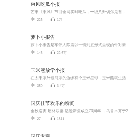
乘风吃瓜小报
芒果《乘风》节目全网实时吃瓜，十级八卦偶尔鬼畜，欢迎订阅。乘风热点零时差，吃瓜前线我当家！微博豆瓣小红书，你的瓜田小秘书！节目所有话题内容基于对微博豆瓣小红书等公共社交平台八卦话题的观察，观点与本播客无关。
226
1万
萝卜小报告
萝卜小报告是车评人陈震以一镜到底形式呈现的针对新车型、热门车型的试驾评测节目。
143
22.6万
玉米熊放学小报
在太阳系外银河系的边缘有个玉米星球，玉米熊就生活在这里。除了在自己的玉米实验室里面捣鼓东西，玉米熊给整个星球种满玉米。玉米熊可以随手解救孩子们的不快乐，也可以让他们安全的成长，还能在小脑袋里面装满世界的秘密。现在玉米熊已经飞抵地球，你得...
350
3.4万
国庆佳节欢乐的瞬间
金秋送爽 层林尽染 适逢新疆成立70周年 ，乌鲁木齐于2025年9月23日迎来党中央和习大大带领的慰问团。新疆各族群众欢欣鼓舞，热烈欢迎。
27
1311
国庆专辑