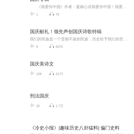
《我爱你中国》作者：凝嫣心语我爱你中国！我爱你春天蓬勃的秧苗；我爱你秋日金黄的硕果。我爱你中国！我爱你青松气质，我爱你红梅品格！我爱你家乡的甜蔗好像乳汁滋润着我的心窝。我爱你中国，我要把最美的歌儿献给你，我的母亲我的祖国。我爱你中国，我爱...
1
78
国庆献礼！领先声创国庆诗歌特辑
我们的民族是一个坚韧不拔的民族，历史给予我们的苦难都变成了闪着金光的勋章！我们的国家是一个龙腾虎跃的国家，那条巨龙正以不可阻挡之势崛起于神奇的东方！------------------------------------------------值此祖国70周年华诞之际，领先声创以诗歌向祖国献礼！用我们的声音、用我们的热血、用我们的灵魂诵读经典爱国篇章，歌颂我们的祖国！永远繁荣富强！
8
6076
国庆美诗文
108
4173
刑法国庆
26
1.7万
《冷史小报》|趣味历史八卦猛料| 偏门史料