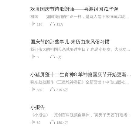
欢度国庆节诗歌朗诵——喜迎祖国72华诞
祖国——如同我们的生命一样，是诗人笔下永恒而温暖的主题。在祖国72周年华诞来临之际，特创建这个诗歌朗诵专辑，诵读经典爱国篇章，和大家一起歌颂祖国，向国庆的献礼！祝愿伟大的祖国繁荣富强，祝愿大家国庆节快乐，度过平安快乐的黄金周假期！
116
11万
国庆节的那些事儿-来历由来风俗习惯
我们伟大的祖国母亲就要过生日了,也是小朋友、大朋友们最喜欢的“国庆小长假”或说“黄金周”还有说”国庆7天乐”的，说法真是不一而足。那么“国庆节”是怎么来的？自古以来国庆节怎么庆贺？新中国国庆节的来历，以及新中国国庆节的庆贺方式又有哪些呢？ ...
6
2万
小猪屏蓬十二生肖神8 羊神篇国庆节开始更新啦！
晓东叔叔新作《三星堆神游记》全新面世！中信出版社出版！京东当当淘宝均有售！点蓝色字收听——《小猪屏蓬爆笑日记2024》《小猪屏蓬爆笑日记2》《小猪屏蓬爆笑日记1》让你笑得喘不上气！《我进故宫当富翁——小猪屏蓬故宫财商笔记》教你成为大富翁！《小...
550
315.5万
小报告
《小报告》，原创百科视频自媒体，“美男子天团”打造者。针对当下热门话题，以报告的形式，演出的方式，解读新闻本质，普及相关知识。打打小报告，习得大百科。
39
130.4万