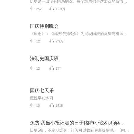
历史是一出没有结局的戏。每个结局都是这出戏的新情节的开始。死亡的历史会复活，过去的历史会变成现在，这都是由于生命的发展要求它们的缘故。当时明月在，曾照彩云归。在当时明月照映之下，历史那些厚重人事物如一朵彩云似地归去来兮。它既是过去，也是...
252
12.3万
国庆特别晚会
《原创》：《国庆特别晚会》为展现国庆的喜庆与祖国的深情我将以具体的场景切入从清晨升旗的庄严到街头巷尾的欢庆到历史与当下的交融，用优美的笔触传递对祖国的热爱与自豪！用诗歌和情感美文形式，歌颂祖国的繁荣富强，祝人民幸福安康！
12
2.9万
法制史国庆班
12
1万
国庆七天乐
魔性早功练习
10
1518
免费|我当小报记者的日子|都市小说&职场&情感
日更5集，不定期爆更！订阅可以收到更新提醒哦~ 【内容简介】 在这个充满新闻与欲望交织的都市，江枫，一名才华横溢的年轻记者，在蓝月这位资深主编的精心指导下，迅速成长为业界新星。然而，生活并非只有工作，当江枫的目光被蓝月那成熟迷人的魅力所吸引...