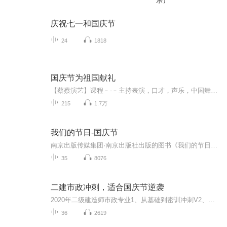
乐）
庆祝七一和国庆节
24
1818
国庆节为祖国献礼
【蔡蔡演艺】课程﹣-﹣主持表演，口才，声乐，中国舞，民族舞。独特的小舞台，专业的录音棚，每一位同学都能成为优秀的小明星。独特的教学模式，轻松上课，快乐学习！知名主持人，舞蹈家，高级教师任职授课！江南总校：河沟街42号三楼 18545856430江北分校...
215
1.7万
我们的节日-国庆节
南京出版传媒集团·南京出版社出版的图书《我们的节日》通过对中国节日文化和节日意义进行深度的挖掘，面向青少年群体构建独具特色的栏目内容，以此丰富春节、元宵节、清明节、端午节、七夕节、中秋节、重阳节等传统节日；六一节、教师节、国庆节等新兴节日的文化内涵和表现形式。促进青少年形成新的节日习俗，提升节日仪式感、认同感。音频作品由金陵朗读者联盟志愿者朗诵，南京音像出版社、金陵图书馆联合制作。
35
8076
二建市政冲刺，适合国庆节逆袭
2020年二级建造师市政专业1、从基础到密训冲刺V2、从精华课程到超压密押V3、0基础同步更新v4、持续更新到2020年考试V5、只要你跟着学让你一次稳拿证V6、渠道超压压题，超压三页纸等独家绝密压题!
36
2619