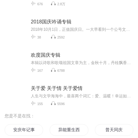
676
2.8万
2018国庆吟诵专辑
2018年10月1日，正值国庆日。一大早看到一个公号文章，正是文天祥的《己卯十月一日至燕越五日罹狴犴有感而赋》。当然，彼十一非当今的十一。不过数字的巧合还是让人感触，今天拿来读一读，体味一番历史英杰的民族情怀，恰也当时。 根据诗题来看，这组诗是写于十月一日至十月五日之间，是文天祥被俘之后所作，这些诗作不仅有凛凛正气，更也能看的到他百端交集的复杂情感。另一首于右任先生的《望大陆》，微信公号有称《望乡》，一句“山之上国之殇”荡气回肠，一并兴起拿来读了一读。仓促间多有瑕疵...
38
2592
欢度国庆专辑
本辑以诗歌和歌颂祖国文章为主，金秋十月，丹桂飘香，在这个充满丰收喜悦的季节里，我们满怀激动和自豪，迎来了中华人民共和国76周年华诞。这不仅是一个庄重的纪念日，更是全体中华儿女共同欢庆的盛大的节日，承载着深厚的民族情感和历史意义.
167
6788
关于爱 关于情 关于爱情
人生与文学海海中，最喜两个词汇：爱、温暖！幸运如我，与喜马拉雅、韩基聪、糖思哲一起，情书系列送给您，愿您被爱包围且永远被这个世界温柔以待！
155
5596
您是不是在找：
安庆年记事
异能重生西门庆
普天同庆