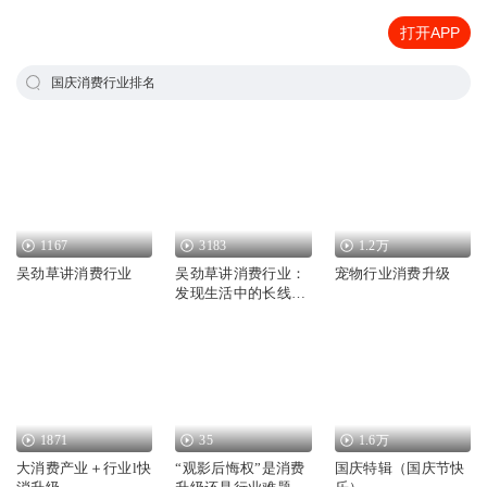
打开APP
国庆消费行业排名
1167
3183
1.2万
吴劲草讲消费行业
吴劲草讲消费行业：
宠物行业消费升级
发现生活中的长线大
牛股|精品|吴劲草|当
代文学
1871
35
1.6万
大消费产业＋行业l快
“观影后悔权”是消费
国庆特辑（国庆节快