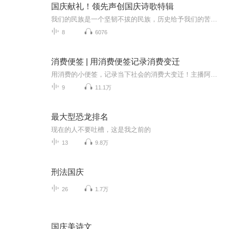
国庆献礼！领先声创国庆诗歌特辑
我们的民族是一个坚韧不拔的民族，历史给予我们的苦难都变成了闪着金光的勋章！我们的国家是一个龙腾虎跃的国家，那条巨龙正以不可阻挡之势崛起于神奇的东方！------------------------------------------------值此祖国70周年华诞之际，领先声创以诗歌向祖国献礼！用我们的声音、用我们的热血、用我们的灵魂诵读经典爱国篇章，歌颂我们的祖国！永远繁荣富强！
8
6076
消费便签 | 用消费便签记录消费变迁
用消费的小便签，记录当下社会的消费大变迁！主播阿甘对话青山资本投资人、品牌创始人，从投资幕后故事聊到年轻人的生活方式。好吃好看又好玩，美好生活就该如此！
9
11.1万
最大型恐龙排名
现在的人不要吐槽，这是我之前的
13
9.8万
刑法国庆
26
1.7万
国庆美诗文