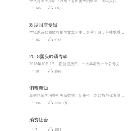
什么是国王排名？以麾下有名骑士的数量、国民人口、城镇发展，以及国王本人是否像勇者一样强大，综合以上条件来评价各国国王的排行榜。“你想要成为全世界最棒的国王？”伯斯王国的大王子波吉，天生就听不见、话也说不好、身体孱弱得举不起剑，即使如此，...
145
1.6万
欢度国庆专辑
本辑以诗歌和歌颂祖国文章为主，金秋十月，丹桂飘香，在这个充满丰收喜悦的季节里，我们满怀激动和自豪，迎来了中华人民共和国76周年华诞。这不仅是一个庄重的纪念日，更是全体中华儿女共同欢庆的盛大的节日，承载着深厚的民族情感和历史意义.
167
6788
2018国庆吟诵专辑
2018年10月1日，正值国庆日。一大早看到一个公号文章，正是文天祥的《己卯十月一日至燕越五日罹狴犴有感而赋》。当然，彼十一非当今的十一。不过数字的巧合还是让人感触，今天拿来读一读，体味一番历史英杰的民族情怀，恰也当时。 根据诗题来看，这组诗是写于十月一日至十月五日之间，是文天祥被俘之后所作，这些诗作不仅有凛凛正气，更也能看的到他百端交集的复杂情感。另一首于右任先生的《望大陆》，微信公号有称《望乡》，一句“山之上国之殇”荡气回肠，一并兴起拿来读了一读。仓促间多有瑕疵...
38
2592
消费新知
新鲜热辣的消费相关新数据，新事件，新趋势帮你看懂中国消费者主播介绍：Neo曾在电商和在线教育行业创业操盘过千万粉丝的项目觉得说真话，很有意思Renee消费者行为研究者「消费新知」天团首席女主播数据和开蚌都可以看很久很久
194
3281.1万
消费社会
7
1833