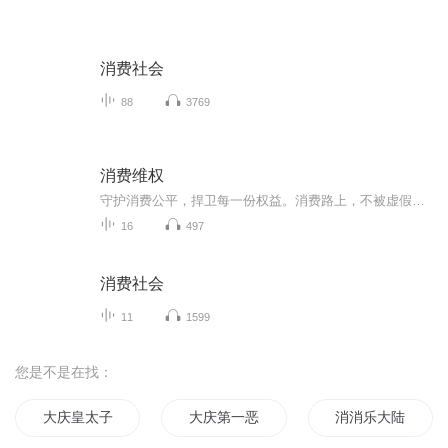
消费社会
88
3769
消费维权
守护消费公平，捍卫每一份权益。消费路上，不被虚假宣传误导，不被劣质商品侵害，不被霸王条款束缚。理性消费、明白消费、放心消费，是我们共同的追求。愿每一位消费者都能擦亮双眼，勇敢维权，让诚信成为市场的底色，让安心伴随每一次选择。以法律为盾，...
16
497
消费社会
11
1599
您是不是在找：
大庆皇太子
大庆第一恶
消消乐大陆