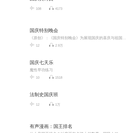
108
4173
国庆特别晚会
《原创》：《国庆特别晚会》为展现国庆的喜庆与祖国的深情我将以具体的场景切入从清晨升旗的庄严到街头巷尾的欢庆到历史与当下的交融，用优美的笔触传递对祖国的热爱与自豪！用诗歌和情感美文形式，歌颂祖国的繁荣富强，祝人民幸福安康！
12
2.9万
国庆七天乐
魔性早功练习
10
1518
法制史国庆班
12
1万
有声漫画：国王排名