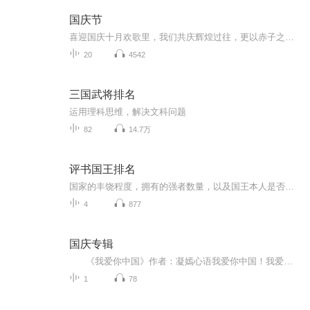
国庆节
喜迎国庆十月欢歌里，我们共庆辉煌过往，更以赤子之心，向未来书写滚烫的誓言——这盛世，值得我们以热爱相拥。
20
4542
三国武将排名
运用理科思维，解决文科问题
82
14.7万
评书国王排名
国家的丰饶程度，拥有的强者数量，以及国王本人是否像勇者一样强大，将这些综合起来进行的排名就是“国王排名”。主人公波吉，是国王排名第7名的伯斯王所统治的王国的第一王子。但波吉生来耳朵就听不见，无力得甚至无法好好地挥剑，不光家臣，就连民众都蔑...
4
877
国庆专辑
《我爱你中国》作者：凝嫣心语我爱你中国！我爱你春天蓬勃的秧苗；我爱你秋日金黄的硕果。我爱你中国！我爱你青松气质，我爱你红梅品格！我爱你家乡的甜蔗好像乳汁滋润着我的心窝。我爱你中国，我要把最美的歌儿献给你，我的母亲我的祖国。我爱你中国，我爱...
1
78