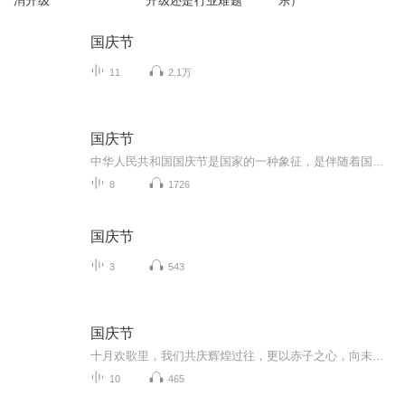
消升级
升级还是行业难题
乐）
国庆节
11
2.1万
国庆节
中华人民共和国国庆节是国家的一种象征，是伴随着国家的出现而出现的。让我们用诗歌朗诵歌颂祖国的繁荣富强，国泰民安。
8
1726
国庆节
3
543
国庆节
十月欢歌里，我们共庆辉煌过往，更以赤子之心，向未来书写滚烫的誓言——这盛世，值得我们以热爱相拥。
10
465