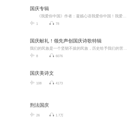
国庆专辑
《我爱你中国》作者：凝嫣心语我爱你中国！我爱你春天蓬勃的秧苗；我爱你秋日金黄的硕果。我爱你中国！我爱你青松气质，我爱你红梅品格！我爱你家乡的甜蔗好像乳汁滋润着我的心窝。我爱你中国，我要把最美的歌儿献给你，我的母亲我的祖国。我爱你中国，我爱...
1
78
国庆献礼！领先声创国庆诗歌特辑
我们的民族是一个坚韧不拔的民族，历史给予我们的苦难都变成了闪着金光的勋章！我们的国家是一个龙腾虎跃的国家，那条巨龙正以不可阻挡之势崛起于神奇的东方！------------------------------------------------值此祖国70周年华诞之际，领先声创以诗歌向祖国献礼！用我们的声音、用我们的热血、用我们的灵魂诵读经典爱国篇章，歌颂我们的祖国！永远繁荣富强！
8
6076
国庆美诗文
108
4173
刑法国庆
26
1.7万