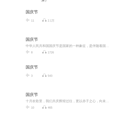
乐）
国庆节
11
2.1万
国庆节
中华人民共和国国庆节是国家的一种象征，是伴随着国家的出现而出现的。让我们用诗歌朗诵歌颂祖国的繁荣富强，国泰民安。
8
1726
国庆节
3
543
国庆节
十月欢歌里，我们共庆辉煌过往，更以赤子之心，向未来书写滚烫的誓言——这盛世，值得我们以热爱相拥。
10
465