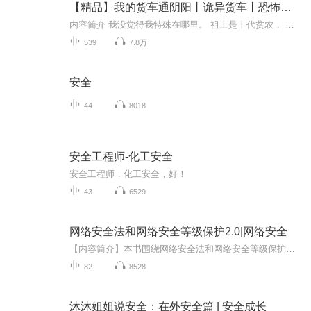
【精品】我的货车通阴阳丨诡异货车丨恐怖丨惊悚丨灵异丨悬疑丨搞笑
内容简介 我没觉得我特殊在哪里。 祖上是十代贫农， 自己这些年也没打拼出来， 没房没车没女朋友， 算得上是一个地地道道的穷丝丝。 我只是一个普普通通的货车司机， 只想好好的生活， 但是没想到老是遇到一件件 诡异的诡异事件。 也实在不明白为什么女阿...
539
7.8万
安全
44
8018
安全工程师-化工安全
安全工程师，化工安全，好！
43
6529
网络安全法和网络安全等级保护2.0|网络安全
【内容简介】本书围绕网络安全法和网络安全等级保护内容展开。 网络安全法部分，首先指出国家网络空间安全战略，梳理五大目标、四个原则、九项战略任务之间的关系。重点从国家、网络运营者、公民个人角度对网络安全法进行解读，剖析角色主体的安全责任和义...
82
8528
沐沐姐姐说安全：在外安全篇 | 安全成长