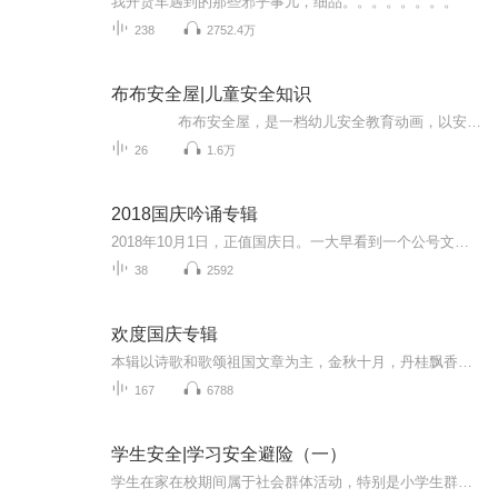
我开货车遇到的那些邪乎事儿，细品。。。。。。。。
238
2752.4万
布布安全屋|儿童安全知识
布布安全屋，是一档幼儿安全教育动画，以安全教育为主题，让小朋友们了解到身边的安全隐患，能帮助孩子们尽早掌握安全知识，树立安全意识，养成良好的安全行为规范。
26
1.6万
2018国庆吟诵专辑
2018年10月1日，正值国庆日。一大早看到一个公号文章，正是文天祥的《己卯十月一日至燕越五日罹狴犴有感而赋》。当然，彼十一非当今的十一。不过数字的巧合还是让人感触，今天拿来读一读，体味一番历史英杰的民族情怀，恰也当时。 根据诗题来看，这组诗是写于十月一日至十月五日之间，是文天祥被俘之后所作，这些诗作不仅有凛凛正气，更也能看的到他百端交集的复杂情感。另一首于右任先生的《望大陆》，微信公号有称《望乡》，一句“山之上国之殇”荡气回肠，一并兴起拿来读了一读。仓促间多有瑕疵...
38
2592
欢度国庆专辑
本辑以诗歌和歌颂祖国文章为主，金秋十月，丹桂飘香，在这个充满丰收喜悦的季节里，我们满怀激动和自豪，迎来了中华人民共和国76周年华诞。这不仅是一个庄重的纪念日，更是全体中华儿女共同欢庆的盛大的节日，承载着深厚的民族情感和历史意义.
167
6788
学生安全|学习安全避险（一）
学生在家在校期间属于社会群体活动，特别是小学生群体对社会各种事物认知还很初级，需要专业的辅导，增强认识来避免被误伤，特别是要通过辅导告知，什么样的情况会对其产生伤害，这种事情如果发生就会受到伤害，要远离这种事情；其二就是如果发生了某些危...