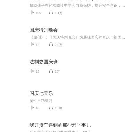
帮助孩子在轻松阅读中学会自我保护，提升安全意识，是孩子们成长路上不可或缺的安全指南。内容简介 本书通过一系列生动有趣的故事，如小羊咩咩独自下车、小猴子皮皮马路滑板冒险等，以孩子们易于接受的方式，详细讲述了在公交站台、马路、停车场等各种场...
105
1.1万
国庆特别晚会
《原创》：《国庆特别晚会》为展现国庆的喜庆与祖国的深情我将以具体的场景切入从清晨升旗的庄严到街头巷尾的欢庆到历史与当下的交融，用优美的笔触传递对祖国的热爱与自豪！用诗歌和情感美文形式，歌颂祖国的繁荣富强，祝人民幸福安康！
12
2.9万
法制史国庆班
12
1万
国庆七天乐
魔性早功练习
10
1518
我开货车遇到的那些邪乎事儿