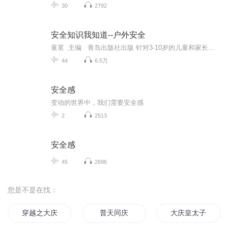
30
2792
安全知识我知道--户外安全
童茗 主编 青岛出版社出版 针对3-10岁的儿童和家长，专注分享最实用、最有效的儿童安全知识，实操性强。
44
6.5万
安全感
变动的世界中，我们需要安全感
2
2513
安全感
45
2696
您是不是在找：
穿越之大庆帝国
普天同庆
大庆皇太子