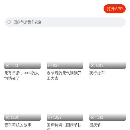
打开APP
国庆节后货车安全
4643
954
8901
元宵节后，90%的人
春节后的元气满满开
夜行货车
悄悄变了
工大吉
1399
1.6万
4542
货车司机的故事
国庆特辑（国庆节快
国庆节