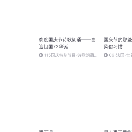
欢度国庆节诗歌朗诵——喜
国庆节的那些
迎祖国72华诞
风俗习惯
115国庆特别节目-诗歌朗诵-
06-法国-
中国梦
国庆节的那些