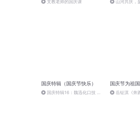
支教老师的国庆课
山河共庆，
国庆特辑（国庆节快乐）
国庆节为祖国
国庆特辑16：魏迅化口技 二
岳钲淇《奔
胡 东方红+一般唱法和原生态