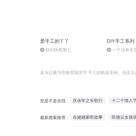
爱手工的丫丫
DIY手工系列
快问快答第七
一个没有名
喜马拉雅为您推荐国庆节 手工的精选专辑，包含正
庆余年之长歌行
十二个情人
您是不是在找：
庆之的野望
那年那月那时节
在姥姥家听故事
听德云女孩
最新搜索推荐：
重生西门庆
一人有庆
安
宝宝听下雪的故事好吗
听妈