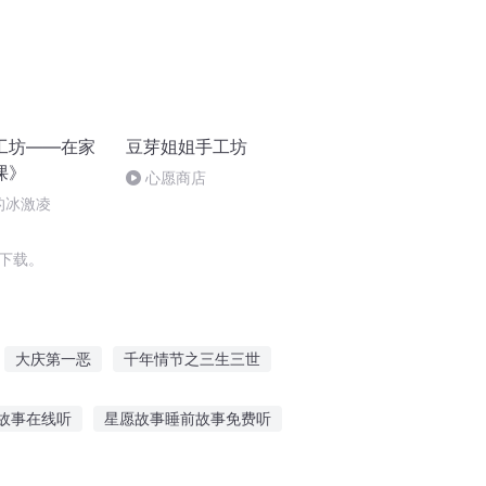
工坊——在家
豆芽姐姐手工坊
课》
心愿商店
的冰激凌
下载。
大庆第一恶
千年情节之三生三世
重生之西门庆
嘉庆皇帝
庆阳成长手札
故事在线听
星愿故事睡前故事免费听
入睡情感文本
小兔听妈妈话的故事