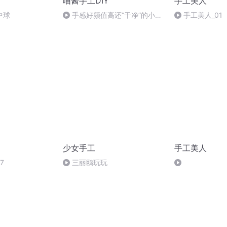
喵酱手工DIY
手工美人
中球
手感好颜值高还“干净”的小店
手工美人_01
捏捏分享！
少女手工
手工美人
7
三丽鸥玩玩