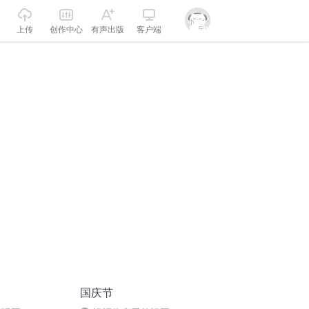
上传
创作中心
有声出版
客户端
国庆节