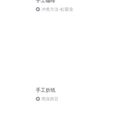
手工咖啡
冲煮方法-虹吸壶
手工折纸
周深拼豆