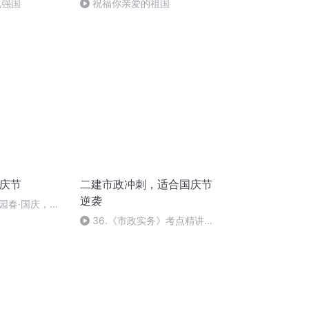
化强国
祝福你亲爱的祖国
国庆节
二建市政冲刺，适合国庆节
逆袭
园春·国庆，朗
36.《市政实务》考点精讲第
36节课_2020926212025