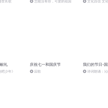
盛世长歌
怎能没有你，可爱的祖国
文化自信 文
献礼
庆祝七一和国庆节
我们的节日-
跑吧少年》
囚歌
诗词朗诵：沁
读者：张继军