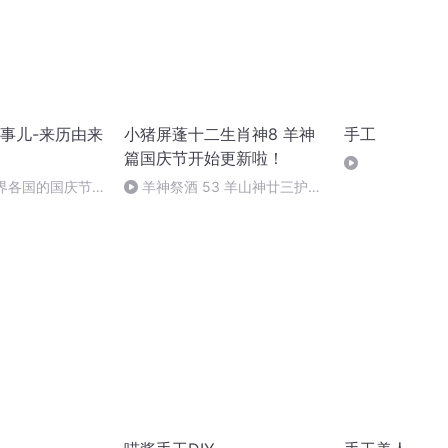
事儿-来历由来
小猪屏蓬十二生肖神8 羊神
手工
篇国庆节开始更新啦！
世界各国的国庆节-
羊神祭酒 53 羊山神廿三护祭
事儿
坛 敬天地白泽做祭酒（4）