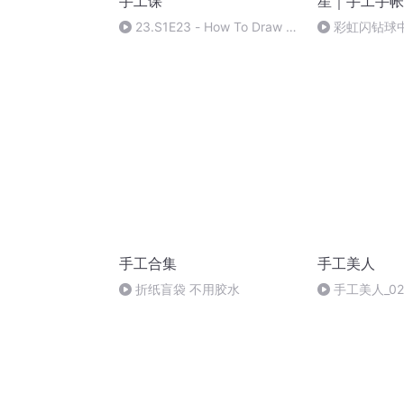
手工课
星｜手工手帐
23.S1E23 - How To Draw A
彩虹闪钻球
Hot Air
Balloon(Av972511703,P23)
手工合集
手工美人
折纸盲袋 不用胶水
手工美人_02