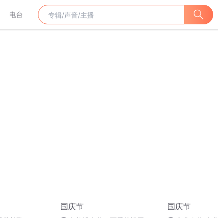
电台
国庆节
国庆节