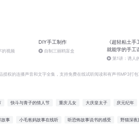
DIY手工制作
《超轻粘土手
就能学的手工
字的视频
自制三丽鸥盲盒
第1讲：诱人
品授权的连播声音和文字全集，支持免费在线试听阅读和有声书MP3打包
节
快斗与青子的情人节
重庆儿女
大庆皇太子
庆元纪年
庆云传奇
最后一个情人节
穿越之大庆帝国
普天同庆
讲故事
小毛爸妈故事在线听
听恐怖故事说书的感受
野猫深夜
庆年记事
妈讲故事歇谱
余温背景故事在线听
听龙斌故事有感
夜听故事