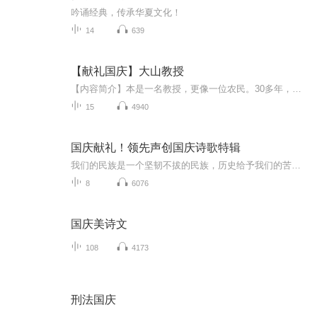
吟诵经典，传承华夏文化！
14
639
【献礼国庆】大山教授
【内容简介】本是一名教授，更像一位农民。30多年，双脚踏遍深山，胸膛贴紧大地。 他把真正的论文，写满了原本贫瘠的太行山坡。一名共产党员，一个知识分子，要有效地、深层地服务社会，实现自身价值，仅有梦想和深情，是远远不够的！这，就是我们的国情！...
15
4940
国庆献礼！领先声创国庆诗歌特辑
我们的民族是一个坚韧不拔的民族，历史给予我们的苦难都变成了闪着金光的勋章！我们的国家是一个龙腾虎跃的国家，那条巨龙正以不可阻挡之势崛起于神奇的东方！------------------------------------------------值此祖国70周年华诞之际，领先声创以诗歌向祖国献礼！用我们的声音、用我们的热血、用我们的灵魂诵读经典爱国篇章，歌颂我们的祖国！永远繁荣富强！
8
6076
国庆美诗文
108
4173
刑法国庆