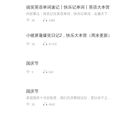
搞笑英语单词速记丨快乐记单词丨英语大本营
内容重点：搞笑记住英语单词，快乐记单词，走遍天下都不怕，速记小学及初中单词。适合中小学生听。 关于更新:每天更新1~2集。
39
1460
小猪屏蓬爆笑日记2，快乐大本营（周末更新）
18
47.5万
国庆节
3
543
国庆节
喜迎国庆十月欢歌里，我们共庆辉煌过往，更以赤子之心，向未来书写滚烫的誓言——这盛世，值得我们以热爱相拥。
20
4542