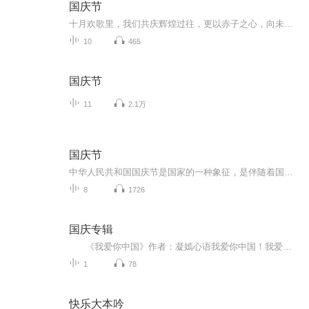
国庆节
十月欢歌里，我们共庆辉煌过往，更以赤子之心，向未来书写滚烫的誓言——这盛世，值得我们以热爱相拥。
10
465
国庆节
11
2.1万
国庆节
中华人民共和国国庆节是国家的一种象征，是伴随着国家的出现而出现的。让我们用诗歌朗诵歌颂祖国的繁荣富强，国泰民安。
8
1726
国庆专辑
《我爱你中国》作者：凝嫣心语我爱你中国！我爱你春天蓬勃的秧苗；我爱你秋日金黄的硕果。我爱你中国！我爱你青松气质，我爱你红梅品格！我爱你家乡的甜蔗好像乳汁滋润着我的心窝。我爱你中国，我要把最美的歌儿献给你，我的母亲我的祖国。我爱你中国，我爱...
1
78
快乐大本吟