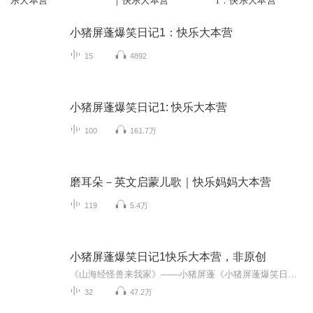
乐大本营
｜快乐大本营
1：快乐大本营
小猪屏蓬爆笑日记1：快乐大本营
15
4892
小猪屏蓬爆笑日记1: 快乐大本营
100
161.7万
磨耳朵－英文启蒙儿歌｜快乐妈妈大本营
119
5.4万
小猪屏蓬爆笑日记1快乐大本营，非原创
《山海经怪兽来我家》——小猪屏蓬《小猪屏蓬爆笑日记2》2022寒假火热登场！《山海经捉妖记》晓东叔叔的新书热卖3.5w套！《我进故宫当富翁——小猪屏蓬故宫财商笔记》教你成为大富翁！《小猪屏蓬捉鬼日记》另类演绎传统文化！《疯狂僵尸城》带你认识什么是...
32
47.2万