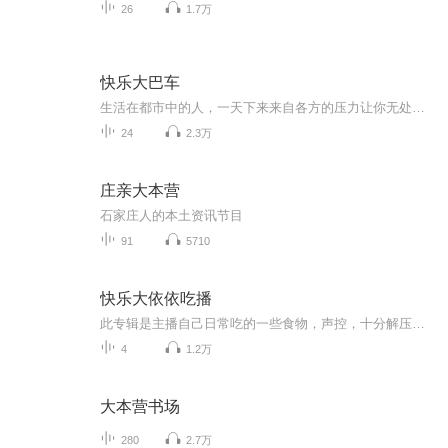
26
1.7万
快乐大巴车
生活在都市中的人，一天下来来自各方的压力让你无处散发，怎么办？ 赶快来乘上快乐大巴车，跟着通哥吐槽奇葩新闻，一起哈皮吧！
24
2.3万
庄亲大本营
石家庄人的本土资讯节目
91
5710
快乐大依依吃播
此专辑是主播自己日常吃的一些食物，声控，十分解压，欢迎大家来观看哟，（不喜勿喷）。
4
1.2万
大本营书场
280
2.7万