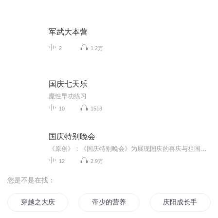
军武大本营
2
1.2万
国庆七天乐
魔性早功练习
10
1518
国庆特别晚会
《原创》：《国庆特别晚会》为展现国庆的喜庆与祖国的深情我将以具体的场景切入从清晨升旗的庄严到街头巷尾的欢庆到历史与当下的交融，用优美的笔触传递对祖国的热爱与自豪！用诗歌和情感美文形式，歌颂祖国的繁荣富强，祝人民幸福安康！
12
2.9万
您是不是在找：
穿越之大庆帝国
帝少的营养妻
庆阳成长手札