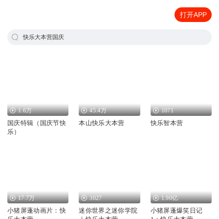
打开APP
快乐大本营国庆
1.6万
45.4万
1071
国庆特辑（国庆节快
本山快乐大本营
快乐智本营
乐）
17.7万
3027
1.90亿
小猪屏蓬动画片：快
迷你世界之迷你学院
小猪屏蓬爆笑日记