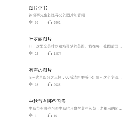
图片评书
徐盛宇先生乾隆寻父的图片加音频
88
5862
叶罗丽图片
Hi！这里全是叶罗丽精灵梦的美图。我在每一张图后面都给大家留了点时间让大家把喜欢的图保存下来。如果你觉得这个图不太清晰，你可以私信找我要原图哦！
23
1.8万
有声の图片
hi～这里四分之三怜，00后清新主播小姐姐～这个专辑是由四分之三怜与微笑小熊工作室合作出版，由于都是千怜的工作室，所以质量保障十分，如果您恶意差评，说明您眼睛要么是x了，要么就是您道德有问题～好啦，也当作是千怜500粉丝的福利专辑叭别对我说我喜欢你你廉价的喜欢抵不上夏天的一根雪糕
15
2035
中秋节有哪些习俗
中秋节有哪些习俗中秋吃月饼的养生智慧：老祖宗的团圆密码全藏在这张饼里 （开篇先抛个灵魂拷问）您有没有想过，为什么中秋节非得跟月饼死磕？就像现代人追剧必须配奶茶，古人赏月手里不攥块月饼就跟缺了充电宝似的浑身不自在。今天咱们就扒一扒这块油...
1
10