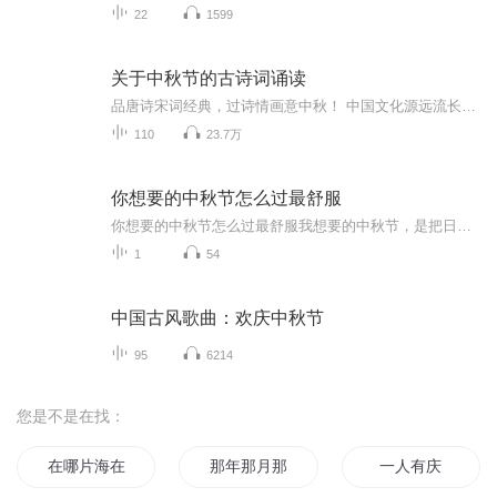
22
1599
关于中秋节的古诗词诵读
品唐诗宋词经典，过诗情画意中秋！ 中国文化源远流长，博大精深，诗词向来是以其阳春白雪式的唯美典雅，吸引了无数虔诚的追随者，尤其是那些集作者思想、感情、智慧、创造力于一身的千古名句，虽历经千载沧桑仍熠熠生辉，尽管在现代文明的嘈杂与喧嚣中独自...
110
23.7万
你想要的中秋节怎么过最舒服
你想要的中秋节怎么过最舒服我想要的中秋节，是把日子过成一首诗中秋于我，从来不是一个需要刻意营造热闹的节日。比起人潮涌动的景区、筹交错的宴席，我更向往一种浸透在时光里的“舒服”——它藏在晨光里的桂香里，裹在傍晚的晚风里，落在家人闲的谈笑里...
1
54
中国古风歌曲：欢庆中秋节
95
6214
您是不是在找：
在哪片海在那片海
那年那月那时节
一人有庆