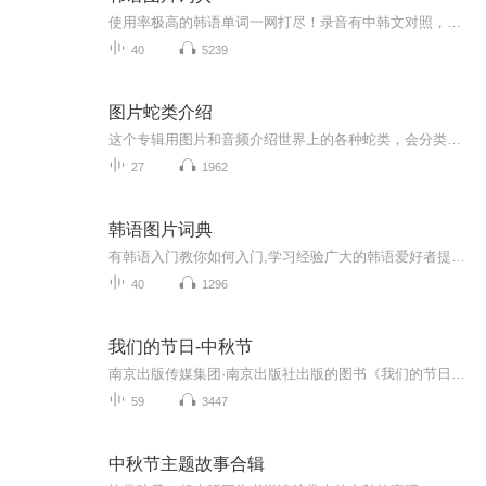
使用率极高的韩语单词一网打尽！录音有中韩文对照，方便同学们在路上收听磨耳朵！更多韩语学习的内容，欢迎关注订阅“韩语助手FM” ：）
40
5239
图片蛇类介绍
这个专辑用图片和音频介绍世界上的各种蛇类，会分类别介绍，如有错误欢迎指正。
27
1962
韩语图片词典
有韩语入门教你如何入门,学习经验广大的韩语爱好者提供自己学习的心得体会;韩语词汇包含各类词汇满足你各个方面的需求;韩语阅读:韩国古今各种书籍、童话、谚语等的阅读;韩语...
40
1296
我们的节日-中秋节
南京出版传媒集团·南京出版社出版的图书《我们的节日》通过对中国节日文化和节日意义进行深度的挖掘，面向青少年群体构建独具特色的栏目内容，以此丰富春节、元宵节、清明节、端午节、七夕节、中秋节、重阳节等传统节日；六一节、教师节、国庆节等新兴节日的文化内涵和表现形式。促进青少年形成新的节日习俗，提升节日仪式感、认同感。音频作品由金陵朗读者联盟志愿者朗诵，南京音像出版社、金陵图书馆联合制作。
59
3447
中秋节主题故事合辑