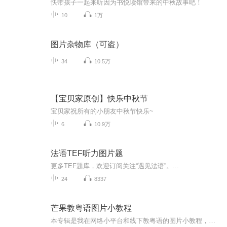
快带孩子一起来听因为书悦读馆带来的中秋故事吧！
10
1万
图片杂物库（可盗）
34
10.5万
【宝贝家原创】快乐中秋节
宝贝家祝所有的小朋友中秋节快乐~
6
10.9万
法语TEF听力图片题
更多TEF题库，欢迎订阅关注“遇见法语”。...
24
8337
芒果教粤语图片小教程
本专辑是我在网络小平台和线下教粤语的图片小教程，做成图片是方便传播保存下来哦！这些教程涉及生活各方面，而且是基础加地道口语都有，非常实用，建议保存！