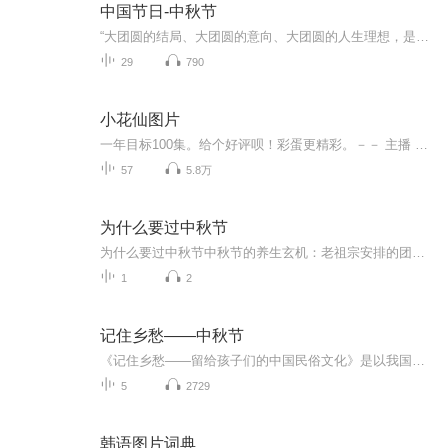
中国节日-中秋节
“大团圆的结局、大团圆的意向、大团圆的人生理想，是中国文化的情结……”正因为圆满的月亮，与人间情感生活有了这样密不可分的联系，我们的诗人才会发出“月是故乡明”的感慨。在一年的时序中，中秋节所在的是秋季中期，天气不冷不热，白昼与夜晚均等，...
29
790
小花仙图片
一年目标100集。给个好评呗！彩蛋更精彩。－－ 主播 贝瑞吖也叫逆光小爱
57
5.8万
为什么要过中秋节
为什么要过中秋节中秋节的养生玄机：老祖宗安排的团圆节，暗藏多少健康密码？ 朋友，你有没有发现，中秋节就像被设置在年度日程表上的一个强制“系统更新”？平时工作群里静如死水，这天突然集体复活，连失联十年的前同事都能蹦出来发句“中秋快乐”。...
1
2
记住乡愁——中秋节
《记住乡愁——留给孩子们的中国民俗文化》是以我国民俗事象的精彩节点为圆心，广泛地辐射民俗生活的方方面面，资料翔实、梳理系统，具有很高的文化史料价值和现实意义，对于长期忽视生活中的优秀传统文化活态传承的倾向是一种矫正。...
5
2729
韩语图片词典