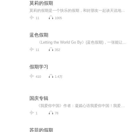
莫莉的假期
莫莉的假期是一个快乐的假期，和好朋友一起谈天说地，一起进行一次华丽的冒险，一起去偶像的书店打工……可是，这个暑假与以前又有点不同，感觉大家一下子都长大了，有了这样那样的烦恼和秘密。妈妈的爱有时会觉得是种甜蜜的负担，与好朋友的相处彼此温暖又彼此伤害，心里藏着一个关于男孩子的秘密……看来，没有烦恼的成长，那是到不了的彼岸……
11
1005
蓝色假期
《Letting the World Go By》(蓝色假期)，一张能让你心境平和，怡情悦性的发烧美乐，由世界著名的发烧名厂Real Music录制，多位新纪元音乐名家：钢琴家Kevin Kern，Danny Wright，Berward Koch，吉他手Govi，竖琴家Hilary Stagg等，倾情演奏十一首醉人...
11
352
假期学习
410
1.4万
国庆专辑
《我爱你中国》作者：凝嫣心语我爱你中国！我爱你春天蓬勃的秧苗；我爱你秋日金黄的硕果。我爱你中国！我爱你青松气质，我爱你红梅品格！我爱你家乡的甜蔗好像乳汁滋润着我的心窝。我爱你中国，我要把最美的歌儿献给你，我的母亲我的祖国。我爱你中国，我爱...
1
78
苏菲的假期