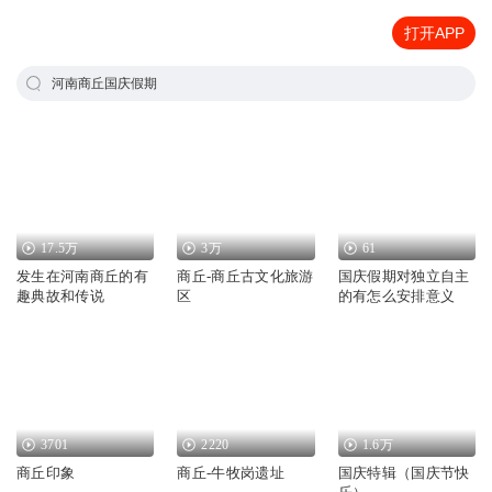
打开APP
河南商丘国庆假期
17.5万
3万
61
发生在河南商丘的有
商丘-商丘古文化旅游
国庆假期对独立自主
趣典故和传说
区
的有怎么安排意义
3701
2220
1.6万
商丘印象
商丘-牛牧岗遗址
国庆特辑（国庆节快