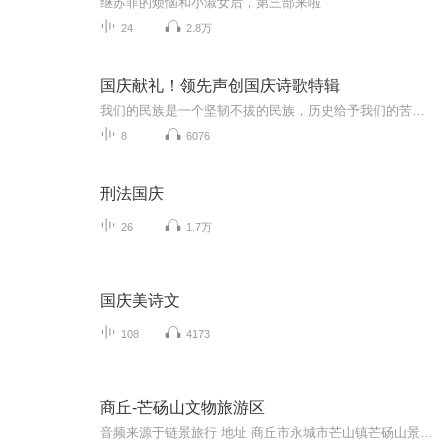
继苏菲的烦恼和小淑女后，第三部来啦
24
2.8万
国庆献礼！领先声创国庆诗歌特辑
我们的民族是一个坚韧不拔的民族，历史给予我们的苦难都变成了闪着金光的勋章！我们的国家是一个龙腾虎跃的国家，那条巨龙正以不可阻挡之势崛起于神奇的东方！------------------------------------------------值此祖国70周年华诞之际，领先声创以诗歌向祖国献礼！用我们的声音、用我们的热血、用我们的灵魂诵读经典爱国篇章，歌颂我们的祖国！永远繁荣富强！
8
6076
刑法国庆
26
1.7万
国庆美诗文
108
4173
商丘-芒砀山文物旅游区
音频来源于链景旅行 地址 商丘市永城市芒山镇芒砀山景区 票价描述 汉梁孝王墓门票:20元汉梁孝王王后墓门票:25元柿园汉墓门票:20元汉高祖刘邦斩蛇碑门票:20元文庙门票:15元陈胜墓门票:15元 开放时间 全天开放 乘车信息 芒砀山交通十分便利，东距徐州约80公...