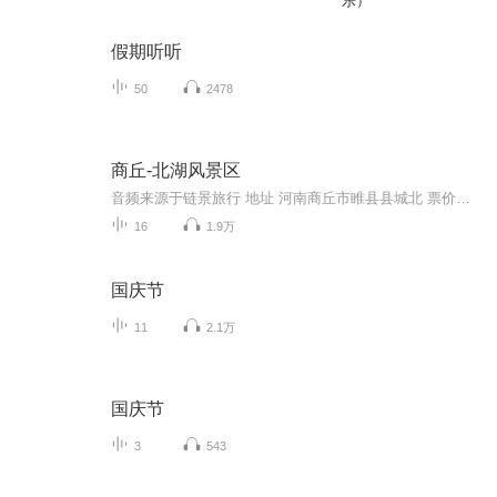
乐）
假期听听
50
2478
商丘-北湖风景区
音频来源于链景旅行 地址 河南商丘市睢县县城北 票价描述 暂无 开放时间 全天 乘车信息 暂无
16
1.9万
国庆节
11
2.1万
国庆节
3
543