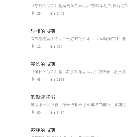
《苏菲的假期》是塞居尔伯爵夫人“苏菲系列”的收官之作，讲述了苏菲、玛格丽特、卡米耶等“小淑女”和保罗、让、莱昂等“小绅士”在暑假里发生的种种。在这个悠长假期里，男孩和女孩们一起学习、玩耍、冒险，共同体验了重逢的喜悦和离别的悲伤，上演了一...
29
1449
乐和的假期
淘气泡泡冒不停，三千好奇问不休，《乐和的假期》开始咯！快来跟着乐和一起，国学池里打滚，故事屋中做梦，滑滑梯上品尝科学芝士吧！
12
624
漫长的假期
《漫长的假期》是《韩少功作品系列》第四卷，散文集。四十五篇散文，分为“远方”、“留痕”、“背影”三部分。《走亲戚》获1996年度福建文学奖。《笑的遗产》获1992年度《中国作家》散文奖。
45
1558
假期读好书
暑假读一些书籍，记录成长小朋友即将二年级，暑期是阅读的黄金期。老师要求孩子继续用朗读的方式进行阅读，逐渐克服错字漏字多字等不良阅读习惯。那么我们索性将每天的阅读内容系统化以音频的形式进行保存，将孩子的成长记录。每则内容都是第一次通读，不...
99
3464
苏菲的假期