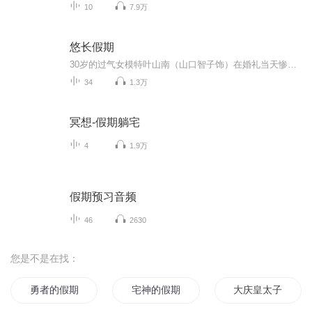
10
7.9万
悠长假期
30岁的过气女模特叶山南（山口智子饰）在婚礼当天惨遭无良未婚夫卷款逃婚。 当她怒不可遏的狂奔到未婚夫居所，只堵截到了无辜的室友濑名秀俊（木村拓哉饰）——一个不得志的24岁钢琴家。身无分文又无家可归的小南对濑名威逼利诱，成为了他的新同居人。两人在同一屋檐下的生活磕磕绊绊 ，事业爱情也都不甚顺畅，渐渐竟生惺惺相惜之感……
34
1.3万
冥想-假期躺宅
4
1.9万
假期预习音频
46
2630
您是不是在找：
勇者的假期
宅神的假期
大庆皇太子