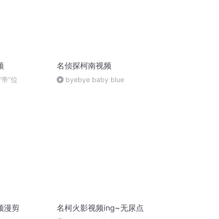
频
名侦探柯南视频
帝”位
byebye baby blue
频漫剪
名柯火影视频ing~无尿点