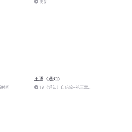
更新
王通《通知》
新时间
19《通知》自信篇~第三章提
升身体能量3经络导引法3