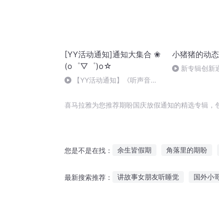
[YY活动通知]通知大集合 ❀
小猪猪的动态
(o゜▽゜)o☆
新专辑创新
【YY活动通知】《听声音的
故事》访谈柯暮卿 本周六晚8点
（2013/07/13）.你来吗
喜马拉雅为您推荐期盼国庆放假通知的精选专辑，
余生皆假期
角落里的期盼
您是不是在找：
特工的假期
君子于役不知归
讲故事女朋友听睡觉
国外小
最新搜索推荐：
重庆儿女
亡灵通知书
通
听故事的达芬奇作文
没人喜