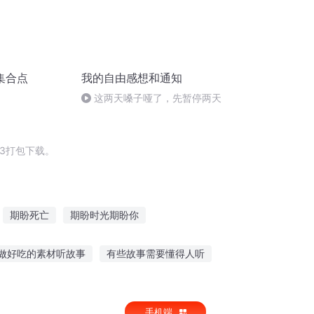
集合点
我的自由感想和通知
这两天嗓子哑了，先暂停两天
3打包下载。
期盼死亡
期盼时光期盼你
的假期
影后的悠长假期
大庆皇太子
做好吃的素材听故事
有些故事需要懂得人听
灵故事的书籍推荐
多听鬼故事胆子大
手机端