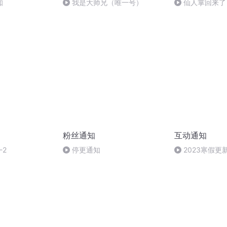
知
我是大师兄（唯一号）
仙人掌回来了
粉丝通知
互动通知
-2
停更通知
2023寒假更