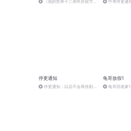
（我的世界十二周年庆祝节
中考停更通
目）此生无悔入麦块，来世还做
方块人！
停更通知
龟哥放假1
停更通知：以后不会再传剧
龟哥回老家1
了，除非是亲友和自己的剧。感
谢支持~2016.12.08