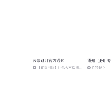
离蜜恋尽在2017年8月27号晚8
点
云聚遮月官方通知
通知（必听专
【直播回听】让你舍不得摘耳
你猜呢？
机的说书人