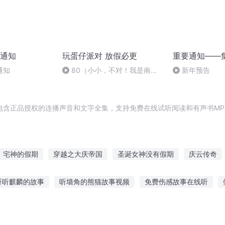
通知
玩蛋仔派对 放假必更
重要通知——
通知
80（小小，不对！我是南
新年预告
瓜！）
包含正品授权的连播声音和文字全集，支持免费在线试听阅读和有声书MP
宅神的假期
穿越之大庆帝国
圣诞女神没有假期
庆云传奇
期
回复放假
我的超时空假期
勇者的假期
落入凡间之女神
哥听麒麟的故事
听墙角的熊猫故事视频
免费伤感故事在线听
向只有神知道的世界
一人有庆
欢听故事的英文
爆笑骷髅故事在线听
纸片上的字听故事
听心