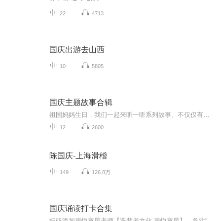
22
4713
国庆出游去山西
10
5805
国庆主题故事合辑
祖国妈妈生日，我们一起来听一听系列故事。不仅仅有《我的祖国》，还有红军故事，也有关于战争的故事，让大家体会到和平年代的不易。
12
2600
陈国庆-上海滑稽
149
126.8万
国庆诵读打卡合集
扫码添加声悦童星老师【造梦者文化-声悦童星】，备注“诵读打卡”报名，已添加好友的，直接发送“诵读打卡”报名，报名成功后进入社群。