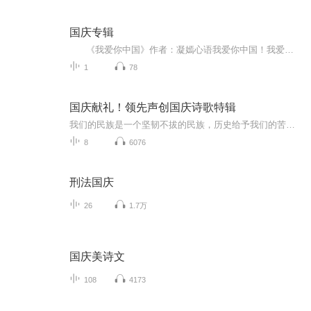
国庆专辑
《我爱你中国》作者：凝嫣心语我爱你中国！我爱你春天蓬勃的秧苗；我爱你秋日金黄的硕果。我爱你中国！我爱你青松气质，我爱你红梅品格！我爱你家乡的甜蔗好像乳汁滋润着我的心窝。我爱你中国，我要把最美的歌儿献给你，我的母亲我的祖国。我爱你中国，我爱...
1
78
国庆献礼！领先声创国庆诗歌特辑
我们的民族是一个坚韧不拔的民族，历史给予我们的苦难都变成了闪着金光的勋章！我们的国家是一个龙腾虎跃的国家，那条巨龙正以不可阻挡之势崛起于神奇的东方！------------------------------------------------值此祖国70周年华诞之际，领先声创以诗歌向祖国献礼！用我们的声音、用我们的热血、用我们的灵魂诵读经典爱国篇章，歌颂我们的祖国！永远繁荣富强！
8
6076
刑法国庆
26
1.7万
国庆美诗文
108
4173