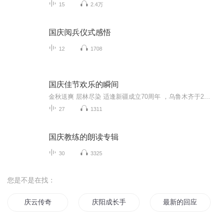
15
2.4万
国庆阅兵仪式感悟
12
1708
国庆佳节欢乐的瞬间
金秋送爽 层林尽染 适逢新疆成立70周年 ，乌鲁木齐于2025年9月23日迎来党中央和习大大带领的慰问团。新疆各族群众欢欣鼓舞，热烈欢迎。
27
1311
国庆教练的朗读专辑
30
3325
您是不是在找：
庆云传奇
庆阳成长手札
最新的回应