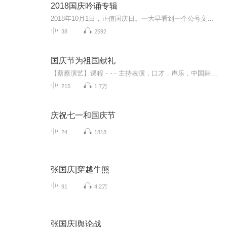
2018国庆吟诵专辑
2018年10月1日，正值国庆日。一大早看到一个公号文章，正是文天祥的《己卯十月一日至燕越五日罹狴犴有感而赋》。当然，彼十一非当今的十一。不过数字的巧合还是让人感触，今天拿来读一读，体味一番历史英杰的民族情怀，恰也当时。 根据诗题来看，这组诗是写于十月一日至十月五日之间，是文天祥被俘之后所作，这些诗作不仅有凛凛正气，更也能看的到他百端交集的复杂情感。另一首于右任先生的《望大陆》，微信公号有称《望乡》，一句“山之上国之殇”荡气回肠，一并兴起拿来读了一读。仓促间多有瑕疵...
38
2592
国庆节为祖国献礼
【蔡蔡演艺】课程﹣-﹣主持表演，口才，声乐，中国舞，民族舞。独特的小舞台，专业的录音棚，每一位同学都能成为优秀的小明星。独特的教学模式，轻松上课，快乐学习！知名主持人，舞蹈家，高级教师任职授课！江南总校：河沟街42号三楼 18545856430江北分校...
215
1.7万
庆祝七一和国庆节
24
1818
张国庆|穿越牛熊
91
4.2万
张国庆|舆论战