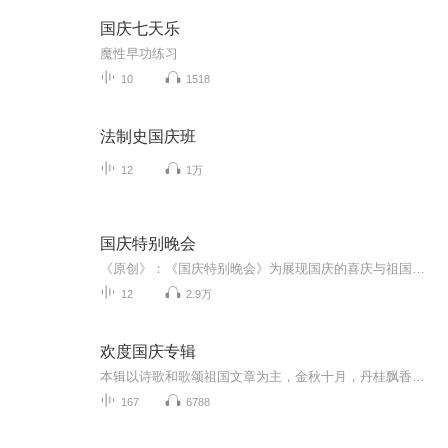
国庆七天乐
魔性早功练习
10
1518
法制史国庆班
12
1万
国庆特别晚会
《原创》：《国庆特别晚会》为展现国庆的喜庆与祖国的深情我将以具体的场景切入从清晨升旗的庄严到街头巷尾的欢庆到历史与当下的交融，用优美的笔触传递对祖国的热爱与自豪！用诗歌和情感美文形式，歌颂祖国的繁荣富强，祝人民幸福安康！
12
2.9万
欢度国庆专辑
本辑以诗歌和歌颂祖国文章为主，金秋十月，丹桂飘香，在这个充满丰收喜悦的季节里，我们满怀激动和自豪，迎来了中华人民共和国76周年华诞。这不仅是一个庄重的纪念日，更是全体中华儿女共同欢庆的盛大的节日，承载着深厚的民族情感和历史意义.
167
6788