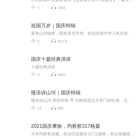
7
2303
祖国万岁｜国庆特辑
家有山河锦绣，国有岁月芳华。热烈庆祝中华人民共和国成立73周年！
6
82.1万
国庆十篇经典演讲
十篇经典演讲
8
8361
慢语诉山河｜国庆特辑
慢语诉山河·国庆特辑 序 当秋风掠过天安门的红墙，当桂香漫过万里长江的碧波，我总愿慢下脚步，以声为笔，轻轻描摹这山河的模样。 不必追赶喧嚣的潮，也无需堆砌华丽的词——这一辑里，每一段朗诵都是心底的低语：是对着塞北草原的星子说“国泰”，是向着...
13
808
2021国庆摩旅，丙察察317格聂
今年丙察察进藏，然后经昌都走317过德格，然后格聂南线，最后沙溪古镇收尾。