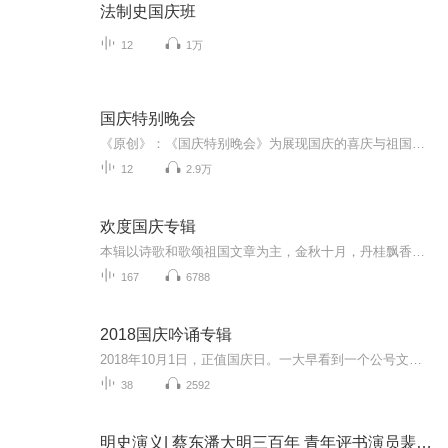
法制史国庆班
12
1万
国庆特别晚会
《原创》：《国庆特别晚会》为展现国庆的喜庆与祖国的深情我将以具体的场景切入从清晨升旗的庄严到街头巷尾的欢庆到历史与当下的交融，用优美的笔触传递对祖国的热爱与自豪！用诗歌和情感美文形式，歌颂祖国的繁荣富强，祝人民幸福安康！
12
2.9万
欢度国庆专辑
本辑以诗歌和歌颂祖国文章为主，金秋十月，丹桂飘香，在这个充满丰收喜悦的季节里，我们满怀激动和自豪，迎来了中华人民共和国76周年华诞。这不仅是一个庄重的纪念日，更是全体中华儿女共同欢庆的盛大的节日，承载着深厚的民族情感和历史意义.
167
6788
2018国庆吟诵专辑
2018年10月1日，正值国庆日。一大早看到一个公号文章，正是文天祥的《己卯十月一日至燕越五日罹狴犴有感而赋》。当然，彼十一非当今的十一。不过数字的巧合还是让人感触，今天拿来读一读，体味一番历史英杰的民族情怀，恰也当时。 根据诗题来看，这组诗是写于十月一日至十月五日之间，是文天祥被俘之后所作，这些诗作不仅有凛凛正气，更也能看的到他百端交集的复杂情感。另一首于右任先生的《望大陆》，微信公号有称《望乡》，一句“山之上国之殇”荡气回肠，一并兴起拿来读了一读。仓促间多有瑕疵...
38
2592
明史演义| 蔡东潘大明三百年 青年评书演员裴冠红