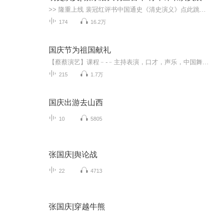
>> 隆重上线 裴冠红评书中国通史《清史演义》点此跳转收听 <<《明史演义》（即《明史通俗演义》）为《历代通俗演义》之一。本专辑共有一百回174集，将《明史通俗演义》口语化，以评书的形式演播。【内容介绍】自平民皇帝朱元璋开国，终至明思宗殉国，经历2...
174
16.2万
国庆节为祖国献礼
【蔡蔡演艺】课程﹣-﹣主持表演，口才，声乐，中国舞，民族舞。独特的小舞台，专业的录音棚，每一位同学都能成为优秀的小明星。独特的教学模式，轻松上课，快乐学习！知名主持人，舞蹈家，高级教师任职授课！江南总校：河沟街42号三楼 18545856430江北分校...
215
1.7万
国庆出游去山西
10
5805
张国庆|舆论战
22
4713
张国庆|穿越牛熊