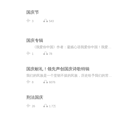
国庆节
3
543
国庆专辑
《我爱你中国》作者：凝嫣心语我爱你中国！我爱你春天蓬勃的秧苗；我爱你秋日金黄的硕果。我爱你中国！我爱你青松气质，我爱你红梅品格！我爱你家乡的甜蔗好像乳汁滋润着我的心窝。我爱你中国，我要把最美的歌儿献给你，我的母亲我的祖国。我爱你中国，我爱...
1
78
国庆献礼！领先声创国庆诗歌特辑
我们的民族是一个坚韧不拔的民族，历史给予我们的苦难都变成了闪着金光的勋章！我们的国家是一个龙腾虎跃的国家，那条巨龙正以不可阻挡之势崛起于神奇的东方！------------------------------------------------值此祖国70周年华诞之际，领先声创以诗歌向祖国献礼！用我们的声音、用我们的热血、用我们的灵魂诵读经典爱国篇章，歌颂我们的祖国！永远繁荣富强！
8
6076
刑法国庆
26
1.7万