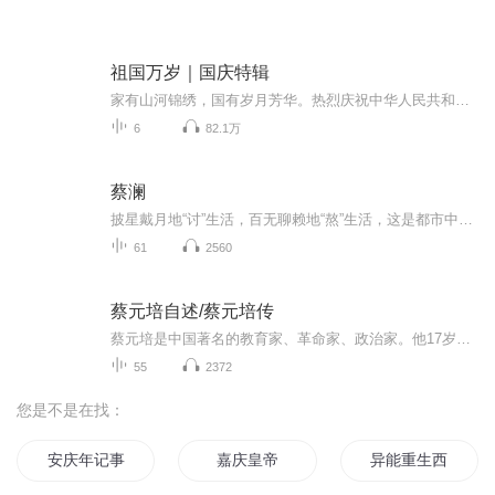
祖国万岁｜国庆特辑
家有山河锦绣，国有岁月芳华。热烈庆祝中华人民共和国成立73周年！
6
82.1万
蔡澜
披星戴月地“讨”生活，百无聊赖地“熬”生活，这是都市中很多人的真实写照。在这个崇尚财富和成功的世界，很少会有人会拿“快乐”作为择业的标准。但却有这么一个人，不仅一生爱玩，更是将每一件“好玩”的事都发挥到极致，将“享受人生”做成了正业。他...
61
2560
蔡元培自述/蔡元培传
蔡元培是中国著名的教育家、革命家、政治家。他17岁中秀才，22岁中举人，24岁中进士，27岁成为翰林院编修。是具有翰林身份、在清末主动投身反清革命活动的著名人物之一，他也是中华民国首任教育总长，曾出任北京大学校长，把北大这所当时军阀盘踞下的衙门...
55
2372
您是不是在找：
安庆年记事
嘉庆皇帝
异能重生西门庆