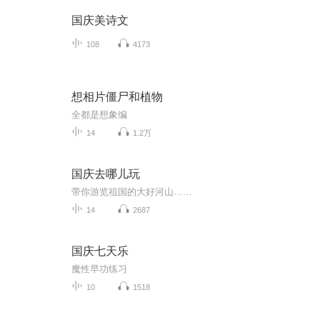
国庆美诗文
108
4173
想相片僵尸和植物
全都是想象编
14
1.2万
国庆去哪儿玩
带你游览祖国的大好河山……
14
2687
国庆七天乐
魔性早功练习
10
1518