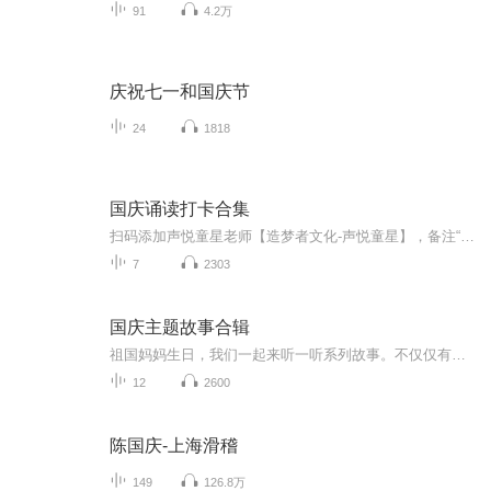
91
4.2万
庆祝七一和国庆节
24
1818
国庆诵读打卡合集
扫码添加声悦童星老师【造梦者文化-声悦童星】，备注“诵读打卡”报名，已添加好友的，直接发送“诵读打卡”报名，报名成功后进入社群。
7
2303
国庆主题故事合辑
祖国妈妈生日，我们一起来听一听系列故事。不仅仅有《我的祖国》，还有红军故事，也有关于战争的故事，让大家体会到和平年代的不易。
12
2600
陈国庆-上海滑稽
149
126.8万