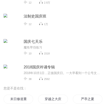
12
2.9万
法制史国庆班
12
1万
国庆七天乐
魔性早功练习
10
1518
2018国庆吟诵专辑
2018年10月1日，正值国庆日。一大早看到一个公号文章，正是文天祥的《己卯十月一日至燕越五日罹狴犴有感而赋》。当然，彼十一非当今的十一。不过数字的巧合还是让人感触，今天拿来读一读，体味一番历史英杰的民族情怀，恰也当时。 根据诗题来看，这组诗是写于十月一日至十月五日之间，是文天祥被俘之后所作，这些诗作不仅有凛凛正气，更也能看的到他百端交集的复杂情感。另一首于右任先生的《望大陆》，微信公号有称《望乡》，一句“山之上国之殇”荡气回肠，一并兴起拿来读了一读。仓促间多有瑕疵...
38
2592
您是不是在找：
末日修道重返2018
穿越之大庆帝国
严亭之夏