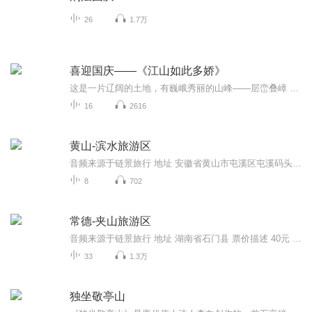
26
1.7万
喜迎国庆——《江山如此多娇》
这是一片辽阔的土地，有巍峨秀丽的山峰——层峦叠嶂 ；这是一片广袤的土地，有奔流不息的江河——百折不回 ；这是一片富饶的土地，有波涛澎湃的大海——深邃无垠； 这是一片神奇的土地，千年运河、万里长城 。江山如此多娇，文明如此灿烂！这是我的祖国，瞰祖国大好河山，品中华人文之美！
16
2616
黄山-滨水旅游区
音频来源于链景旅行 地址 安徽省黄山市屯溪区屯溪码头游客中心(世纪广场下行2000米) 票价描述 暂无 开放时间 全天 乘车信息 暂无
8
702
常德-夹山旅游区
音频来源于链景旅行 地址 湖南省石门县 票价描述 40元 开放时间 8：00—18：00 乘车信息 交通信息：常德汽车总站、常德汽车北站都有开往石门县的汽车，到石门之后可以乘坐直达景区的班车或者打摩的前往。
33
1.3万
独坐敬亭山