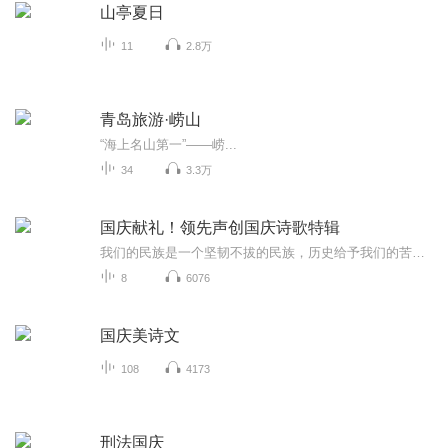
山亭夏日
11
2.8万
青岛旅游·崂山
“海上名山第一”——崂...
34
3.3万
国庆献礼！领先声创国庆诗歌特辑
我们的民族是一个坚韧不拔的民族，历史给予我们的苦难都变成了闪着金光的勋章！我们的国家是一个龙腾虎跃的国家，那条巨龙正以不可阻挡之势崛起于神奇的东方！------------------------------------------------值此祖国70周年华诞之际，领先声创以诗歌向祖国献礼！用我们的声音、用我们的热血、用我们的灵魂诵读经典爱国篇章，歌颂我们的祖国！永远繁荣富强！
8
6076
国庆美诗文
108
4173
刑法国庆