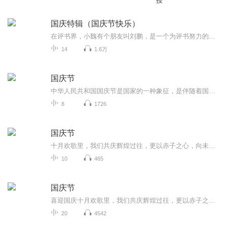
授
国庆特辑（国庆节快乐）
在评书界，小魏有个朋友叫刘鹏，是一个为评书努力的小伙子。在2021年国庆期间，他想弄个特辑，便烦劳我给他录个爱国题材的评书小段儿。这种事情，不是特殊情况，小魏一般不会拒绝，也就给其录了一个《鲁迅踢鬼》，等他传完，我再传到我的专辑里。另外，小...
14
1.6万
国庆节
中华人民共和国国庆节是国家的一种象征，是伴随着国家的出现而出现的。让我们用诗歌朗诵歌颂祖国的繁荣富强，国泰民安。
8
1726
国庆节
十月欢歌里，我们共庆辉煌过往，更以赤子之心，向未来书写滚烫的誓言——这盛世，值得我们以热爱相拥。
10
465
国庆节
喜迎国庆十月欢歌里，我们共庆辉煌过往，更以赤子之心，向未来书写滚烫的誓言——这盛世，值得我们以热爱相拥。
20
4542