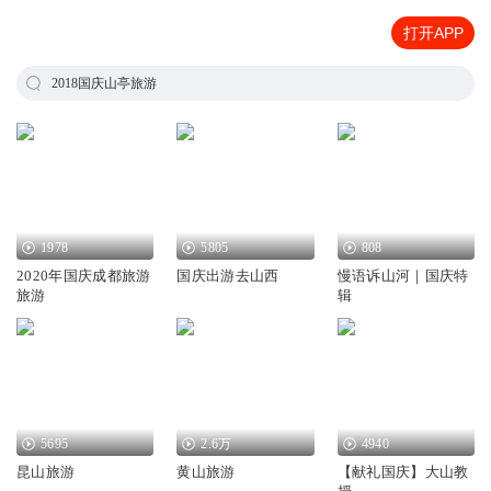
打开APP
2018国庆山亭旅游
1978
5805
808
2020年国庆成都旅游
国庆出游去山西
慢语诉山河｜国庆特
旅游
辑
5695
2.6万
4940
昆山旅游
黄山旅游
【献礼国庆】大山教