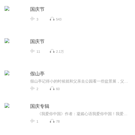
国庆节
3
543
国庆节
11
2.1万
假山亭
假山亭记得小的时候就和父亲去公园看一些盆景展，父亲买一些盆景材料回来自己搭建，我在一旁好奇地看着这些假山、松树和亭子，再铺上石子放点水，一个微缩的景观就展现出来了，至今那种场景画面还记忆犹新。这是一种人文情怀的诉求，天人合一思想的体现，...
2
60
国庆专辑
《我爱你中国》作者：凝嫣心语我爱你中国！我爱你春天蓬勃的秧苗；我爱你秋日金黄的硕果。我爱你中国！我爱你青松气质，我爱你红梅品格！我爱你家乡的甜蔗好像乳汁滋润着我的心窝。我爱你中国，我要把最美的歌儿献给你，我的母亲我的祖国。我爱你中国，我爱...
1
78