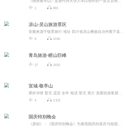
《独坐敬亭山》是唐代伟大诗人李白创作的一首五言绝句。此诗表面是写独游敬亭山的情趣，而其深含之意则是诗人生命历程中旷世的孤独感。诗人以奇特的想象力和巧妙的构思，赋予山水景物以生命，将敬亭山拟人化，写得十分生动。作者写的是自己的孤独，写的是...
1
801
凉山-灵山旅游景区
音频来源于链景旅行 地址 四川省凉山彝族自治州冕宁县城以东20公里的深山中 票价描述 30元/人 开放时间 早上8:30-下午16:30 乘车信息 景区位于四川省凉山州冕宁县城以东17公里。有成昆铁路和108国道经过，距省会成都458公里，离州府西昌80公里，在西昌长途...
6
4745
青岛旅游·崂山巨峰
27
2410
宣城-敬亭山
票价详情 暂无 适宜 全年 电话 暂无 简介 亲爱的游客朋友，相看两不厌，只有敬亭山，欢迎您来到敬亭山观光游览。敬亭山原名査山、昭亭山，后来在晋初的时候为了避晋文帝司马昭名讳而改名为敬亭山。敬亭山属于黄山支脉，共有大小山峰60座，最高峰翠云峰海拔...
4
2.6万
国庆特别晚会
《原创》：《国庆特别晚会》为展现国庆的喜庆与祖国的深情我将以具体的场景切入从清晨升旗的庄严到街头巷尾的欢庆到历史与当下的交融，用优美的笔触传递对祖国的热爱与自豪！用诗歌和情感美文形式，歌颂祖国的繁荣富强，祝人民幸福安康！