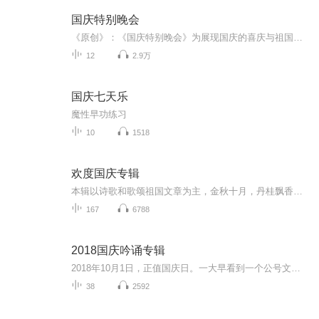
国庆特别晚会
《原创》：《国庆特别晚会》为展现国庆的喜庆与祖国的深情我将以具体的场景切入从清晨升旗的庄严到街头巷尾的欢庆到历史与当下的交融，用优美的笔触传递对祖国的热爱与自豪！用诗歌和情感美文形式，歌颂祖国的繁荣富强，祝人民幸福安康！
12
2.9万
国庆七天乐
魔性早功练习
10
1518
欢度国庆专辑
本辑以诗歌和歌颂祖国文章为主，金秋十月，丹桂飘香，在这个充满丰收喜悦的季节里，我们满怀激动和自豪，迎来了中华人民共和国76周年华诞。这不仅是一个庄重的纪念日，更是全体中华儿女共同欢庆的盛大的节日，承载着深厚的民族情感和历史意义.
167
6788
2018国庆吟诵专辑
2018年10月1日，正值国庆日。一大早看到一个公号文章，正是文天祥的《己卯十月一日至燕越五日罹狴犴有感而赋》。当然，彼十一非当今的十一。不过数字的巧合还是让人感触，今天拿来读一读，体味一番历史英杰的民族情怀，恰也当时。 根据诗题来看，这组诗是写于十月一日至十月五日之间，是文天祥被俘之后所作，这些诗作不仅有凛凛正气，更也能看的到他百端交集的复杂情感。另一首于右任先生的《望大陆》，微信公号有称《望乡》，一句“山之上国之殇”荡气回肠，一并兴起拿来读了一读。仓促间多有瑕疵...
38
2592