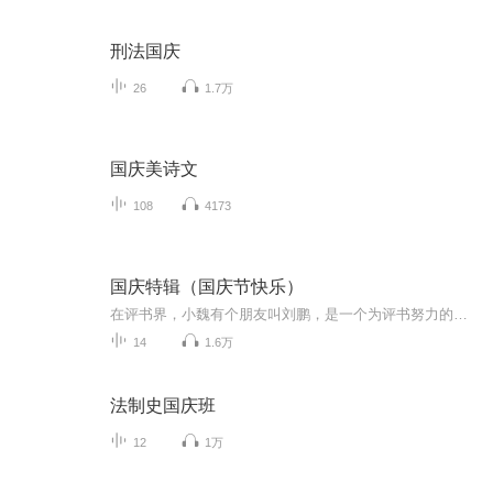
刑法国庆
26
1.7万
国庆美诗文
108
4173
国庆特辑（国庆节快乐）
在评书界，小魏有个朋友叫刘鹏，是一个为评书努力的小伙子。在2021年国庆期间，他想弄个特辑，便烦劳我给他录个爱国题材的评书小段儿。这种事情，不是特殊情况，小魏一般不会拒绝，也就给其录了一个《鲁迅踢鬼》，等他传完，我再传到我的专辑里。另外，小...
14
1.6万
法制史国庆班
12
1万