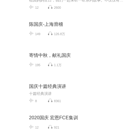
祖国妈妈生日，我们一起来听一听系列故事。不仅仅有《我的祖国》，还有红军故事，也有关于战争的故事，让大家体会到和平年代的不易。
12
2600
陈国庆-上海滑稽
149
126.8万
寄情中秋，献礼国庆
195
1.1万
国庆十篇经典演讲
十篇经典演讲
8
8361
2020国庆 宏恩FCE集训
12
921