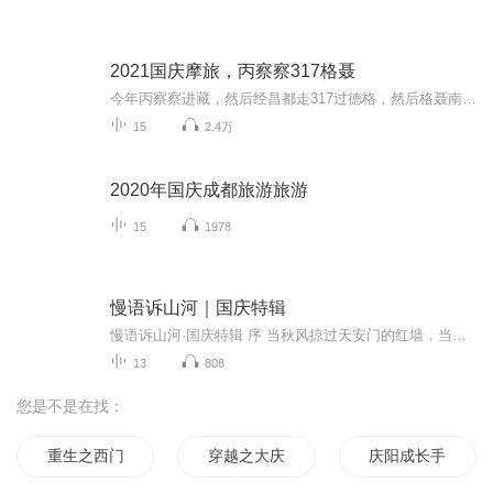
2021国庆摩旅，丙察察317格聂
今年丙察察进藏，然后经昌都走317过德格，然后格聂南线，最后沙溪古镇收尾。
15
2.4万
2020年国庆成都旅游旅游
15
1978
慢语诉山河｜国庆特辑
慢语诉山河·国庆特辑 序 当秋风掠过天安门的红墙，当桂香漫过万里长江的碧波，我总愿慢下脚步，以声为笔，轻轻描摹这山河的模样。 不必追赶喧嚣的潮，也无需堆砌华丽的词——这一辑里，每一段朗诵都是心底的低语：是对着塞北草原的星子说“国泰”，是向着...
13
808
您是不是在找：
重生之西门庆
穿越之大庆帝国
庆阳成长手札