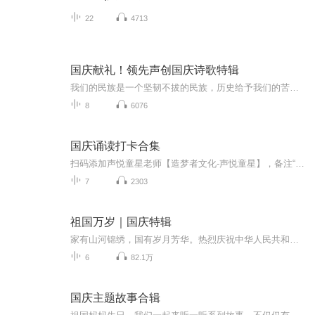
22
4713
国庆献礼！领先声创国庆诗歌特辑
我们的民族是一个坚韧不拔的民族，历史给予我们的苦难都变成了闪着金光的勋章！我们的国家是一个龙腾虎跃的国家，那条巨龙正以不可阻挡之势崛起于神奇的东方！------------------------------------------------值此祖国70周年华诞之际，领先声创以诗歌向祖国献礼！用我们的声音、用我们的热血、用我们的灵魂诵读经典爱国篇章，歌颂我们的祖国！永远繁荣富强！
8
6076
国庆诵读打卡合集
扫码添加声悦童星老师【造梦者文化-声悦童星】，备注“诵读打卡”报名，已添加好友的，直接发送“诵读打卡”报名，报名成功后进入社群。
7
2303
祖国万岁｜国庆特辑
家有山河锦绣，国有岁月芳华。热烈庆祝中华人民共和国成立73周年！
6
82.1万
国庆主题故事合辑