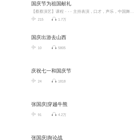
国庆节为祖国献礼
【蔡蔡演艺】课程﹣-﹣主持表演，口才，声乐，中国舞，民族舞。独特的小舞台，专业的录音棚，每一位同学都能成为优秀的小明星。独特的教学模式，轻松上课，快乐学习！知名主持人，舞蹈家，高级教师任职授课！江南总校：河沟街42号三楼 18545856430江北分校...
215
1.7万
国庆出游去山西
10
5805
庆祝七一和国庆节
24
1818
张国庆|穿越牛熊
91
4.2万
张国庆|舆论战