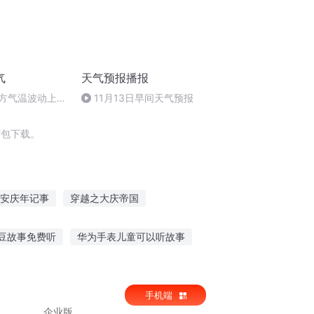
气
天气预报播报
0北方气温波动上
11月13日早间天气预报
号暂停
打包下载。
安庆年记事
穿越之大庆帝国
叫王启年
重庆儿女
异能重生西门庆
豆故事免费听
华为手表儿童可以听故事
的小人听故事
十万车主故事在线听
手机端
企业版