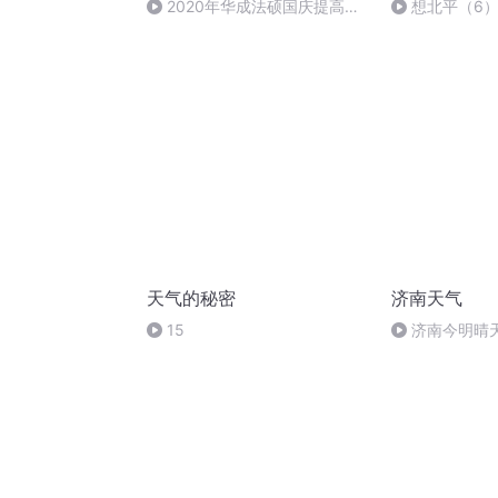
2020年华成法硕国庆提高班
想北平（6
刑法陈 (26)
天气的秘密
济南天气
15
济南今明晴