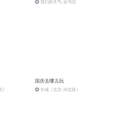
我们的天气-全书完
国庆去哪儿玩
机》
长城（北京-河北段）