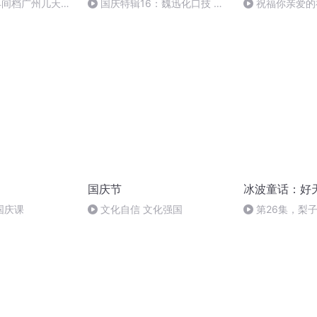
1早间档广州几天降
国庆特辑16：魏迅化口技 二
祝福你亲爱的
意加衣
胡 东方红+一般唱法和原生态
国庆节
冰波童话：好
国庆课
文化自信 文化强国
第26集，梨