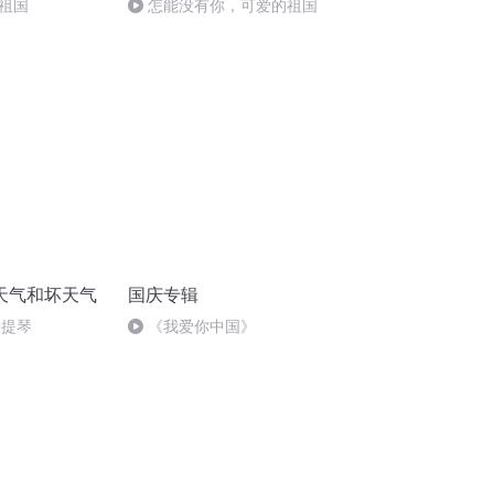
祖国
怎能没有你，可爱的祖国
天气和坏天气
国庆专辑
子提琴
《我爱你中国》