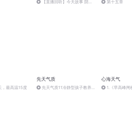
）
【直播回听】今天故事 阴阳
第十五章
饭盒
先天气质
心海天气
天，最高温15度
先天气质11冷静型孩子教养关
1.《早高峰闸
键词