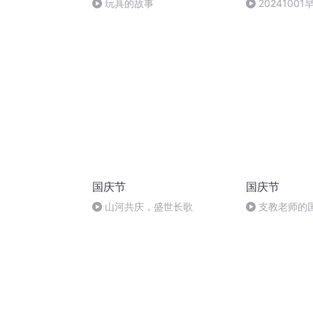
玩具的故事
2024100
温明显清晨注
国庆节
国庆节
山河共庆，盛世长歌
支教老师的