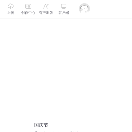
上传
创作中心
有声出版
客户端
国庆节