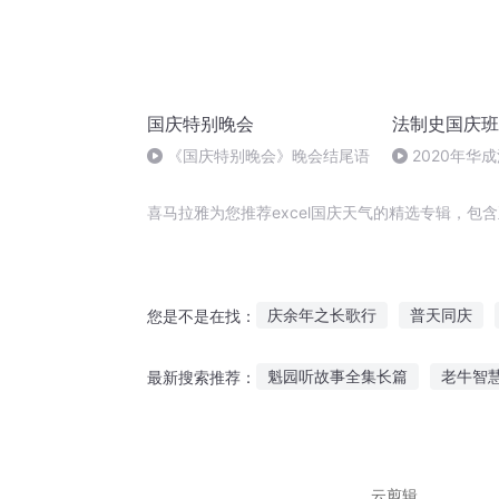
国庆特别晚会
法制史国庆班
《国庆特别晚会》晚会结尾语
2020年华
法制史马志冰 (1
喜马拉雅为您推荐excel国庆天气的精选专辑，
庆余年之长歌行
普天同庆
您是不是在找：
重生西门庆
庆之的野望
魁园听故事全集长篇
老牛智
最新搜索推荐：
嘉庆皇帝
重生之西门庆
搜罗短片故事在线听
深渊出
海棠树下 故事在线听
婴儿可
云剪辑