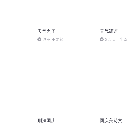
天气之子
天气谚语
终章 不要紧
32. 天上
刑法国庆
国庆美诗文