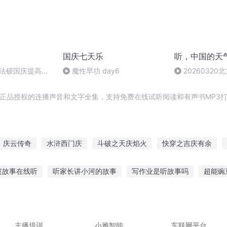
国庆七天乐
听，中国的天
成法硕国庆提高班
魔性早功 day6
2026032
2)
升、南方阴雨27
包含正品授权的连播声音和文字全集，支持免费在线试听阅读和有声书MP3
庆云传奇
水浒西门庆
斗破之天庆焰火
快穿之吉庆有余
庆元纪年
大官人西门庆
一人有庆
大庆皇太子
庆余年之我
慧故事在线听
听家长讲小河的故事
写作业是听故事吗
超能豌
庆阳成长手札
格故事在线听
10岁男娃听的故事
这个冬天故事在线听
借东西
以听的小故事
胎儿为啥听故事不动啊
主播培训
小雅智能
车联网平台