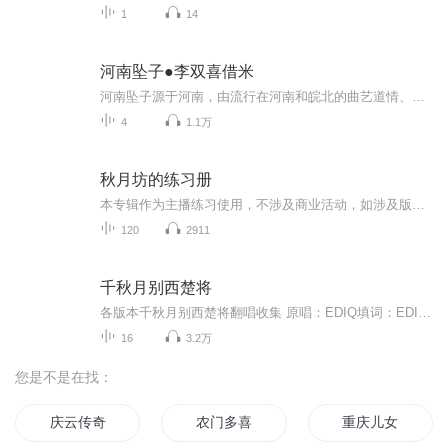
1
14
河南坠子●李双喜借米
河南坠子源于河南，由流行在河南和皖北的曲艺道情、莺歌柳、三弦书等结合形成的传统曲艺形式。约有一百多年历史。流行于河南、山东、安徽、天津、北京等地。因主要伴奏乐器为“坠子弦”（今称坠胡），且用河南语音演唱，故称之为河南坠子。演唱者一人，左手打檀木或枣木简板，边打边唱。也有两人对唱的，一人打简板，一人打单钹或书鼓。还有少 数是自拉自唱的。唱词基本为七字句。伴奏者拉坠琴，有的并踩打脚梆子。初期大 多演唱短篇，也有部分演员演唱长篇。现代题材曲目都是短篇。
4
1.1万
秋月坊的练习册
本专辑作为主播练习使用，不涉及商业活动，如涉及版权问题，请及时联系主播
120
2911
千秋月别西楚将
各版本千秋月别西楚将翻唱收集 原唱：EDIQ填词：EDIQ，丢丢谱曲：EDIQ...
16
3.2万
您是不是在找：
庆云传奇
农门多喜
重庆儿女