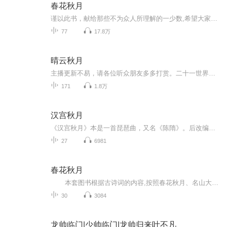
春花秋月
谨以此书，献给那些不为众人所理解的一少数,希望大家能够了解他们生命中的欢乐与辛酸，灵魂深处的黑暗和光明。 【题记】 我们不是神，所以我们无法选择自己的出生。 我们不是神，但我们可以选择如何活着，以及如何死去。 【阅读指南——请咬文嚼字确认以下事项后，再翻阅正文】 一、以下人群禁止阅读 1．18岁以下未成年； 2．有任何程度抑郁症、忧郁症患者； 3．以各类电影和现实中的杀人狂为偶像以及以成为杀手为梦想者； 4．抱着理想主义人生观者； 5．有暴力倾向者。 二、以下人群谨慎阅读 1．处于生存和情绪低谷者； 2．正在极度爱一个人，或恨一个人者； 3．心智不健全者，请在监护人或医师指导下阅读。 三．本书不是之处 1．本书不是一本善良的书； 2．本书不是一本快乐的书； 3．本书不是一本色情的书； 4．本书不是一本血腥的书； 5．本书不是一本暴力的书； 6. 本书不是一本恐怖的书； 7．本书不是一本正常的书。
77
17.8万
晴云秋月
主播更新不易，请各位听众朋友多多打赏。二十一世界的夏晴穿越到了大唐王朝，本想着安心过着逗逗猫、溜溜狗的日子，一次偶然让她碰到了宇文靖。“告诉他，如果他在不出现在我的面前，以后也别出现了。”宇文靖笑了笑，他可以放弃一切，但就是不能放弃那个他今生唯一爱的女人——夏晴！
171
1.8万
汉宫秋月
《汉宫秋月》本是一首琵琶曲，又名《陈隋》。后改编为二胡曲和古筝曲。《汉宫秋月》现流传的演奏形式有二胡曲、琵琶曲、筝曲、江南丝竹等。 《汉宫秋月》虽列十大古曲之一，但乐曲的历史并不长。乐曲要表达的主题不是很具体。不少相关文章对此曲解题时都模糊地称，此曲旨在表现古代受压迫宫女幽怨悲愁的情绪。有的文章称，此曲细致地刻画了宫女面对秋夜明月，内心无限惆怅，流露出对爱情的强烈渴望。 二胡《汉宫秋月》：由崇明派同名琵琶曲第一段移植到广东小曲，粤胡演奏，又名为《三潭印月》。１９２９年左右，刘天华记录了唱片粤胡曲《汉宫秋月》谱，改由二胡演奏(只以一把位演奏)。 蒋风之整理并演奏的《汉宫秋月》，作了很大删节以避免冗长而影响演奏效果。其速度缓慢，弓法细腻多变，旋律中经常出现短促的休止和顿音，乐声时断时续，加之二胡柔和的音色，小三度绰注的运用，以及特性变徵音的多次出现，表现了宫女哀怨悲愁的情绪，极富感染力。 江南丝竹《汉宫秋月》：采用的原为“乙字调”（Ａ宫），由孙裕德传谱。原来沈其昌《瀛州古调》（１９１６年编）丝竹文曲合奏用“正宫调（Ｇ宫）。琵琶仍用乙字调弦法，降低大二度定弦，抒情委婉，抒发了古代宫女细腻深远的哀怨苦闷之情。中段运用了配器之长，各声部互相发挥，相得益彰，给人以追求与向往。最后所有乐器均以整段慢板演奏，表现出中天皓月渐渐西沉，大地归于寂静的情景。 琵琶曲《汉宫秋月》以歌舞形象写后宫寂寥，更显清怨抑郁，有不同传谱。目前一般是据无锡吴畹卿（１８４７－１９２６）所传，但刘德海加上了许多音色变化及意向铺衍的指法，一吟三叹，情景兼备，很有感染力。 古筝曲《汉宫秋月》：此曲为五声宫调式，为山东筝曲。此曲为回旋奏鸣曲式，一唱三叹，哀婉凄绝，激发听者无尽遐思。曲始引子音调由高到低，仿如女子幽怨中一声无可奈何的长叹，使人的视野中凸显出一幅清冷宫中，残阳斜照里，长门幽影独自徘徊的情境。紧接着，拉出曲子的主部，旋律中经常出现短促的休止和顿音，如女子在忧郁徘徊中忽然地想到了什么，骤然屏息凝思，及愁绪涌溢心头，不自禁涕泪俱下倾诉身世的悲凉与生命的寂寞。短暂的休止引发了听者对其生命的思索，给人以心灵的震撼，勾起了对其悲凉身世的同情与对封建强权下压制人命运的统治的憎恨。继而副部则展示了一种寂寥清冷的生命意境，细聆听时，可清晰感受到宫女在悲痛欲绝、倾尽苦衷后面对镜中靓丽面影，一点朱唇，万缕青丝，却无人欣赏时静静的哀思和怨愤。此后，回旋曲式的主部多次再现，副部也紧跟其后。主副交叉辉映，如泣如诉，哀绝断肠，将曲折心绪表现的淋漓尽致。曲末，变化后的副部主体，音调渐低，旋律更加缓慢，展现了一种夕阳西沉，宫门危耸，风平浪静，万籁俱寂的情境。最后一声低音长叹，暗寓秋月清冷，梧桐潇潇，寒星寥寥之时，宫女说也说罢，怨也怨罢，哭也哭罢，细想无能为力，便转竹阁，入深闺，继续承受这种生命的遭遇。
27
6981
春花秋月
本套图书根据古诗词的内容,按照春花秋月、名山大川、花鸟虫鱼、诗意寄情四个主题分为四册，每册精选30首经典传诵、朗朗上口的古诗词，配以精美、古香古色的插图，让孩子在阅读中感受生活的诗意，体会中国古诗词的美。
30
3084
龙帅临门|少帅临门|龙帅归来叶不凡