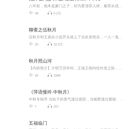
八年前，他本是豪门之子，却为爱顶罪入狱，戴罪从戎。 八年后，他荣耀归来，却遭到未婚妻肆意侮辱，甚至退婚！ 一怒之下，他转身求婚未婚妻闺蜜，冷漠道：“我本龙帅，绝世无双！”如想快速阅读小说文字版全集请在威\新搜一搜中搜索公、众、号【书班】，关注并回复数字：【569】，便可快速阅读文字全版。（注意：需要关注公、众、号，在公众号中回复才有效）北疆战区，阅兵场！数十万荷枪实弹的迷彩服士兵，排成五十个整齐方队，气势如虹，威镇青天。此等阵势，俨然国战！阅兵台最高点。一青年男子双手负背，军...
48
5.2万
聊斋之伍秋月
伍秋月和王鼎在小说开头就上了合欢床然后，一人一鬼共同与荆天棘地的黑社会拼搏。王鼎通过伍秋月进入冥世，两次杀掉冥役。《 伍秋月》里,冥世确实成了现实另一种表现形式。冥役索贿枉法,猥亵女囚,乃现实社会黑暗吏治的倒影。王鼎杀冥役,是百姓对黑暗吏治深恶痛绝的浪漫性惩戒。
20
32.5万
秋月照山河
【内容简介】大明万历年间，正值王朝内忧外患之际，已经和平了三百年的武林，因为一桩不大不小的案子而又陷入危机之中，剑神之弟的尸体，又牵扯出一桩多年前的往事……数个看似不相关的奇案，却隐藏着一场覆灭武林的阴谋，三百年的怪物即将带着仇恨苏醒，...
93
3388
《萍语慢吟·中秋月》
中秋专辑序 当桂子的香气漫过巷陌，当银辉漫过窗棂、轻覆案头书卷，我们便知，那轮牵动了千年心绪的中秋月，又将悬于夜幕之上。中秋从不是单纯的时序标记，它是“每逢佳节倍思亲”的绵长惦念，是圆桌旁灯火可亲的团圆暖意，是跨越山海仍能共赏的那片澄澈月...
7
257
五福临门