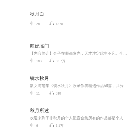
秋月白
28
1370
辣妃临门
【内容简介】金子在哪都发光，天才注定此生不凡。全能雇佣兵穿越成软弱无能的废物小女子？从云端跌入泥泞的莫轻云呵呵冷笑。草包？我坑得你哭爹喊娘。废柴？我灵器丹三修，揍得你不认得自己是谁。小双福说：你们不要嘲讽我主人，会被天打雷劈的哦！某男说...
183
33.7万
镜水秋月
散文随笔集《镜水秋月》收录作者精选作品58篇，共分三辑：“文史沉吟”“流光碎影”“行旅拾英”。“文史沉吟”感悟人生百味，探索人性本真；“流光碎影”记录亲情、友情，描绘生活情趣；“行旅拾英”赞美山川名胜，讴歌时代春天。作品从不同角度展示出当...
11
318
秋月所述
欢迎来到子非秋月的个人配音合集所有的作品都是个人制作希望你能喜欢。“我的月亮永悬不落”
6
1.1万