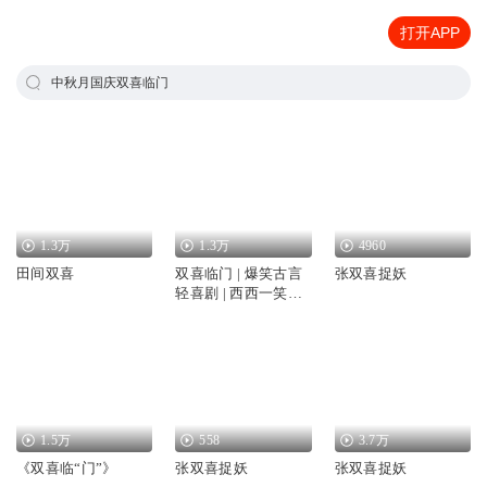
打开APP
中秋月国庆双喜临门
1.3万
1.3万
4960
田间双喜
双喜临门 | 爆笑古言
张双喜捉妖
轻喜剧 | 西西一笑演
播
1.5万
558
3.7万
《双喜临“门”》
张双喜捉妖
张双喜捉妖