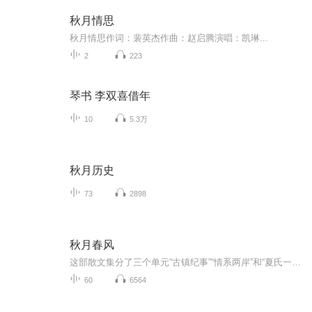
秋月情思
秋月情思作词：裴英杰作曲：赵启腾演唱：凯琳...
2
223
琴书 李双喜借年
10
5.3万
秋月历史
73
2898
秋月春风
这部散文集分了三个单元“古镇纪事”“情系两岸”和“夏氏一门”。在这些文字中，有着对古镇濮院人、事、物的历史追溯和现实记录。在《西施绕不过濮院》一文中写到的那样“……该剧力争还原二千五百多年前场景:越国美女西施与郑旦在国破家亡之时，忍辱负重...
60
6564