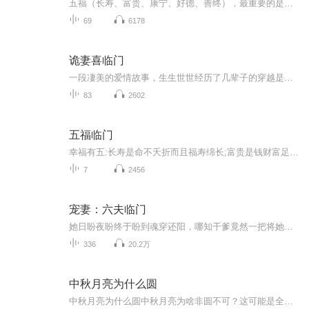
五福（长寿、富贵、康宁、好德、善终），最重要的是好德，因为德是福的原因和根本，福是德的结果和表现，以此敦厚纯洁的【好德】，随时布施行善，广积阴德，才可培植其它四福使之不断增长。五福合起来才能构成幸福美满的人生。
69
6178
诡妻喜临门
一段凄美的爱情故事，生生世世经历了几辈子的穿越是报恩，是寻仇？
83
2602
五福临门
幸福有五:长寿是命不夭折而且福寿绵长;富贵是钱财富足而且地位尊贵;康宁是身体健康而且心灵安宁;好德是生性仁善而且宽厚宁静;善终是临命终时，没有遭到横祸。五福合起来才能构成幸福美满的人生！
7
2456
宠妻：六夫临门
她日盼夜盼终于盼到魂穿还阳，哪知干爹竟然一把将她推下女尊国，拜托，她不想要那么多相公！“什么？想要相公，没问题，干爹这就和月老商量给你多系几条红线！”凤凰朝日，女权至上，男多女少，颠龙倒凤？“什么？要她娶夫？”晕！谁说娶到夫郎就能堂而皇之做米虫？她不但要打的响算盘，斗的过女皇，做的稳官位，看的住围墙，还要生的出女儿，一碗水端平……。入夜，林府，家和百业兴五大后院，均未熄灯。“兰儿，今晚你真睡书房吗？”一身锦兰的男子似笑非笑的看着头快要扎进账本里的女子。女子头未抬，郑重的点了点...
336
20.2万
中秋月亮为什么圆
中秋月亮为什么圆中秋月亮为啥非圆不可？这可能是全网最硬核的养生解释 当你在朋友圈刷到第38个月饼摄影大赛时，有没有突然愣住：为啥老祖宗偏挑这个圆得像个中药丸子的月亮过节？今天咱们用中医思维+现代科学来个灵魂对谈，保准比啃五仁月饼还上头。 ...