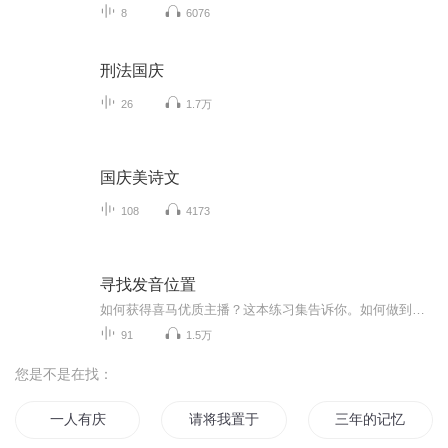
8
6076
刑法国庆
26
1.7万
国庆美诗文
108
4173
寻找发音位置
如何获得喜马优质主播？这本练习集告诉你。如何做到进入喜马第二个月轻松获得优质主播。练习册都是攀登训练留痕，高高低低前前后后都是在寻找。何处安放我们的气息？提打挺松了吗？普通话发音标准吗？拨开迷雾，执着前行。。。。
91
1.5万
您是不是在找：
一人有庆
请将我置于你心里
三年的记忆重置