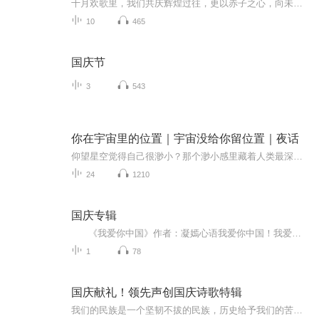
十月欢歌里，我们共庆辉煌过往，更以赤子之心，向未来书写滚烫的誓言——这盛世，值得我们以热爱相拥。
10
465
国庆节
3
543
你在宇宙里的位置｜宇宙没给你留位置｜夜话
仰望星空觉得自己很渺小？那个渺小感里藏着人类最深的自恋——默认宇宙在看你。它没有。从地心说到费米悖论，从第六次大灭绝到承认渺小之后还选择活着。24集拆自恋、暴力、沉默，和幻灭之后还在跳的心脏。宇宙没给你留位置。没留位置，不是不让你待。
24
1210
国庆专辑
《我爱你中国》作者：凝嫣心语我爱你中国！我爱你春天蓬勃的秧苗；我爱你秋日金黄的硕果。我爱你中国！我爱你青松气质，我爱你红梅品格！我爱你家乡的甜蔗好像乳汁滋润着我的心窝。我爱你中国，我要把最美的歌儿献给你，我的母亲我的祖国。我爱你中国，我爱...
1
78
国庆献礼！领先声创国庆诗歌特辑
我们的民族是一个坚韧不拔的民族，历史给予我们的苦难都变成了闪着金光的勋章！我们的国家是一个龙腾虎跃的国家，那条巨龙正以不可阻挡之势崛起于神奇的东方！------------------------------------------------值此祖国70周年华诞之际，领先声创以诗歌向祖国献礼！用我们的声音、用我们的热血、用我们的灵魂诵读经典爱国篇章，歌颂我们的祖国！永远繁荣富强！