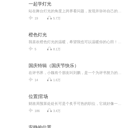
一起学灯光
站在舞台灯光的角度上跨界看问题，发现并弥补自己的差距。关注微信订阅号“一起学灯光”，收听LS的有声读物。
19
5.7万
橙色灯光
我喜欢橙色灯光的温暖，希望我也可以温暖你的心田！出品：士兵小站音乐台/主编/美工/文案/剪辑：子恒/监制：浩然/外宣：向南/播音：绵延/听友互动群：277072910/电台招聘群：277072003/只有你想不到的，没有你听不到的，士兵小站，你我的心灵驿站。
5
8.1万
国庆特辑（国庆节快乐）
在评书界，小魏有个朋友叫刘鹏，是一个为评书努力的小伙子。在2021年国庆期间，他想弄个特辑，便烦劳我给他录个爱国题材的评书小段儿。这种事情，不是特殊情况，小魏一般不会拒绝，也就给其录了一个《鲁迅踢鬼》，等他传完，我再传到我的专辑里。另外，小...
14
1.6万
位置|官场
财政局预算处处长可是个炙手可热的职位，它就好像一个漩涡的中心，围绕它，形形色色的人狂卷其中，然而，过了那道小小的入口，就是无边的黑洞。沈天涯无疑是新时期好官的代表，他实干、廉洁、变通、沉稳，他有一切在机关中待下去的优秀特质，成为处长，自...
186
3.4万
安静的位置