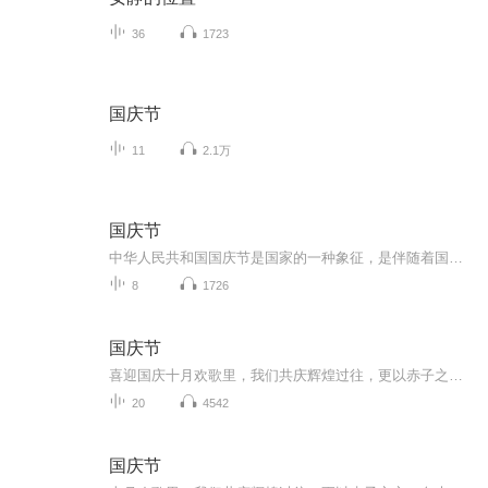
36
1723
国庆节
11
2.1万
国庆节
中华人民共和国国庆节是国家的一种象征，是伴随着国家的出现而出现的。让我们用诗歌朗诵歌颂祖国的繁荣富强，国泰民安。
8
1726
国庆节
喜迎国庆十月欢歌里，我们共庆辉煌过往，更以赤子之心，向未来书写滚烫的誓言——这盛世，值得我们以热爱相拥。
20
4542
国庆节