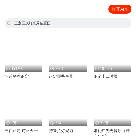
打开APP
正定国庆灯光秀位置图
453.9万
3301
102.5万
习近平在正定
正定哪些事儿
正定十二时辰
1万
614
2.1万
自在正定 诗画五一
特斯拉灯光秀
婚礼灯光秀音乐（精