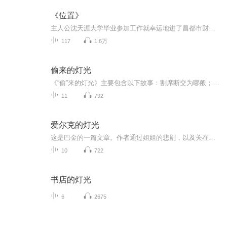
《位置》
主人公沈天涯大学毕业参加工作就幸运地进了昌都市财政局，从科员一步步做到副处级，再做到预算处副处长，当正处级副处长做了几年后，终于盼来了非常难得的做预算处长的大好机会……
117
1.6万
偷来的灯光
《“偷”来的灯光》主要包含以下故事：割席断交为哪般；勇者敢于迈出第一步；范仲淹封金不纳；天下无双，孝子黄香；“偷”来的灯光；水滴石穿，坚持的力量；晏子机智应楚王；正直清廉的父与子；王徽之欲替弟折寿；晏婴巧改坏风气；祁黄羊大公无私。每一个...
11
792
爱尔克的灯光
这是巴金的一篇文章。作者通过姐姐的悲剧，以及关在家这个小圈子里而发生的许多悲剧，揭示了封建家庭对年轻心灵的囚禁和摧残。
10
722
书店的灯光
6
2675