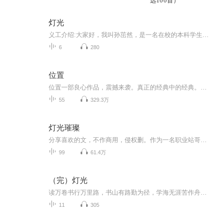
选100首）
灯光
义工介绍:大家好，我叫孙茁然，是一名在校的本科学生。我热心于公益事业，喜欢帮助他人的感觉，希望能够通过朗读让更多的人领略经典文学作品的美。音频类别:m4a录制计划:全文约两万八千字，预计每天阅读5500字，约四十分钟。开篇介绍:安东·巴甫洛维奇·契...
6
280
位置
位置一部良心作品，震撼来袭。真正的经典中的经典。也希望你多多点赞，您的每次点赞就是我们的动力。更欢迎您的踊跃评论和建议，喜欢就请多多分享，分享到朋友圈哦。。欢迎踊跃点评评论，多多点赞啊。感谢您的支持和厚爱。一部良心作品，震撼来袭。真正的...
55
329.3万
灯光璀璨
分享喜欢的文，不作商用，侵权删。作为一名职业站哥，闪哥莫得感情。舞台上再光鲜亮丽的爱豆，于他而言，都不过是圈钱的工具。直到他遇见了那个小屁孩儿。扯淡向童话文，勿带入现实，勿深究，么么哒
99
61.4万
（完）灯光
读万卷书行万里路，书山有路勤为径，学海无涯苦作舟。让我们一起来《灯光》这本书里体会一下故事的不同和结局……
11
305