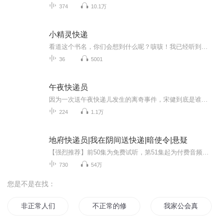
374
10.1万
小精灵快递
看道这个书名，你们会想到什么呢？咳咳！我已经听到议论声喽！“小精灵快递？小精灵快递会给人们送来什么新奇的东西吗？也不过是书信包裹吧……”在《小精灵快递》中，不仅有骑着银色精灵自行车的小精灵，还有……
36
5001
午夜快递员
因为一次送午夜快递儿发生的离奇事件，宋健到底是谁？大家都在隐瞒他什么？他和董橙有着什么样的前世今生，宋健能否找到真相？
224
1.1万
地府快递员|我在阴间送快递|暗使令|悬疑
【强烈推荐】前50集为免费试听，第51集起为付费音频。0.2元/集，会员免费收听；日更3集，不定时爆更，多多评论订阅可加更哦~明面儿上我是一名普普通通的快递员，开着满载包裹的电瓶车四处奔波，风里来雨里去。 而这私底下，我依旧做着一份快递员的工作，但...
730
54万
您是不是在找：
非正常人们的正常生活
不正常的修真路
我家公会真的正常