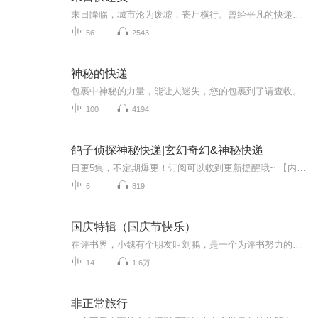
末日降临，城市沦为废墟，丧尸横行。曾经平凡的快递员意外卷入神秘组织的阴谋，肩负起拯救世界的重任。当真相浮出水面，他将如何抉择？是独自逃生，还是拯救人类？
56
2543
神秘的快递
包裹中神秘的力量，能让人迷失，您的包裹到了请查收。
100
4194
鸽子侦探神秘快递|玄幻奇幻&神秘快递
日更5集，不定期爆更！订阅可以收到更新提醒哦~ 【内容简介】 在鸽子联盟的旗帜下，一群无畏的鸽子侦探翱翔于都市天际，誓以羽翼捍卫正义。洛克、鼓鼓、翻翻、卷毛与霍迈，这些不仅仅是城市的守护者，更是解谜高手，直面伪装成风暴云的大雁纸头，携手猎鹰...
6
819
国庆特辑（国庆节快乐）
在评书界，小魏有个朋友叫刘鹏，是一个为评书努力的小伙子。在2021年国庆期间，他想弄个特辑，便烦劳我给他录个爱国题材的评书小段儿。这种事情，不是特殊情况，小魏一般不会拒绝，也就给其录了一个《鲁迅踢鬼》，等他传完，我再传到我的专辑里。另外，小...
14
1.6万
非正常旅行