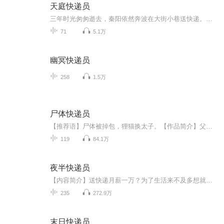
天庭快递员
三年时光匆匆逝去，秦阳依然奔波在大街小巷送快递。每次回到家中，换来的不是温暖与理解刻去，但是刘氏尖酸薄的数落，忍受他家里无力，只能干这种底层本活儿。而他的老婆，却没有站在他的布拉格，还跟着刘氏一起羞辱，嫌弃他收入微薄，甚至不能给那一次，...
71
5.1万
幽冥快递员
258
1.5万
尸体快递员
【推荐语】尸体被掉包，狸猫换太子。【作品简介】父亲拉尸体拉回了一个诡异女尸，将真正应该送回家的尸体弄丢了，犯了这一行的禁忌，最后自己发生了怪事，而我也被卷进了这场事件，不得不接替父亲，替完成他的使命。...
119
84.1万
夜半快递员
【内容简介】送快递月薪一万？为了生活来不及多想就签了协议，可是为什么收件的人……听了不该听的，见了不该见的，这条阴间快递员之路已经回不了头了，欲语还休的经理，缺肢断臂的行人......看阴间快递员如何在黄泉生死一线讨生活，闯出一条属于自己的快...
235
272.9万
末日快递员