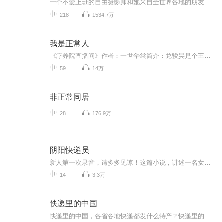
一个不爱上班的自由摄影师和她来自全世界各地的朋友们，想来聊一聊这些年“在路上”的搞笑事件、奇葩故事、悲惨经历以及对于旅行这件事一些不成熟的小看法。正如我从来就没有按计划旅行过，这档节目也是如此。如果你发现我们从南半球聊到了北半球，从搭车...
218
1534.7万
我是正常人
《疗养院直播间》作者：一世华裳简介：龙骏昊是个王爷，然后很不幸的他穿越到了现代然后再不幸的他穿越的这个人是个精神病患者然后……他赫然发现自己所在的是个叫“疗养所”的地方，而据他这几天的观察——周围与他...
59
14万
非正常同居
28
176.9万
阴阳快递员
新人第一次录音，请多多见谅！这篇小说，讲述一名女工过厌了枯燥乏味的工厂生活，机缘巧合之下成为一名阴阳快递快的故事，请大家慢慢的听……
14
3.3万
快递里的中国
快递里的中国，各省各地快递都发什么特产？快递里的中国，带你看大好河山，品丰富物产。孩子地理人文寓教于乐第一课。