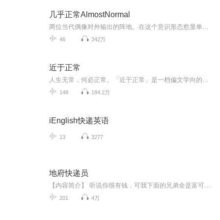
几乎正常AlmostNormal
两位当代偶像对外输出的阵地。在这个意识形态愈显单一的当下，我们想想聊聊“正常”的边界，探讨“少数”的合理，欢迎大家参与讨论。新浪微博@几乎正常AlmostNormal，不定期更新。联系邮箱：almostnormal@163.com/ 001almostnormal@gmail.com
46
342万
近于正常
人生无常，何必正常。「近于正常」是一档偏文学向的、泛文化播客。不定时更新，每期一个主题，和你分享近期触动我的文艺切片，可能是好书，影视剧，戏剧，展览。主播甜菜，视频号文学博主，野生话痨。节目也会不定期邀请读书博主的奇奇怪怪朋友们来做客，...
148
184.2万
iEnglish快递英语
13
3277
地府快递员
【内容简介】 听说你很有钱，可我下面的兄弟全是富可敌国。听说你很能打，可我背后站着的是一百零八将。听说你很有才，可我手里都是千年精华黑科技。 不要问我是谁，我是堂堂地府快递使者，龚浩。 【作者/主播】作者：大红袍cC主播：鑫明有声【购买须知...
201
4万