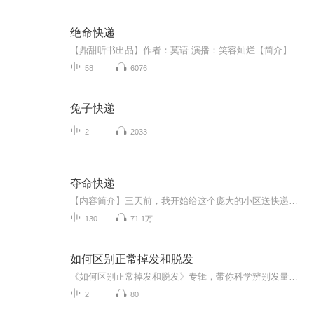
绝命快递
【鼎甜听书出品】作者：莫语 演播：笑容灿烂【简介】快递，这个词在二十一世纪里已经非常普遍了，我相信没有人会陌生，几乎每天都会遇到，但关于快递这个行业的背后的秘密心酸，你又了解多少了呢？
58
6076
兔子快递
2
2033
夺命快递
【内容简介】三天前，我开始给这个庞大的小区送快递。我清楚地记得，那天下午的夕阳很美，我想送了最后一个快递回去找房子。取件的是个风骚外漏的年轻姑娘，她拿了快递之后神经兮兮的说：“就知道这最后一个是我的。”“你怎么知道这最后一个是你的？”“...
130
71.1万
如何区别正常掉发和脱发
《如何区别正常掉发和脱发》专辑，带你科学辨别发量变化。11个音频，10个免费，1个付费，层层递进，帮你精准判断。免费音频系统讲解，付费音频深度剖析。别再傻傻分不清，一起守护你的“头顶江山”！
2
80