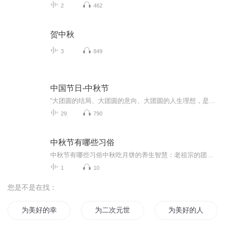
2
462
贺中秋
3
849
中国节日-中秋节
“大团圆的结局、大团圆的意向、大团圆的人生理想，是中国文化的情结……”正因为圆满的月亮，与人间情感生活有了这样密不可分的联系，我们的诗人才会发出“月是故乡明”的感慨。在一年的时序中，中秋节所在的是秋季中期，天气不冷不热，白昼与夜晚均等，...
29
790
中秋节有哪些习俗
中秋节有哪些习俗中秋吃月饼的养生智慧：老祖宗的团圆密码全藏在这张饼里 （开篇先抛个灵魂拷问）您有没有想过，为什么中秋节非得跟月饼死磕？就像现代人追剧必须配奶茶，古人赏月手里不攥块月饼就跟缺了充电宝似的浑身不自在。今天咱们就扒一扒这块油...
1
10
您是不是在找：
为美好的幸福生活献上祝福
为二次元世界献上祝福
为美好的人生献上