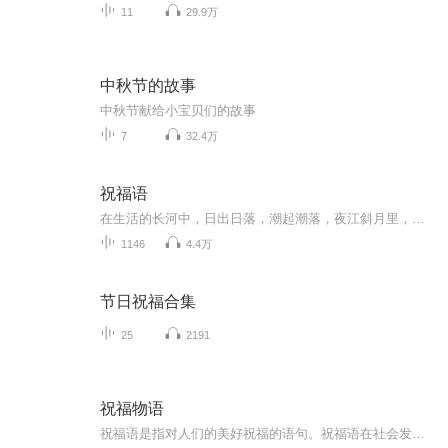
11
29.9万
中秋节的故事
中秋节献给小宝贝们的故事
7
32.4万
祝福语
在生活的长河中，日出日落，潮起潮落，夜江斜月里，两三星火是瓜州，缘份让我们相遇相聚，心灵呼唤，爱的寄盼，天天开心，快乐每一天，祝福天天在心间，爱的暖流，伴我们度过每个春夏秋冬！祝福我和我的朋友们，年年岁岁，节目主题:祝福语主播介绍:雍仲昭...
1146
4.4万
节日祝福合集
25
2191
祝福物语
祝福语是指对人们的美好祝福的语句。祝福语在社会发展中已经不是仅限于在节日和宴会上出现，常见的情侣互发手机信息祝福，天气冷暖变化问候祝福，朋友日常间的鼓励祝福，每天的清晨问候祝福等等。