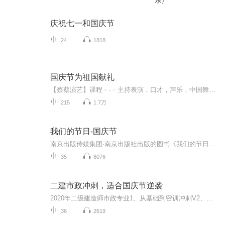
乐）
庆祝七一和国庆节
24
1818
国庆节为祖国献礼
【蔡蔡演艺】课程﹣-﹣主持表演，口才，声乐，中国舞，民族舞。独特的小舞台，专业的录音棚，每一位同学都能成为优秀的小明星。独特的教学模式，轻松上课，快乐学习！知名主持人，舞蹈家，高级教师任职授课！江南总校：河沟街42号三楼 18545856430江北分校...
215
1.7万
我们的节日-国庆节
南京出版传媒集团·南京出版社出版的图书《我们的节日》通过对中国节日文化和节日意义进行深度的挖掘，面向青少年群体构建独具特色的栏目内容，以此丰富春节、元宵节、清明节、端午节、七夕节、中秋节、重阳节等传统节日；六一节、教师节、国庆节等新兴节日的文化内涵和表现形式。促进青少年形成新的节日习俗，提升节日仪式感、认同感。音频作品由金陵朗读者联盟志愿者朗诵，南京音像出版社、金陵图书馆联合制作。
35
8076
二建市政冲刺，适合国庆节逆袭
2020年二级建造师市政专业1、从基础到密训冲刺V2、从精华课程到超压密押V3、0基础同步更新v4、持续更新到2020年考试V5、只要你跟着学让你一次稳拿证V6、渠道超压压题，超压三页纸等独家绝密压题!
36
2619