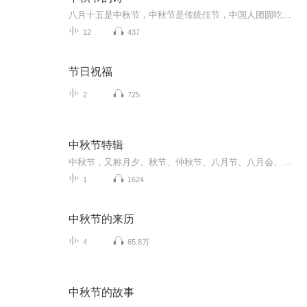
八月十五是中秋节，中秋节是传统佳节，中国人团圆吃月饼的日子，这个节日自古就有，所以留下了不少关于中秋节的诗
12
437
节日祝福
2
725
中秋节特辑
中秋节，又称月夕、秋节、仲秋节、八月节、八月会、追月节、玩月节、拜月节、女儿节或团圆节，是流行于中国众多民族与汉字文化圈诸国的传统文化节日，时在农历八月十五；因其恰值三秋之半，故名，也有些地方将中秋节定在八月十六。[1-2] 中秋节始于唐朝...
1
1624
中秋节的来历
4
65.8万
中秋节的故事