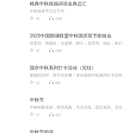
精典中秋祝福词语金典总汇
中秋传承节日五千年
32
1325
2025中国朗诵联盟中秋国庆双节歌咏会
总策划：凤雏生；总监制：静心；总导演：化虹；执行总监：莺子；执行导演：橙夏；主持人：静心、化虹、橙夏
37
1367
国庆中秋系列打卡活动（完结）
家国同庆时，双节共欢腾！本次国庆中秋系列打卡活动，邀你每日解锁多元演播精彩：以诗歌为笔，歌颂祖国山河壮阔与时代华章；清晨用温暖早安问候开启元气一天，深夜以温柔晚安声语卸下疲惫；更有风趣幽默的单口相声逗趣生活，经典耐品的评书细说古今故事。...
12
635
中秋节
中秋秋夜渐深，明月高悬，月光为笺，思念成诗。无论天涯咫尺，此刻共沐清辉，团圆与守望，都化作心底最暖的灯火。
17
319
中秋节的诗