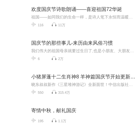
欢度国庆节诗歌朗诵——喜迎祖国72华诞
祖国——如同我们的生命一样，是诗人笔下永恒而温暖的主题。在祖国72周年华诞来临之际，特创建这个诗歌朗诵专辑，诵读经典爱国篇章，和大家一起歌颂祖国，向国庆的献礼！祝愿伟大的祖国繁荣富强，祝愿大家国庆节快乐，度过平安快乐的黄金周假期！
116
11万
国庆节的那些事儿-来历由来风俗习惯
我们伟大的祖国母亲就要过生日了,也是小朋友、大朋友们最喜欢的“国庆小长假”或说“黄金周”还有说”国庆7天乐”的，说法真是不一而足。那么“国庆节”是怎么来的？自古以来国庆节怎么庆贺？新中国国庆节的来历，以及新中国国庆节的庆贺方式又有哪些呢？ ...
6
2万
小猪屏蓬十二生肖神8 羊神篇国庆节开始更新啦！
晓东叔叔新作《三星堆神游记》全新面世！中信出版社出版！京东当当淘宝均有售！点蓝色字收听——《小猪屏蓬爆笑日记2024》《小猪屏蓬爆笑日记2》《小猪屏蓬爆笑日记1》让你笑得喘不上气！《我进故宫当富翁——小猪屏蓬故宫财商笔记》教你成为大富翁！《小...
550
315.4万
寄情中秋，献礼国庆
195
1.1万