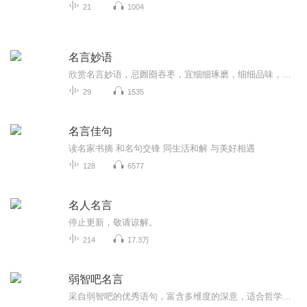
21
1004
名言妙语
欣赏名言妙语，忌囫囵吞枣，宜细细琢磨，细细品味，舍弃时代残痕，赋予时代新意。避其偏颇，取其精华，方能生津止渴，悟受教益。
29
1535
名言佳句
读名家书摘 和名句交锋 同生活和解 与美好相遇
128
6577
名人名言
停止更新，敬请谅解。
214
17.3万
弱智吧名言
采自弱智吧的优秀语句，富含多维度的深意，适合哲学启蒙。