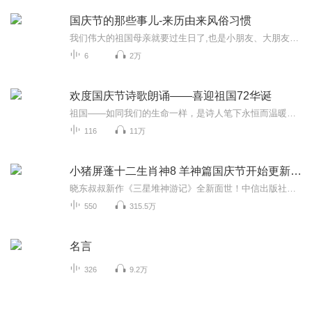
国庆节的那些事儿-来历由来风俗习惯
我们伟大的祖国母亲就要过生日了,也是小朋友、大朋友们最喜欢的“国庆小长假”或说“黄金周”还有说”国庆7天乐”的，说法真是不一而足。那么“国庆节”是怎么来的？自古以来国庆节怎么庆贺？新中国国庆节的来历，以及新中国国庆节的庆贺方式又有哪些呢？ ...
6
2万
欢度国庆节诗歌朗诵——喜迎祖国72华诞
祖国——如同我们的生命一样，是诗人笔下永恒而温暖的主题。在祖国72周年华诞来临之际，特创建这个诗歌朗诵专辑，诵读经典爱国篇章，和大家一起歌颂祖国，向国庆的献礼！祝愿伟大的祖国繁荣富强，祝愿大家国庆节快乐，度过平安快乐的黄金周假期！
116
11万
小猪屏蓬十二生肖神8 羊神篇国庆节开始更新啦！
晓东叔叔新作《三星堆神游记》全新面世！中信出版社出版！京东当当淘宝均有售！点蓝色字收听——《小猪屏蓬爆笑日记2024》《小猪屏蓬爆笑日记2》《小猪屏蓬爆笑日记1》让你笑得喘不上气！《我进故宫当富翁——小猪屏蓬故宫财商笔记》教你成为大富翁！《小...
550
315.5万
名言
326
9.2万