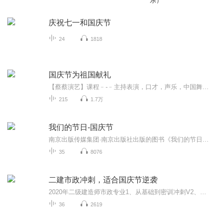
乐）
庆祝七一和国庆节
24
1818
国庆节为祖国献礼
【蔡蔡演艺】课程﹣-﹣主持表演，口才，声乐，中国舞，民族舞。独特的小舞台，专业的录音棚，每一位同学都能成为优秀的小明星。独特的教学模式，轻松上课，快乐学习！知名主持人，舞蹈家，高级教师任职授课！江南总校：河沟街42号三楼 18545856430江北分校...
215
1.7万
我们的节日-国庆节
南京出版传媒集团·南京出版社出版的图书《我们的节日》通过对中国节日文化和节日意义进行深度的挖掘，面向青少年群体构建独具特色的栏目内容，以此丰富春节、元宵节、清明节、端午节、七夕节、中秋节、重阳节等传统节日；六一节、教师节、国庆节等新兴节日的文化内涵和表现形式。促进青少年形成新的节日习俗，提升节日仪式感、认同感。音频作品由金陵朗读者联盟志愿者朗诵，南京音像出版社、金陵图书馆联合制作。
35
8076
二建市政冲刺，适合国庆节逆袭
2020年二级建造师市政专业1、从基础到密训冲刺V2、从精华课程到超压密押V3、0基础同步更新v4、持续更新到2020年考试V5、只要你跟着学让你一次稳拿证V6、渠道超压压题，超压三页纸等独家绝密压题!
36
2619