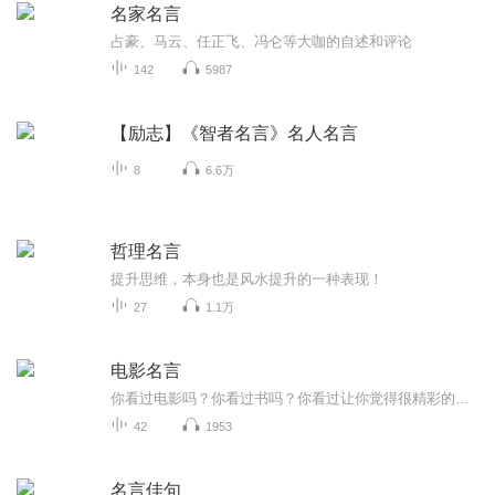
名家名言
占豪、马云、任正飞、冯仑等大咖的自述和评论
142
5987
【励志】《智者名言》名人名言
8
6.6万
哲理名言
提升思维，本身也是风水提升的一种表现！
27
1.1万
电影名言
你看过电影吗？你看过书吗？你看过让你觉得很精彩的电视吗？今天就由我来为大家盘点电影中的一些名言准备好了吗？我们一起听一听吧！每周更新五集，不见不散哦！
42
1953
名言佳句