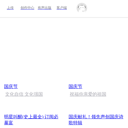
上传
创作中心
有声出版
客户端
国庆节
国庆节
文化自信 文化强国
祝福你亲爱的祖国
明星叫醒(史上最全) 订阅必
国庆献礼！领先声创国庆诗
暴富
歌特辑