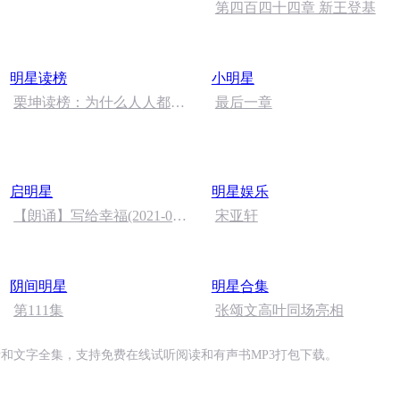
第四百四十四章 新王登基
明星读榜
小明星
栗坤读榜：为什么人人都
最后一章
爱“魅力大叔”乔治·克鲁尼？
启明星
明星娱乐
【朗诵】写给幸福(2021-03-
宋亚轩
10 23_21_32).m4a
阴间明星
明星合集
第111集
张颂文高叶同场亮相
和文字全集，支持免费在线试听阅读和有声书MP3打包下载。