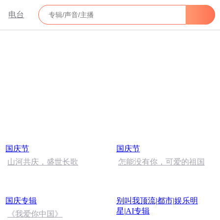
电台
国庆节
国庆节
山河共庆，盛世长歌
怎能没有你，可爱的祖国
国庆专辑
别叫我顶流|都市|娱乐明
星|AI专辑
《我爱你中国》