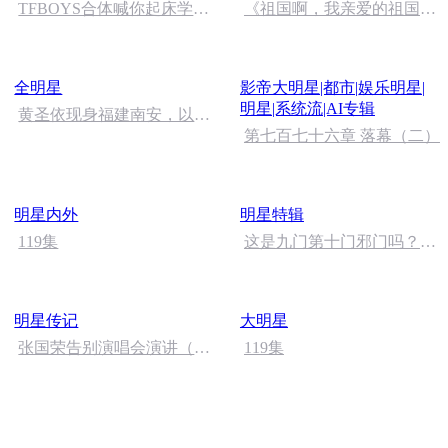
TFBOYS合体喊你起床学霸
《祖国啊，我亲爱的祖国》
有没有满分噢
温婉
全明星
影帝大明星|都市|娱乐明星|
明星|系统流|AI专辑
黄圣依现身福建南安，以全
新身份开启文旅与影视跨界
第七百七十六章 落幕（二）
项目
明星内外
明星特辑
119集
这是九门第十门邪门吗？我
并不知道你们是怎么了
明星传记
大明星
张国荣告别演唱会演讲（喜
119集
千辉播讲）