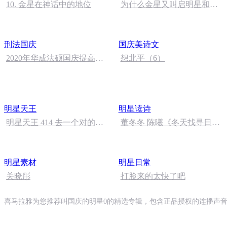
10. 金星在神话中的地位
为什么金星又叫启明星和长
庚星
刑法国庆
国庆美诗文
2020年华成法硕国庆提高班
想北平（6）
刑法陈 (26)
明星天王
明星读诗
明星天王 414 去一个对的时
董冬冬 陈曦《冬天找寻日落
代（完）
之鸟》
明星素材
明星日常
关晓彤
打脸来的太快了吧
喜马拉雅为您推荐叫国庆的明星0的精选专辑，包含正品授权的连播声音