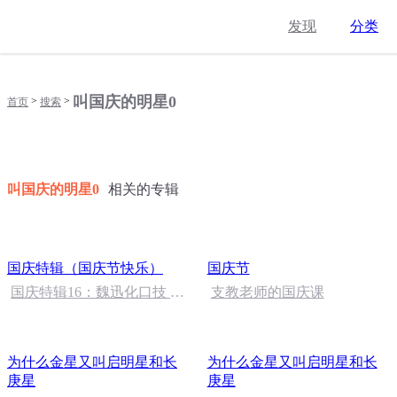
发现
分类
叫国庆的明星0
>
>
首页
搜索
叫国庆的明星0
相关的专辑
国庆特辑（国庆节快乐）
国庆节
国庆特辑16：魏迅化口技 二
支教老师的国庆课
胡 东方红+一般唱法和原生
态
为什么金星又叫启明星和长
为什么金星又叫启明星和长
庚星
庚星