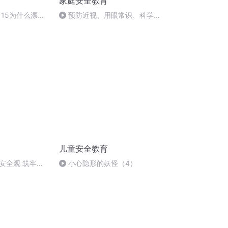
家庭安全教育
 15为什么漂亮
预防近视、用眼常识、科学护
眼......一次搞定！
儿童安全教育
安全观 筑牢国
小心隐形的妖怪（4）