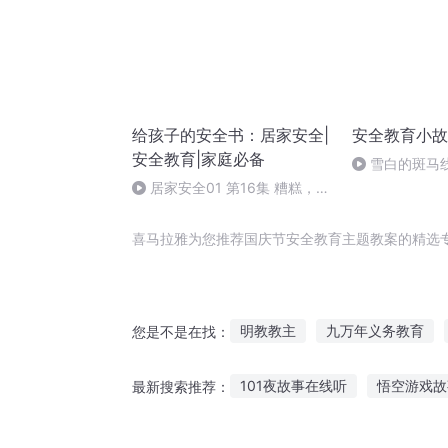
给孩子的安全书：居家安全|
安全教育小故
安全教育|家庭必备
雪白的斑马
居家安全01 第16集 糟糕，我
流鼻血了-身边的那些安全标志
喜马拉雅为您推荐国庆节安全教育主题教案的精选
明教教主
九万年义务教育
您是不是在找：
问题神仙教育中心
让修仙走
101夜故事在线听
悟空游戏故
最新搜索推荐：
我不是魔教教主啊
武林教育
我把故事讲给自己听
宝宝益