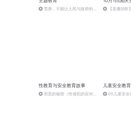
主题教育
10月1日国
荒唐，不能让人民与政府的联
【直播回听】
系还要通过中介
中国”主题读书
性教育与安全教育故事
儿童安全教育
邪恶的秘密（性侵犯的应对方
05儿童安
法）
居家溺水