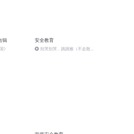
合辑
安全教育
国》
别哭别哭，跳跳猴（不走散不
迷路）