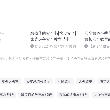
事
给孩子的安全书|饮食安全|
安全警察小番茄
家庭必备安全教育丛书
警长安全教育
线
饮食安全05 第17集 好美的蘑
【新专辑预告
菇-面包长“雀斑”了
界寻宝精彩片花
专辑，包含正品授权的连播声音和文字全集，支持免费在线试听阅读和有声
魔教之教主
我被系统教育了
不良教育
人教教主
快穿之
进教育
魔教教主
九年爱情教育
义务教育
庄园之教育系统
事在线听
溥仪睡前故事在线听
夜莺的故事在线听
麦兜故事
家
教育纨绔二代
家教对着天空说晚安
智故事免费听
沙雕故事末日故事在线听
听大娘讲以前的故事