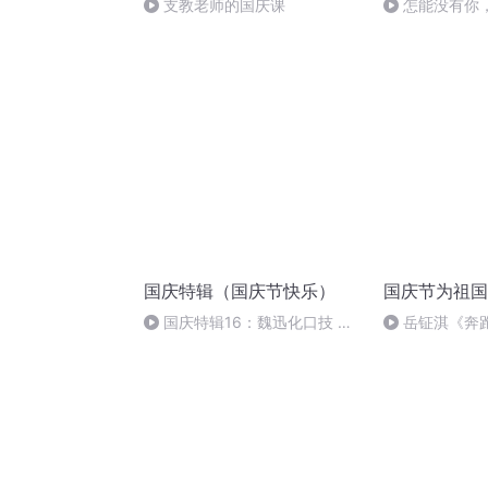
支教老师的国庆课
怎能没有你
国庆特辑（国庆节快乐）
国庆节为祖国
国庆特辑16：魏迅化口技 二
岳钲淇《奔
胡 东方红+一般唱法和原生态