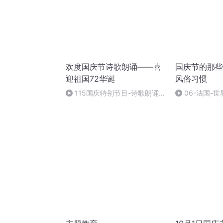
欢度国庆节诗歌朗诵——喜
国庆节的那些
迎祖国72华诞
风俗习惯
115国庆特别节目-诗歌朗诵-
06-法国-
中国梦
国庆节的那些