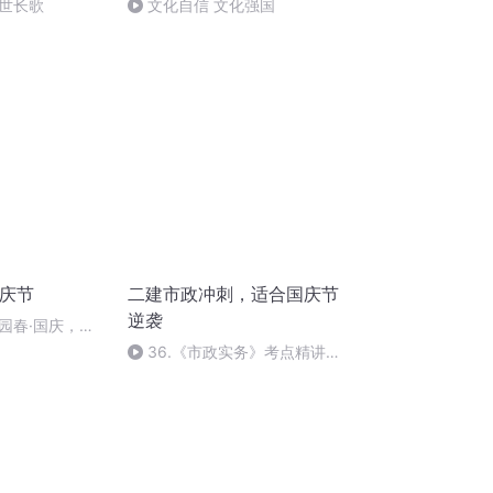
世长歌
文化自信 文化强国
国庆节
二建市政冲刺，适合国庆节
逆袭
园春·国庆，朗
36.《市政实务》考点精讲第
36节课_2020926212025