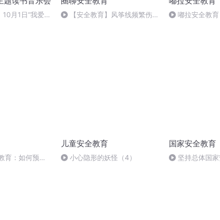
庆主题读书音乐会
圈聊安全教育
嘟拉安全教育
10月1日“我爱你
【安全教育】风筝线频繁伤
嘟拉安全教育
音乐会
人，警惕这个空中杀手
的蘑菇不能乱吃
儿童安全教育
国家安全教育
全教育：如何预防
小心隐形的妖怪（4）
坚持总体国家
家安全屏障