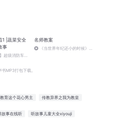
1 |蔬菜安全
名师教案
故事
《当世界年纪还小的时候》教
案2
】超级消防车世
书MP3打包下载。
教育这个花心男主
传教异界之我为教皇
重生之魔教教主
爱即是教育
讲故事在线听
听故事儿童大全xiyouji
呀屁股故事在线听
给老婆听恋爱的故事