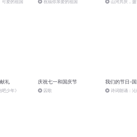
，可爱的祖国
祝福你亲爱的祖国
山河共庆，盛
献礼
庆祝七一和国庆节
我们的节日-
跑吧少年》
囚歌
诗词朗诵：沁
读者：张继军