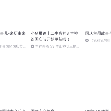
事儿-来历由来
小猪屏蓬十二生肖神8 羊神
国庆主题故事
篇国庆节开始更新啦！
《我和我的祖
世界各国的国庆节-
羊神祭酒 53 羊山神廿三护祭
事儿
坛 敬天地白泽做祭酒（4）