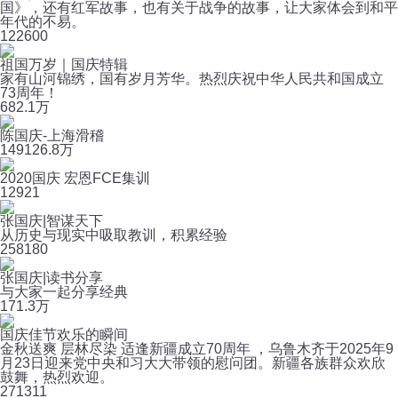
国》，还有红军故事，也有关于战争的故事，让大家体会到和平
年代的不易。
12
2600
祖国万岁｜国庆特辑
家有山河锦绣，国有岁月芳华。热烈庆祝中华人民共和国成立
73周年！
6
82.1万
陈国庆-上海滑稽
149
126.8万
2020国庆 宏恩FCE集训
12
921
张国庆|智谋天下
从历史与现实中吸取教训，积累经验
25
8180
张国庆|读书分享
与大家一起分享经典
17
1.3万
国庆佳节欢乐的瞬间
金秋送爽 层林尽染 适逢新疆成立70周年 ，乌鲁木齐于2025年9
月23日迎来党中央和习大大带领的慰问团。新疆各族群众欢欣
鼓舞，热烈欢迎。
27
1311