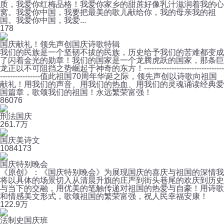
质，我爱你红梅品格！我爱你家乡的甜蔗好像乳汁滋润着我的心
窝。我爱你中国，我要把最美的歌儿献给你，我的母亲我的祖
国。我爱你中国，我爱...
1
78
国庆献礼！领先声创国庆诗歌特辑
我们的民族是一个坚韧不拔的民族，历史给予我们的苦难都变成
了闪着金光的勋章！我们的国家是一个龙腾虎跃的国家，那条巨
龙正以不可阻挡之势崛起于神奇的东方！--------------------------------
----------------值此祖国70周年华诞之际，领先声创以诗歌向祖国
献礼！用我们的声音、用我们的热血、用我们的灵魂诵读经典爱
国篇章，歌颂我们的祖国！永远繁荣富强！
8
6076
刑法国庆
26
1.7万
国庆美诗文
108
4173
国庆特别晚会
《原创》：《国庆特别晚会》为展现国庆的喜庆与祖国的深情我
将以具体的场景切入从清晨升旗的庄严到街头巷尾的欢庆到历史
与当下的交融，用优美的笔触传递对祖国的热爱与自豪！用诗歌
和情感美文形式，歌颂祖国的繁荣富强，祝人民幸福安康！
12
2.9万
法制史国庆班