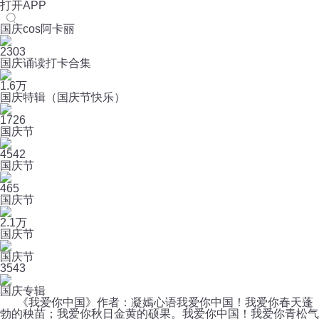
打开APP
国庆cos阿卡丽
2303
国庆诵读打卡合集
1.6万
国庆特辑（国庆节快乐）
1726
国庆节
4542
国庆节
465
国庆节
2.1万
国庆节
国庆节
3
543
国庆专辑
《我爱你中国》作者：凝嫣心语我爱你中国！我爱你春天蓬
勃的秧苗；我爱你秋日金黄的硕果。我爱你中国！我爱你青松气