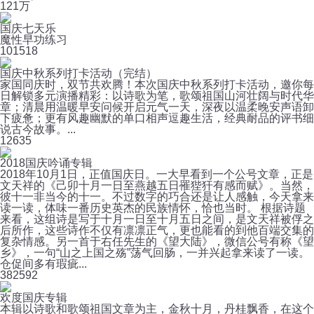
12
1万
国庆七天乐
魔性早功练习
10
1518
国庆中秋系列打卡活动（完结）
家国同庆时，双节共欢腾！本次国庆中秋系列打卡活动，邀你每
日解锁多元演播精彩：以诗歌为笔，歌颂祖国山河壮阔与时代华
章；清晨用温暖早安问候开启元气一天，深夜以温柔晚安声语卸
下疲惫；更有风趣幽默的单口相声逗趣生活，经典耐品的评书细
说古今故事。...
12
635
2018国庆吟诵专辑
2018年10月1日，正值国庆日。一大早看到一个公号文章，正是
文天祥的《己卯十月一日至燕越五日罹狴犴有感而赋》。当然，
彼十一非当今的十一。不过数字的巧合还是让人感触，今天拿来
读一读，体味一番历史英杰的民族情怀，恰也当时。 根据诗题
来看，这组诗是写于十月一日至十月五日之间，是文天祥被俘之
后所作，这些诗作不仅有凛凛正气，更也能看的到他百端交集的
复杂情感。另一首于右任先生的《望大陆》，微信公号有称《望
乡》，一句“山之上国之殇”荡气回肠，一并兴起拿来读了一读。
仓促间多有瑕疵...
38
2592
欢度国庆专辑
本辑以诗歌和歌颂祖国文章为主，金秋十月，丹桂飘香，在这个