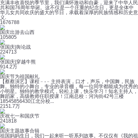
充满丰收喜悦的季节里，我们满怀激动和自豪，迎来了中华人民
共和国76周年华诞。这不仅是一个庄重的纪念日，更是全体中
华儿女共同欢庆的盛大的节日，承载着深厚的民族情感和历史意
义.
167
6788
国庆出游去山西
10
5805
张国庆|舆论战
22
4713
张国庆|穿越牛熊
91
4.2万
国庆节为祖国献礼
【蔡蔡演艺】课程﹣-﹣主持表演，口才，声乐，中国舞，民族
舞。独特的小舞台，专业的录音棚，每一位同学都能成为优秀的
小明星。独特的教学模式，轻松上课，快乐学习！知名主持人，
舞蹈家，高级教师任职授课！江南总校：河沟街42号三楼
18545856430江北分校...
215
1.7万
庆祝七一和国庆节
24
1818
国庆主题故事合辑
祖国妈妈生日，我们一起来听一听系列故事。不仅仅有《我的祖