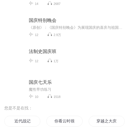
14
2687
国庆特别晚会
《原创》：《国庆特别晚会》为展现国庆的喜庆与祖国的深情我将以具体的场景切入从清晨升旗的庄严到街头巷尾的欢庆到历史与当下的交融，用优美的笔触传递对祖国的热爱与自豪！用诗歌和情感美文形式，歌颂祖国的繁荣富强，祝人民幸福安康！
12
2.9万
法制史国庆班
12
1万
国庆七天乐
魔性早功练习
10
1518
您是不是在找：
近代战记
你看云时很近
穿越之大庆帝国