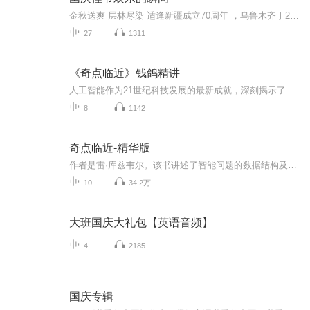
金秋送爽 层林尽染 适逢新疆成立70周年 ，乌鲁木齐于2025年9月23日迎来党中央和习大大带领的慰问团。新疆各族群众欢欣鼓舞，热烈欢迎。
27
1311
《奇点临近》钱鸽精讲
人工智能作为21世纪科技发展的最新成就，深刻揭示了科技发展为人类社会带来的巨大影响。本书结合求解智能问题的数据结构以及实现的算法，把人工智能的应用程序应用于实际环境中，并从社会和哲学、心理学以及神经生理学角度对人工智能进行了独特的讨论。本...
8
1142
奇点临近-精华版
作者是雷·库兹韦尔。该书讲述了智能问题的数据结构及实现的算法，人工智能的应用。
10
34.2万
大班国庆大礼包【英语音频】
4
2185
国庆专辑