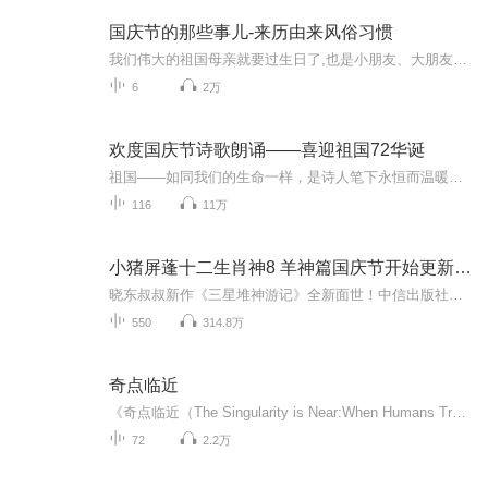
国庆节的那些事儿-来历由来风俗习惯
我们伟大的祖国母亲就要过生日了,也是小朋友、大朋友们最喜欢的“国庆小长假”或说“黄金周”还有说”国庆7天乐”的，说法真是不一而足。那么“国庆节”是怎么来的？自古以来国庆节怎么庆贺？新中国国庆节的来历，以及新中国国庆节的庆贺方式又有哪些呢？ ...
6
2万
欢度国庆节诗歌朗诵——喜迎祖国72华诞
祖国——如同我们的生命一样，是诗人笔下永恒而温暖的主题。在祖国72周年华诞来临之际，特创建这个诗歌朗诵专辑，诵读经典爱国篇章，和大家一起歌颂祖国，向国庆的献礼！祝愿伟大的祖国繁荣富强，祝愿大家国庆节快乐，度过平安快乐的黄金周假期！
116
11万
小猪屏蓬十二生肖神8 羊神篇国庆节开始更新啦！
晓东叔叔新作《三星堆神游记》全新面世！中信出版社出版！京东当当淘宝均有售！点蓝色字收听——《小猪屏蓬爆笑日记2024》《小猪屏蓬爆笑日记2》《小猪屏蓬爆笑日记1》让你笑得喘不上气！《我进故宫当富翁——小猪屏蓬故宫财商笔记》教你成为大富翁！《小...
550
314.8万
奇点临近
《奇点临近（The Singularity is Near:When Humans Transcend Biology）》是2011年机械工业出版社出版的图书，作者是雷·库兹韦尔。该书讲述了智能问题的数据结构及实现的算法，人工智能的应用。
72
2.2万