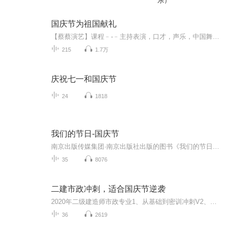
乐）
国庆节为祖国献礼
【蔡蔡演艺】课程﹣-﹣主持表演，口才，声乐，中国舞，民族舞。独特的小舞台，专业的录音棚，每一位同学都能成为优秀的小明星。独特的教学模式，轻松上课，快乐学习！知名主持人，舞蹈家，高级教师任职授课！江南总校：河沟街42号三楼 18545856430江北分校...
215
1.7万
庆祝七一和国庆节
24
1818
我们的节日-国庆节
南京出版传媒集团·南京出版社出版的图书《我们的节日》通过对中国节日文化和节日意义进行深度的挖掘，面向青少年群体构建独具特色的栏目内容，以此丰富春节、元宵节、清明节、端午节、七夕节、中秋节、重阳节等传统节日；六一节、教师节、国庆节等新兴节日的文化内涵和表现形式。促进青少年形成新的节日习俗，提升节日仪式感、认同感。音频作品由金陵朗读者联盟志愿者朗诵，南京音像出版社、金陵图书馆联合制作。
35
8076
二建市政冲刺，适合国庆节逆袭
2020年二级建造师市政专业1、从基础到密训冲刺V2、从精华课程到超压密押V3、0基础同步更新v4、持续更新到2020年考试V5、只要你跟着学让你一次稳拿证V6、渠道超压压题，超压三页纸等独家绝密压题!
36
2619