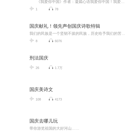
《我爱你中国》作者：凝嫣心语我爱你中国！我爱你春天蓬勃的秧苗；我爱你秋日金黄的硕果。我爱你中国！我爱你青松气质，我爱你红梅品格！我爱你家乡的甜蔗好像乳汁滋润着我的心窝。我爱你中国，我要把最美的歌儿献给你，我的母亲我的祖国。我爱你中国，我爱...
1
78
国庆献礼！领先声创国庆诗歌特辑
我们的民族是一个坚韧不拔的民族，历史给予我们的苦难都变成了闪着金光的勋章！我们的国家是一个龙腾虎跃的国家，那条巨龙正以不可阻挡之势崛起于神奇的东方！------------------------------------------------值此祖国70周年华诞之际，领先声创以诗歌向祖国献礼！用我们的声音、用我们的热血、用我们的灵魂诵读经典爱国篇章，歌颂我们的祖国！永远繁荣富强！
8
6076
刑法国庆
26
1.7万
国庆美诗文
108
4173
国庆去哪儿玩
带你游览祖国的大好河山……