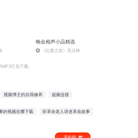
晚会相声小品精选
6
《比赛之前》巩汉林
MP3打包下载。
视频博主的自我修养
超频连接
穿越之大庆帝国
我在异界刷视频
事的视频在哪下载
听革命老人讲述革命故事
听广播故事好吗
听党史故事后的心得
手机端