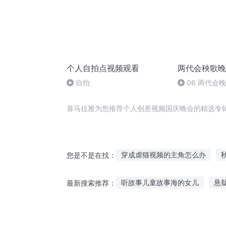
个人自拍点视频观看
两代会秧歌晚
自拍
06 两代会
喜马拉雅为您推荐个人创意视频国庆晚会的精选专
穿成虐猫视频的主角怎么办
您是不是在找：
笔频传奇
庆云传奇
美漫
听故事儿童故事海的女儿
悬
最新搜索推荐：
一人有庆
我的视频能提取能
听妈妈的话真实背景故事
听