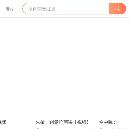
电台
视频
朱敬一创意绘画课【视频】
空中晚会