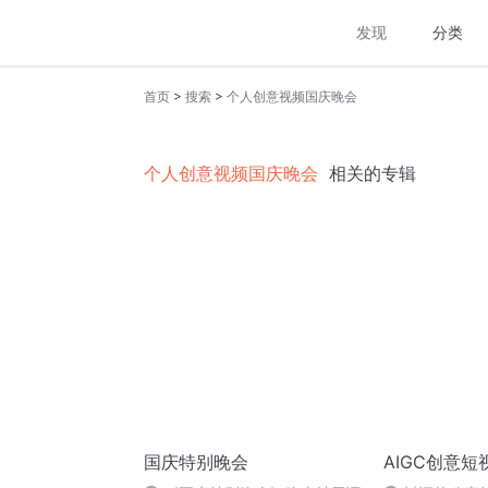
发现
分类
>
>
首页
搜索
个人创意视频国庆晚会
个人创意视频国庆晚会
相关的专辑
国庆特别晚会
AIGC创意短