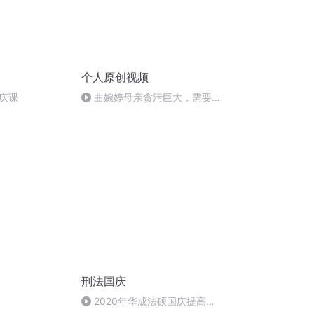
个人原创视频
庆课
曲婉婷母亲贪污巨大，需要道
歉，不要沉迷在你的歌声里。
刑法国庆
2020年华成法硕国庆提高班