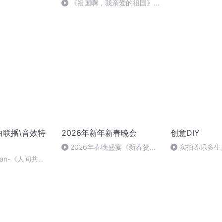
《祖国啊，我亲爱的祖国》温
婉
曲联播\音效特
2026年新年新春晚会
创意DIY
2026年春晚盛宴《新春贺
实拍养乐多生
岁》
想一口气喝10瓶
wan-《人间共