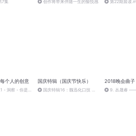
第7集
创作将带来伴随一生的愉悦感
第22期晨读.m
每个人的创意
国庆特辑（国庆节快乐）
2018晚会曲子
 - 洞察 - 你是
国庆特辑16：魏迅化口技 二
9. 丛晟睿 
会洞察？
胡 东方红+一般唱法和原生态
阳