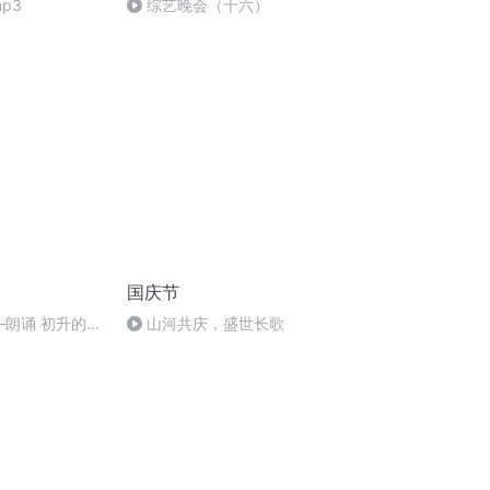
p3
综艺晚会（十六）
国庆节
——朗诵 初升的太
山河共庆，盛世长歌