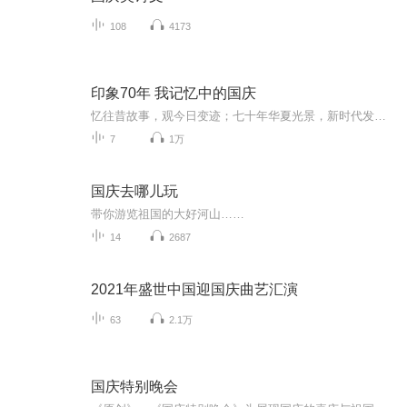
108
4173
印象70年 我记忆中的国庆
忆往昔故事，观今日变迹；七十年华夏光景，新时代发展变迁。用声音走过时间的长河，以温度感受记忆中的故事。
7
1万
国庆去哪儿玩
带你游览祖国的大好河山……
14
2687
2021年盛世中国迎国庆曲艺汇演
63
2.1万
国庆特别晚会