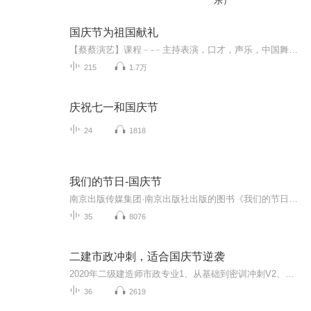
乐）
国庆节为祖国献礼
【蔡蔡演艺】课程﹣-﹣主持表演，口才，声乐，中国舞，民族舞。独特的小舞台，专业的录音棚，每一位同学都能成为优秀的小明星。独特的教学模式，轻松上课，快乐学习！知名主持人，舞蹈家，高级教师任职授课！江南总校：河沟街42号三楼 18545856430江北分校...
215
1.7万
庆祝七一和国庆节
24
1818
我们的节日-国庆节
南京出版传媒集团·南京出版社出版的图书《我们的节日》通过对中国节日文化和节日意义进行深度的挖掘，面向青少年群体构建独具特色的栏目内容，以此丰富春节、元宵节、清明节、端午节、七夕节、中秋节、重阳节等传统节日；六一节、教师节、国庆节等新兴节日的文化内涵和表现形式。促进青少年形成新的节日习俗，提升节日仪式感、认同感。音频作品由金陵朗读者联盟志愿者朗诵，南京音像出版社、金陵图书馆联合制作。
35
8076
二建市政冲刺，适合国庆节逆袭
2020年二级建造师市政专业1、从基础到密训冲刺V2、从精华课程到超压密押V3、0基础同步更新v4、持续更新到2020年考试V5、只要你跟着学让你一次稳拿证V6、渠道超压压题，超压三页纸等独家绝密压题!
36
2619