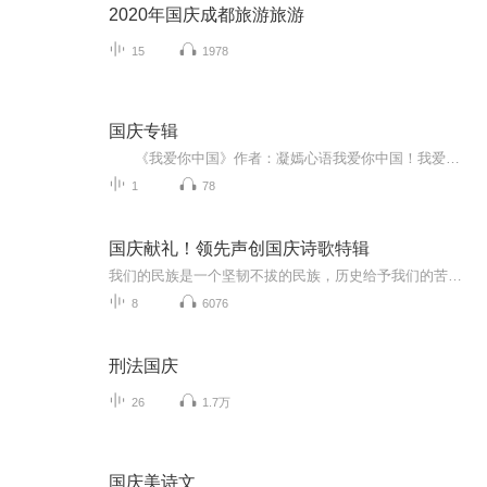
2020年国庆成都旅游旅游
15
1978
国庆专辑
《我爱你中国》作者：凝嫣心语我爱你中国！我爱你春天蓬勃的秧苗；我爱你秋日金黄的硕果。我爱你中国！我爱你青松气质，我爱你红梅品格！我爱你家乡的甜蔗好像乳汁滋润着我的心窝。我爱你中国，我要把最美的歌儿献给你，我的母亲我的祖国。我爱你中国，我爱...
1
78
国庆献礼！领先声创国庆诗歌特辑
我们的民族是一个坚韧不拔的民族，历史给予我们的苦难都变成了闪着金光的勋章！我们的国家是一个龙腾虎跃的国家，那条巨龙正以不可阻挡之势崛起于神奇的东方！------------------------------------------------值此祖国70周年华诞之际，领先声创以诗歌向祖国献礼！用我们的声音、用我们的热血、用我们的灵魂诵读经典爱国篇章，歌颂我们的祖国！永远繁荣富强！
8
6076
刑法国庆
26
1.7万
国庆美诗文