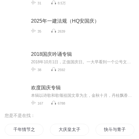
31
8.5万
2025年一建法规（HQ安国庆）
35
2639
2018国庆吟诵专辑
2018年10月1日，正值国庆日。一大早看到一个公号文章，正是文天祥的《己卯十月一日至燕越五日罹狴犴有感而赋》。当然，彼十一非当今的十一。不过数字的巧合还是让人感触，今天拿来读一读，体味一番历史英杰的民族情怀，恰也当时。 根据诗题来看，这组诗是写于十月一日至十月五日之间，是文天祥被俘之后所作，这些诗作不仅有凛凛正气，更也能看的到他百端交集的复杂情感。另一首于右任先生的《望大陆》，微信公号有称《望乡》，一句“山之上国之殇”荡气回肠，一并兴起拿来读了一读。仓促间多有瑕疵...
38
2592
欢度国庆专辑
本辑以诗歌和歌颂祖国文章为主，金秋十月，丹桂飘香，在这个充满丰收喜悦的季节里，我们满怀激动和自豪，迎来了中华人民共和国76周年华诞。这不仅是一个庄重的纪念日，更是全体中华儿女共同欢庆的盛大的节日，承载着深厚的民族情感和历史意义.
167
6788
您是不是在找：
千年情节之三生三世
大庆皇太子
快斗与青子的情人