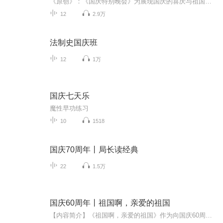
《原创》：《国庆特别晚会》为展现国庆的喜庆与祖国的深情我将以具体的场景切入从清晨升旗的庄严到街头巷尾的欢庆到历史与当下的交融，用优美的笔触传递对祖国的热爱与自豪！用诗歌和情感美文形式，歌颂祖国的繁荣富强，祝人民幸福安康！
12
2.9万
法制史国庆班
12
1万
国庆七天乐
魔性早功练习
10
1518
国庆70周年丨局长读经典
22
1.5万
国庆60周年丨祖国啊，亲爱的祖国
【内容简介】《祖国啊，亲爱的祖国》作为向国庆60周年献礼的重点出版物，由当代著名诗人、河北省作家协会副主席、《诗选刊》杂志主编郁葱担任主编；由中央人民广播电台著名播音指导方明、雅坤和著名朗诵艺术家瞿弦和、张筠英联袂朗诵，倾情演绎。祖国，如...