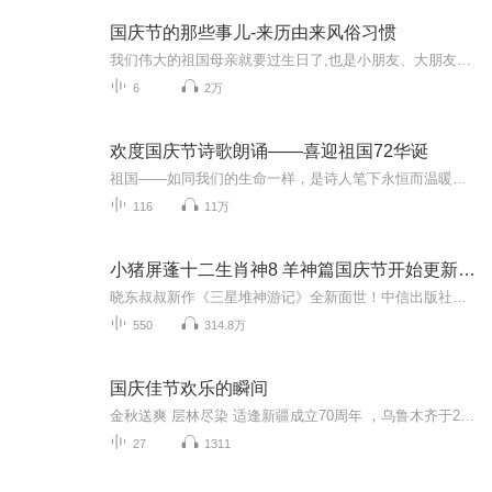
国庆节的那些事儿-来历由来风俗习惯
我们伟大的祖国母亲就要过生日了,也是小朋友、大朋友们最喜欢的“国庆小长假”或说“黄金周”还有说”国庆7天乐”的，说法真是不一而足。那么“国庆节”是怎么来的？自古以来国庆节怎么庆贺？新中国国庆节的来历，以及新中国国庆节的庆贺方式又有哪些呢？ ...
6
2万
欢度国庆节诗歌朗诵——喜迎祖国72华诞
祖国——如同我们的生命一样，是诗人笔下永恒而温暖的主题。在祖国72周年华诞来临之际，特创建这个诗歌朗诵专辑，诵读经典爱国篇章，和大家一起歌颂祖国，向国庆的献礼！祝愿伟大的祖国繁荣富强，祝愿大家国庆节快乐，度过平安快乐的黄金周假期！
116
11万
小猪屏蓬十二生肖神8 羊神篇国庆节开始更新啦！
晓东叔叔新作《三星堆神游记》全新面世！中信出版社出版！京东当当淘宝均有售！点蓝色字收听——《小猪屏蓬爆笑日记2024》《小猪屏蓬爆笑日记2》《小猪屏蓬爆笑日记1》让你笑得喘不上气！《我进故宫当富翁——小猪屏蓬故宫财商笔记》教你成为大富翁！《小...
550
314.8万
国庆佳节欢乐的瞬间
金秋送爽 层林尽染 适逢新疆成立70周年 ，乌鲁木齐于2025年9月23日迎来党中央和习大大带领的慰问团。新疆各族群众欢欣鼓舞，热烈欢迎。
27
1311