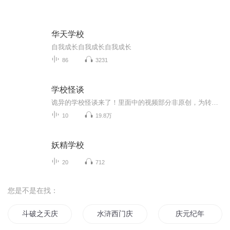
华天学校
自我成长自我成长自我成长
86
3231
学校怪谈
诡异的学校怪谈来了！里面中的视频部分非原创，为转载。原作者抖音勇敢二牛。音频部分为自己原创，非常诡异，后续会带来解析，如果你们还想要听答案的话，后期将会公布答案。未经允许禁止传载。快来收听吧！另外，胆小的小伙伴可以先听解析。尽量在白天收...
10
19.8万
妖精学校
20
712
您是不是在找：
斗破之天庆焰火
水浒西门庆
庆元纪年