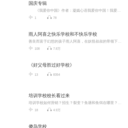
国庆专辑
《我爱你中国》作者：凝嫣心语我爱你中国！我爱你春天蓬勃的秧苗；我爱你秋日金黄的硕果。我爱你中国！我爱你青松气质，我爱你红梅品格！我爱你家乡的甜蔗好像乳汁滋润着我的心窝。我爱你中国，我要把最美的歌儿献给你，我的母亲我的祖国。我爱你中国，我爱...
1
78
雨人阿喜之快乐学校和不快乐学校
善良而富于幻想的孩子雨人阿喜，在妖怪叔叔的带领下，转学到神秘的呼啦山。山上有两座学校，一个是长年活动在黑暗洞窟中的“不快乐学校”，另一个是在雪山下面，阳光朗照的“快乐学校”。阿喜到底选择了哪一所学校呢？他都经历了些什么？世界不快乐大战一...
108
7.8万
《好父母胜过好学校》
13
8354
培训学校校长看过来
培训学校如何营销？招生？裂变？鱼塘和鱼饵在哪里？资源怎么整合？社群营销的精髓？
18
4.9万
傻鸟学校