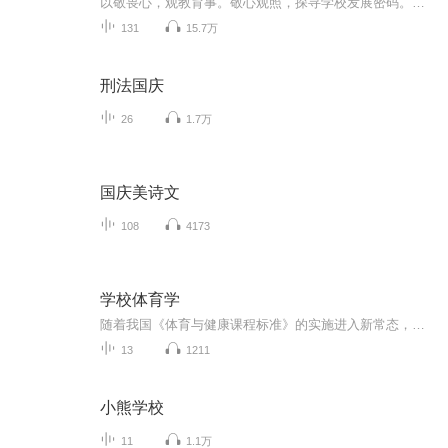
以敬畏心，观教育事。敬心观照，探寻学校发展密码。这里是敬观！敬观是专注于学校文化、校长领导力、学校管理、学校文化设计、教育观察、教师成长的音视频节目，特别适合校长、学校中层、教育行政人员收听收看。...
131
15.7万
刑法国庆
26
1.7万
国庆美诗文
108
4173
学校体育学
随着我国《体育与健康课程标准》的实施进入新常态，学校体育出现了许多新情况。《学校体育学(高等学校教材)》作者杨文轩、张细谦、邓星华本着体现新时期中国特色、时代特征、学科特质的初衷，力求直接面对、直接回应学校体育理论与实践中的问题。本教材旨在贯彻“立德树人”的指导思想，注重教材的教育性和思想性；精选教材理论知识与实践技能，着力打造教材特色；学理与学用相结合，理论与实践相融通，强化教材的实用性；学习借鉴世界发达国家的先进做法，体现信息化的时代特征。全书共13章，主要内容包括：绪论、学校体育的发展沿革、学校体育的功能与目标、体育教学目标、体育教学内容、体育教学原则与方法、体育教学评价、体育教学设计、课外体育锻炼、课外体育训练与竞赛等。本书可作为普通高等院校体育专业教材，也适用于中小学体育教师的培训用书和教学参考书
13
1211
小熊学校
11
1.1万