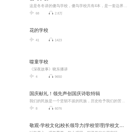
这是冬冬讲的傻鸟学校，傻鸟学校共有4本，是一套边界感小漫画。
68
2.8万
花的学校
41
1423
噬童学校
《深夜故事》晓东播讲
4
9650
国庆献礼！领先声创国庆诗歌特辑
我们的民族是一个坚韧不拔的民族，历史给予我们的苦难都变成了闪着金光的勋章！我们的国家是一个龙腾虎跃的国家，那条巨龙正以不可阻挡之势崛起于神奇的东方！------------------------------------------------值此祖国70周年华诞之际，领先声创以诗歌向祖国献礼！用我们的声音、用我们的热血、用我们的灵魂诵读经典爱国篇章，歌颂我们的祖国！永远繁荣富强！
8
6076
敬观-学校文化|校长领导力|学校管理|学校文化设计