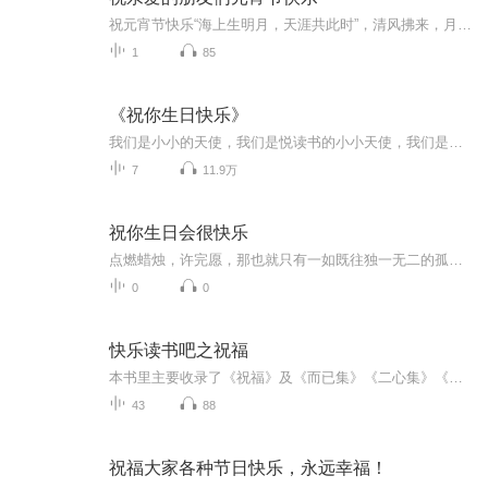
祝元宵节快乐“海上生明月，天涯共此时”，清风拂来，月色撩人，又到一年一度元宵佳节。猜灯谜，吃元宵，赏烟火，望明月，每个大街小巷热闹非凡。借此，在这个特殊的节日，把最真挚的祝福送给爱我和我爱的人。这一生，感恩你们的贴心陪伴，相遇便是最美的...
1
85
《祝你生日快乐》
我们是小小的天使，我们是悦读书的小小天使，我们是快乐的悦读书小天使。希望大家喜欢收听，见证我们的成长，与我们一起阅读。
7
11.9万
祝你生日会很快乐
点燃蜡烛，许完愿，那也就只有一如既往独一无二的孤独能在唱响生日快乐时在手中挥舞。 于是便慢一些点，慎重一些考虑，最好能慢上一整晚，一整天，好不那么像个倒着飞的气球，不太合群。 祝生日快乐。 我说的是我。
0
0
快乐读书吧之祝福
本书里主要收录了《祝福》及《而已集》《二心集》《南腔北调集》中有特色的文章，并且对这些文章进行分析和品读。写于1924年2月7日，最初发表于1924年3月25日出版的上海《东方杂志》半月刊第二十一卷第6号上，后收入小说集《彷徨》。作品叙写一个离开故乡...
43
88
祝福大家各种节日快乐，永远幸福！