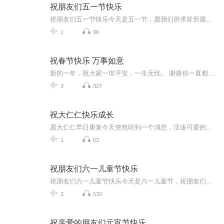
祝朋友们五一节快乐
祝朋友们五一节快乐今天是五一节，愿我们所求皆所愿，前路皆坦途。01五月，往事清零，未来可期 春深四月去，夏来五月新。愿四月所有的遗憾，都是五月惊喜的铺垫。过去的四月里，很多人经历了一些难过的事。也许卯足全力，但仍在事业上受挫。 也许交付全部...
1
96
祝春节快乐 万事如意
新的一年，祝大家一世平安，一生无忧。 谢谢你一直都在时光如梭，眨眼间又是一年，回想这一年收获了很多感动。随着岁月的沉淀，越发懂得，所谓幸福，不是你想要什么，而是得到了什么。匆匆岁月里，感谢朋友们的帮助和关怀。致亲爱的朋友： 古人云，“君子...
3
327
祝大仁仁快乐成长
愿大仁仁早日康复今天突然听到一个消息，活泼可爱的大仁仁生病了，让我感到很震惊。人生不易，让我们珍惜时光，好好的生活，好好的爱大仁仁出生于2013年3月23日，大仁仁两个月时，一场突如其来的高烧， 在当地住院辗转半个月，医生怀疑是再生障碍性贫血，...
1
62
祝朋友们六一儿童节快乐
祝朋友们六一儿童节快乐今天是六一儿童节，祝朋友们六一儿童节快乐。先让我们回顾一下六一儿童节的历史吧。六一儿童节的来历是战争后用来纪念曾经以及警示后世的节日，儿童节的全称是国际儿童节，它是一个国际性的节日，日期是每年的六月一日，其背景就是...
2
532
祝亲爱的朋友们元宵节快乐