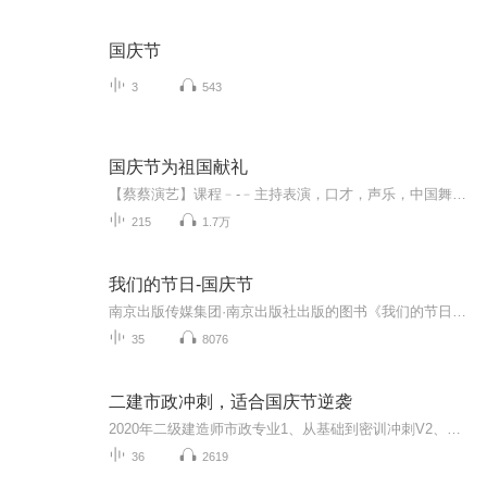
国庆节
3
543
国庆节为祖国献礼
【蔡蔡演艺】课程﹣-﹣主持表演，口才，声乐，中国舞，民族舞。独特的小舞台，专业的录音棚，每一位同学都能成为优秀的小明星。独特的教学模式，轻松上课，快乐学习！知名主持人，舞蹈家，高级教师任职授课！江南总校：河沟街42号三楼 18545856430江北分校...
215
1.7万
我们的节日-国庆节
南京出版传媒集团·南京出版社出版的图书《我们的节日》通过对中国节日文化和节日意义进行深度的挖掘，面向青少年群体构建独具特色的栏目内容，以此丰富春节、元宵节、清明节、端午节、七夕节、中秋节、重阳节等传统节日；六一节、教师节、国庆节等新兴节日的文化内涵和表现形式。促进青少年形成新的节日习俗，提升节日仪式感、认同感。音频作品由金陵朗读者联盟志愿者朗诵，南京音像出版社、金陵图书馆联合制作。
35
8076
二建市政冲刺，适合国庆节逆袭
2020年二级建造师市政专业1、从基础到密训冲刺V2、从精华课程到超压密押V3、0基础同步更新v4、持续更新到2020年考试V5、只要你跟着学让你一次稳拿证V6、渠道超压压题，超压三页纸等独家绝密压题!
36
2619