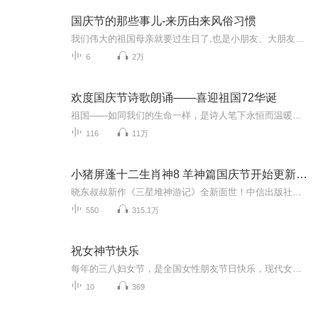
国庆节的那些事儿-来历由来风俗习惯
我们伟大的祖国母亲就要过生日了,也是小朋友、大朋友们最喜欢的“国庆小长假”或说“黄金周”还有说”国庆7天乐”的，说法真是不一而足。那么“国庆节”是怎么来的？自古以来国庆节怎么庆贺？新中国国庆节的来历，以及新中国国庆节的庆贺方式又有哪些呢？ ...
6
2万
欢度国庆节诗歌朗诵——喜迎祖国72华诞
祖国——如同我们的生命一样，是诗人笔下永恒而温暖的主题。在祖国72周年华诞来临之际，特创建这个诗歌朗诵专辑，诵读经典爱国篇章，和大家一起歌颂祖国，向国庆的献礼！祝愿伟大的祖国繁荣富强，祝愿大家国庆节快乐，度过平安快乐的黄金周假期！
116
11万
小猪屏蓬十二生肖神8 羊神篇国庆节开始更新啦！
晓东叔叔新作《三星堆神游记》全新面世！中信出版社出版！京东当当淘宝均有售！点蓝色字收听——《小猪屏蓬爆笑日记2024》《小猪屏蓬爆笑日记2》《小猪屏蓬爆笑日记1》让你笑得喘不上气！《我进故宫当富翁——小猪屏蓬故宫财商笔记》教你成为大富翁！《小...
550
315.1万
祝女神节快乐
每年的三八妇女节，是全国女性朋友节日快乐，现代女性为国家，家庭做出了重大贡献，在这里朗诵几篇短诗歌，歌颂祖国的女神们，祝你们节日快乐！，天天开心快乐，青春永驻。
10
369