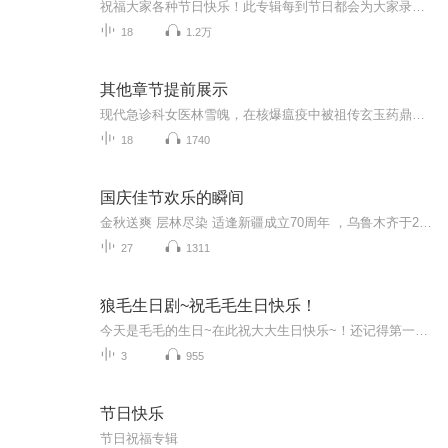
祝福大家各种节日快乐！此专辑每到节日都会为大家录制应景作品，希望大家喜欢！目前专辑里已经有5.4青年节，5.8母亲节，6.1儿童节，6.3端午节。在此祝福大家端午节快乐，我送大家爱心粽子，祝大家天天都有一个好心情！祝大家事业如春风，得意！爱情如夏粽...
18
1.2万
其他章节提前展示
现代急诊科女医林雪魄，在核爆瘟疫中被祖传玄玉药鼎卷入九霄界，意外与高冷病娇烛龙仙君墨玄羲缔结生死契约。她身怀净世莲泉，以现代医术融合灵医仙法，破噬魂阴谋、斗幽冥鬼医、解双界浩劫。师妹黑化、谷主算计、鬼医炼魂、时空崩塌……危机四伏，仙君却...
18
1740
国庆佳节欢乐的瞬间
金秋送爽 层林尽染 适逢新疆成立70周年 ，乌鲁木齐于2025年9月23日迎来党中央和习大大带领的慰问团。新疆各族群众欢欣鼓舞，热烈欢迎。
27
1311
狼毛生日剧~祝毛毛生日快乐！
今天是毛毛的生日~在此祝大大生日快乐~！还记得第一次听你的声音，就爱上了，从此你的本命地位不可动摇，真的很喜欢你，一直为没能更早地遇见你遗憾着，但是，又为能遇见你而庆幸！会一直默默地支持你哦~一直爱你，祝你幸福！
3
955
节日快乐
节日祝福专辑