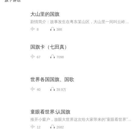
旗下讲话
大山里的国旗
剧情简介：故事发生在粤东某山区，大山里一间叫云岭小学的学校将随着国家精准扶贫政策迁出大山，从根本上结束山里孩子上学难的问题。省城来支教的女老师，决心站好最后一班岗，上好最后一节课。90多岁老顽童般的老支书糊涂地把支教女老师认作了50多年前的...
8
388
国旗卡（七田真）
67
7098
世界各国国旗、国歌
40
39.9万
童眼看世界:认国旗
推开小窗户，放眼大世界这次给大家带来的“童眼看世界”是认国旗系列，和我走进国旗世界，一起探索国旗世界吧！更新时间:每周一次，那一次更新两集适合年龄:4~12岁
12
2682