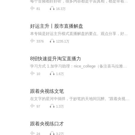
每个音频都好好听，很多内容都是宇宙真相，都是带着证量和愿力，耐心听，都会不断冲刷身上还有心上的ye力，都是超脱世间法，那里面都是带着想让你们好的心
81
16.3万
好运主升丨股市直播解盘
本专辑是好运主升模式直播解盘的要点、观点分享，好运投资团队主播系财务金融博士、副教授，好运老师是二十余年职业投资者，小龙老师是新生代一进二模式高手，团队十余年磨一剑之适应期货、股票的趋势结合量化风控操盘系统，自动量化仓位，对应不同市场环...
3376
1235.1万
8招快速提升淘宝直播力
学习方式 1.加学习助理：nice_college（备注喜马拉雅微课），获取本专栏全部课程PPT、文字内容及10月线上公开课资讯；2.关注“纳斯研习社”——线上学院——进入学习，每日课程更新，获取学院更多资讯；2.每周一、三、五，喜马拉雅专栏更新，也欢迎大家在评论区给我留言(*^_^*)学院介绍 纳斯机构成立于2016年，主营电商直播业务与品牌运营业务。自2017年，连续两年荣获淘宝直播TOP机构。旗下优质签约主播200+，服务覆盖30余座城市的超5万名商家。纳斯学...
10
1.6万
跟着央视练文笔
在文字的星河中徜徉，于妙笔的天地间沉醉。“跟着央视练文笔”专辑，宛如一座璀璨的文学殿堂。这里有央视名嘴的妙语珠玑，有诗意与哲理交织的篇章。跟随他们的笔触，品味遣词造句的精妙，汲取灵感甘泉，在文字的世界里雕琢自我，书写生活的绚烂华章。
97
1.3万
跟着央视练口才
24
3.2万