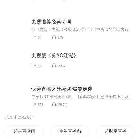
央视推荐经典诗词
节目内容：央视《经典咏流传》节目中所出的经典古诗词古诗词是中华文化的瑰宝，感受我国古代语言的韵律和意味适合人群：所有热爱中华文化的人你将收获：重温耳熟能详的经典古诗词，感受古诗词的韵律和意境，品味中华民族的文化精髓！
84
1万
央视版《笑AO江湖》
13
2357
快穿直播之升级路|爆笑逆袭
每天17:00准时更新5集。【内容简介】墨归念晚上回家抄近路，被一个花盆当头砸了下来。然后……没有然后了，她挂了。挂了之后才发现，世界原来还可以更加的悲催。妖零零妖：宿主，你的生存值已不足，请充值墨归念：咋充值妖零零妖：去直播游戏升级吧，一个...
596
25.7万
您是不是在找：
超神直播间
重生直播系统
超时空直播间