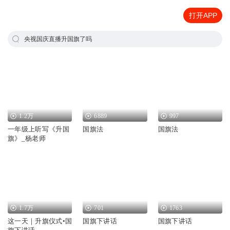
打开APP
央视国庆直播升国旗了吗
1.2万
6889
997
一年级上听写《升国
国旗法
国旗法
旗》_杨老师
1.7万
701
1763
这一天｜升旗仪式•国
国旗下讲话
国旗下讲话