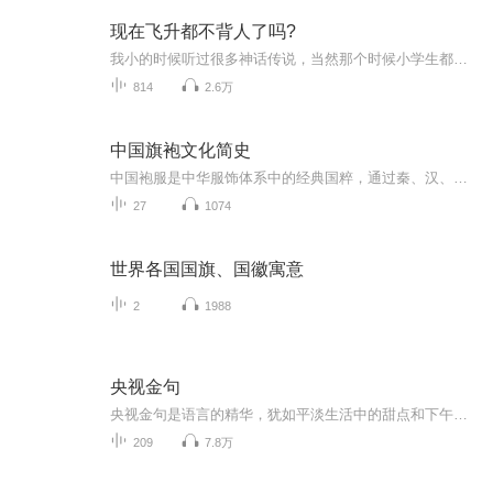
现在飞升都不背人了吗?
我小的时候听过很多神话传说，当然那个时候小学生都知道这些是假的。可是有一天，我真的看到有神仙在天上飞！这一天之后，我的生活发生了翻天覆地的变化。这到底是什么鬼？都已经是21世纪了，竟然不只有神仙，还有妖魔！丫的，这还让不让人活了？
814
2.6万
中国旗袍文化简史
中国袍服是中华服饰体系中的经典国粹，通过秦、汉、唐、宋、元、明、清的各个朝代的演变与融合，最终在民国初期旗袍脱颖而出，20世纪20年代女性袍服被正式命名“旗袍”。旗袍通过千锤百炼,设计规范严紧，成为女性人体结构的标基(模板),穿着舒适合体,四季皆...
27
1074
世界各国国旗、国徽寓意
2
1988
央视金句
央视金句是语言的精华，犹如平淡生活中的甜点和下午茶，入口即化，沁人心脾…言者有情，用声音诠释…生命并不是你活了多少日子，而是你记住了多少日子，要使你过的每一天都值得回忆…央视金句，你我共赏…
209
7.8万