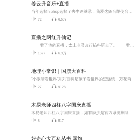
姜云升音乐+直播
当年选择hiphop选择了去中途继承，我爱这舞台即使台下空无一人
72
6.5万
直播之网红升仙记
看了他的直播，太上老君改行搞科研去了。 看了他的直播，驸马爷董永开足疗店去了。 看了他的直播，赤脚大仙卖臭豆腐去了。 看了他的直播，玉皇大帝缔造了仙界国立中央大学，掀起了仙界青年学生军时代。 ...
1677
6.3万
地理小常识｜国旗大百科
“小眼睛看世界”系列百科是孩子看世界的望远镜、万花筒。它将带领孩子去了解浩瀚的宇宙、辽阔的海洋、奇妙的地球、可爱的动物、有趣的植物。让孩子增强学习和探索的欲望，快乐学习、健康成长。
27
9128
木易老师四柱八字国庆直播
木易老师四柱八字国庆直播，如有缺少是官方系统删除，后期发现会补上，记得收藏关注
8
517
好奇心大百科丛书 国旗