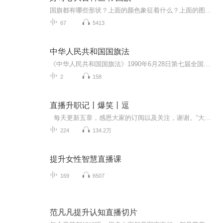
国旗都有哪些形状？上面的颜色象征着什么？上面的图案有什么含义？……本书主要涵盖了世界上197个国家的国旗、首都、面积以及部分国家的国徽、人口、特产、标志性建筑等内容。阅读本书可以帮助小朋友们开阔视野，增长见识，激发认知世界的热情和探索精神。让我们打开书，通过认知各国国旗，增加对世界上每个国家的了解吧！
67
5413
中华人民共和国国旗法
《中华人民共和国国旗法》1990年6月28日第七届全国人民代表大会常务委员会第十四次会议通过根据2009年8月27日第十一届全国人民代表大会常务委员会第十次会议《关于修改部分法律的决定》第一次修正根据2020年10月17日第十三届全国人民代表大会常务委员会第...
2
158
直播升职记丨爆笑丨逗
每天更新五章，感恩大家的订阅以及关注，谢谢。“大家好，我叫苏言，地府鬼差职业技术学院刚刚毕业的一个小小的鬼差，今天给大家表演的是我的第一次勾魂。” “胡员外你好，欢迎死亡，呸，欢迎您即将新生，我是您这次的定魂鬼差苏言，编号10086，请问您还有什么心愿未了呢？对了，您只有两个时辰，两个时辰后，鬼吏大人就会接您离开的，亲！” “太好了，我要复活，我不想死！”...
224
134.2万
提升女性智慧直播课
169
6507
范凡凡提升认知直播切片