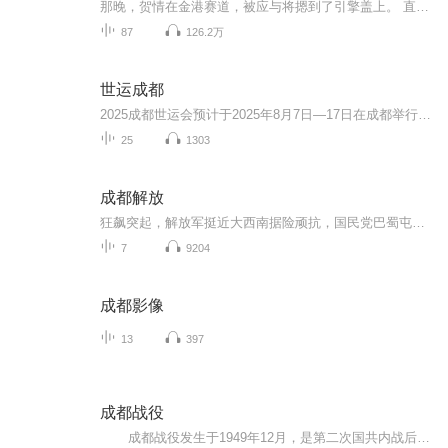
那晚，贺情在金港赛道，被应与将摁到了引擎盖上。 直到额角出血之后，他脑内仍然一片混乱。 他发誓，让他在成都圈子里丢脸的债，一定要从这个男人身上讨回来。
87
126.2万
世运成都
2025成都世运会预计于2025年8月7日—17日在成都举行，赛事将有35个大项，承办过成都大运会赛事和训练的多个场馆都计划举办2025成都世运会的赛事，我们非常熟悉的无人机、飞盘、滑翔机、射箭、龙舟、台球、攀岩、武术……这些精彩赛事都将在2025年呈现在大...
25
1303
成都解放
狂飙突起，解放军挺近大西南据险顽抗，国民党巴蜀屯重兵当共和国的五星红旗在天安门前升起让蒋介石万念俱灰的成都战役拉开帷幕进兵西南、决胜川西、抢修都江堰、剿匪行动、修建成渝铁路
7
9204
成都影像
13
397
成都战役
成都战役发生于1949年12月，是第二次国共内战后期的一次战役，通过此次战役刘伯承、邓小平率领的中国人民解放军第二野战军在成都平原歼灭了胡宗南率领的国军30余万人，进占成都。通过成都战役，解放军基本歼灭了退往西南地区的国军主力，国军在成都战役后不久最终退出大陆，蒋介石自成都飞往台北后，终生没有再回到大陆。 本专辑主要通过讲述成都战役中的人物故事来介绍成都战役。希望通过本专辑让中国人民尤其是成都人民了解成都战役，感受成都解放的来之不易，感恩先烈...