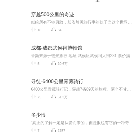
里
穿越500公里的奇迹
献给所有不够勇敢，却依然勇敢行事的孩子当这个世界天翻地覆的时候，那些能生存下来的人都是最先学会如何用脑袋走路的人人类就像草籽，你可以在某个地方挖个坑，把它们埋进去，照料它们生长，也许他们会在那里快速生长一段时间，但只有真正适合那个地方的...
10
64
成都-成都武侯祠博物馆
音频来源于链景旅行 地址 武侯区武侯祠大街231 票价描述 60元/人，学生半价，年票100元。 开放时间 乘车信息 乘坐1、8、53、57、59、82、109、110、301、302、335、503等公交车可到达。
5
10.6万
寻徒-6400公里青藏骑行
6400公里青藏骑行记，穿越7省89天的旅程。两个不甘寂寞的老男人，一条美丽的骑行之路。主播介绍:火狼，真名张杨。会说脱口秀的户外领队。
75
51.3万
多少恨
“真正的了解一定是从爱而来的，但是恨也有它的一种奇异的彻底的了解。”张爱玲根据其电影剧本《不了情》改编的通俗小说，光听名字就觉得缠绵悱恻，一个是为父所累的“简爱”，一个是为妻所困的“罗切斯特”，一段只能是恨意绵绵相忘江湖的情感，我想你也会和我一样，曾觉得遗憾，又觉得释然。
7
1757