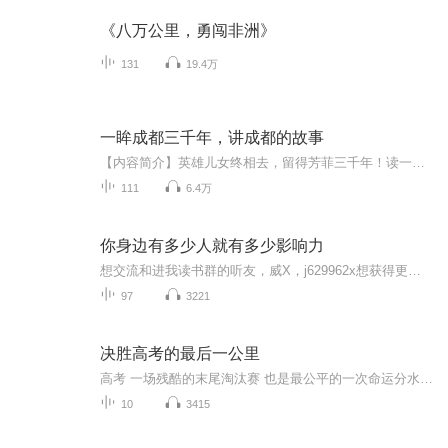
《八万公里，勇闯非洲》
131
19.4万
一眸成都三千年，讲成都的故事
【内容简介】英雄儿女终相去，留得芳菲三千年！读一本书 ，历一城沧桑 ，品三千年的人与事。这是一部关于成都的百花缭乱的城市史，也是中国版的《耶路撒冷三千年》。这里有上古帝王与奇人异士的民间传说、英雄豪杰的谋略纷争、宫廷政治的明争暗斗、王朝政...
111
6.4万
你身边有多少人就有多少影响力
想交流和进我读书群的听友，威X，j629962x想获得更多的智慧，拥有富人思维，成功思维吗？快来和我们一起交流和探讨吧！！智慧是分辨差异的能力智慧是解决问题的能力智慧是运用知识的能力智慧是正确选择的能力智慧是克服恐惧的关键智慧是制造财富的工场我们...
97
3221
决胜高考的最后一公里
高考 一场残酷的末尾淘汰赛 也是最公平的一次命运分水岭! 打好高考这场仗，自己不光要具备过硬的基础体能--知识基础还要有2个必胜武器:物理攻击 考试技巧 魔法攻击 考试心态 这两个武器缺一不可，轻则在高考的战场上丢盔弃甲退而求次，重则在人生的道路...
10
3415