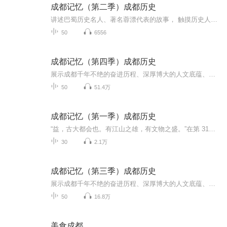
成都记忆（第二季）成都历史
讲述巴蜀历史名人、著名蓉漂代表的故事， 触摸历史人文脉搏，凸显天府四川的历史文化特色。以主播讲述、情景剧演绎、史学专家讲解等广播特有的制作方式，探索天府文化的前世与今生，找寻巴山蜀水的根、公园城市的魂。
50
6556
成都记忆（第四季）成都历史
展示成都千年不绝的奋进历程、深厚博大的人文底蕴、乐观包容创新友善的城市品格，探寻成都绵延不绝、经久不衰的文化传承和城市基因
50
51.4万
成都记忆（第一季）成都历史
“益，古大都会也。有江山之雄，有文物之盛。”在第 31届世界大学生夏季运动会欢迎宴会上，习近平总书记引用古语赞誉成都历史悠久、人文荟萃。为展示成都千年不绝的奋进历程、深厚博大的人文底蕴、乐观包容创新友善的城市品格，探寻成都绵延不绝、经久不衰...
30
2.1万
成都记忆（第三季）成都历史
展示成都千年不绝的奋进历程、深厚博大的人文底蕴、乐观包容创新友善的城市品格，探寻成都绵延不绝、经久不衰的文化传承和城市基因
50
16.8万
美食成都