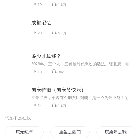
10
1.8万
成都记忆
20
5.7万
多少才算够？
2026年。三个人，三种被时代碾过的活法。张北辰，知识付费明星，一场直播卖出三百万，评论区滚动着“辰哥牛逼”。他瘫在电竞椅里，一个字也看不进去。窗外科技园的LED屏永不熄灭，那些光照不进他的身体。李梦然，28岁，刷爆信用卡买了18999元的AI创作课，...
10
302
国庆特辑（国庆节快乐）
在评书界，小魏有个朋友叫刘鹏，是一个为评书努力的小伙子。在2021年国庆期间，他想弄个特辑，便烦劳我给他录个爱国题材的评书小段儿。这种事情，不是特殊情况，小魏一般不会拒绝，也就给其录了一个《鲁迅踢鬼》，等他传完，我再传到我的专辑里。另外，小...
14
1.6万
您是不是在找：
庆元纪年
重生之西门庆
庆余年之我叫王启