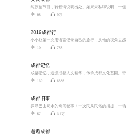
纯原创节目，转载请说明出处。如果未私聊说明，一但发现，律师传票。请支持原创，原创不易。
98
9万
2019成都行
小小赵第一次用语言记录自己的旅行，从他的视角去感受和体会成都这座城市的魅力，因为希望能记录下他真实的想法，所以不去干涉他说什么，怎么说。如果有错误，或表达欠佳。请见谅，感谢聆听！
10
755
成都记忆
成都记忆，追溯成都人文精华，传承成都文化基因。带你一起追溯历史，精览成都，探寻成都的前世今生。成都市地方志工作办公室 成都广播电视台故事广播 联合制作
132
6685
成都旧事
探寻巴山蜀水的奇闻秘事！一次民风民俗的捕捉，一场城市记忆的相遇！
57
3.1万
邂逅成都