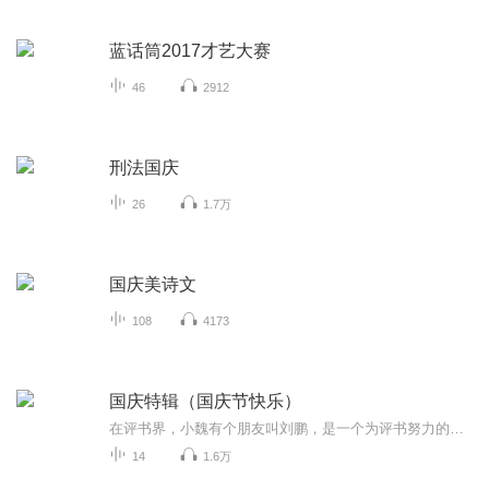
蓝话筒2017才艺大赛
46
2912
刑法国庆
26
1.7万
国庆美诗文
108
4173
国庆特辑（国庆节快乐）
在评书界，小魏有个朋友叫刘鹏，是一个为评书努力的小伙子。在2021年国庆期间，他想弄个特辑，便烦劳我给他录个爱国题材的评书小段儿。这种事情，不是特殊情况，小魏一般不会拒绝，也就给其录了一个《鲁迅踢鬼》，等他传完，我再传到我的专辑里。另外，小...
14
1.6万