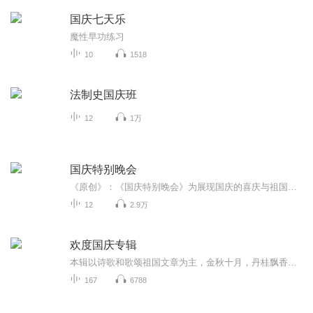
国庆七天乐
魔性早功练习
10
1518
法制史国庆班
12
1万
国庆特别晚会
《原创》：《国庆特别晚会》为展现国庆的喜庆与祖国的深情我将以具体的场景切入从清晨升旗的庄严到街头巷尾的欢庆到历史与当下的交融，用优美的笔触传递对祖国的热爱与自豪！用诗歌和情感美文形式，歌颂祖国的繁荣富强，祝人民幸福安康！
12
2.9万
欢度国庆专辑
本辑以诗歌和歌颂祖国文章为主，金秋十月，丹桂飘香，在这个充满丰收喜悦的季节里，我们满怀激动和自豪，迎来了中华人民共和国76周年华诞。这不仅是一个庄重的纪念日，更是全体中华儿女共同欢庆的盛大的节日，承载着深厚的民族情感和历史意义.
167
6788