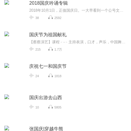
2018国庆吟诵专辑
2018年10月1日，正值国庆日。一大早看到一个公号文章，正是文天祥的《己卯十月一日至燕越五日罹狴犴有感而赋》。当然，彼十一非当今的十一。不过数字的巧合还是让人感触，今天拿来读一读，体味一番历史英杰的民族情怀，恰也当时。 根据诗题来看，这组诗是写于十月一日至十月五日之间，是文天祥被俘之后所作，这些诗作不仅有凛凛正气，更也能看的到他百端交集的复杂情感。另一首于右任先生的《望大陆》，微信公号有称《望乡》，一句“山之上国之殇”荡气回肠，一并兴起拿来读了一读。仓促间多有瑕疵...
38
2592
国庆节为祖国献礼
【蔡蔡演艺】课程﹣-﹣主持表演，口才，声乐，中国舞，民族舞。独特的小舞台，专业的录音棚，每一位同学都能成为优秀的小明星。独特的教学模式，轻松上课，快乐学习！知名主持人，舞蹈家，高级教师任职授课！江南总校：河沟街42号三楼 18545856430江北分校...
215
1.7万
庆祝七一和国庆节
24
1818
国庆出游去山西
10
5805
张国庆|穿越牛熊