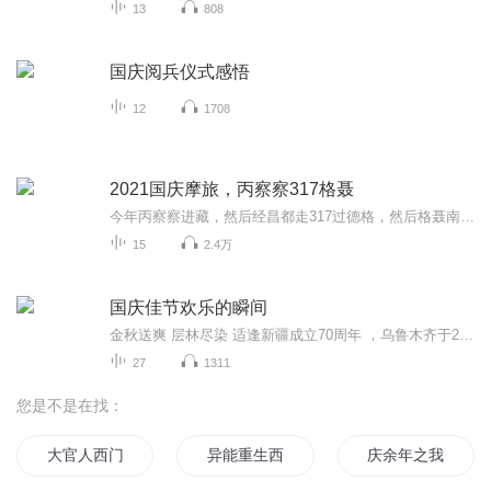
13
808
国庆阅兵仪式感悟
12
1708
2021国庆摩旅，丙察察317格聂
今年丙察察进藏，然后经昌都走317过德格，然后格聂南线，最后沙溪古镇收尾。
15
2.4万
国庆佳节欢乐的瞬间
金秋送爽 层林尽染 适逢新疆成立70周年 ，乌鲁木齐于2025年9月23日迎来党中央和习大大带领的慰问团。新疆各族群众欢欣鼓舞，热烈欢迎。
27
1311
您是不是在找：
大官人西门庆
异能重生西门庆
庆余年之我叫王启