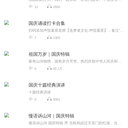
12
2600
国庆诵读打卡合集
扫码添加声悦童星老师【造梦者文化-声悦童星】，备注“诵读打卡”报名，已添加好友的，直接发送“诵读打卡”报名，报名成功后进入社群。
7
2303
祖国万岁｜国庆特辑
家有山河锦绣，国有岁月芳华。热烈庆祝中华人民共和国成立73周年！
6
82.1万
国庆十篇经典演讲
十篇经典演讲
8
8361
慢语诉山河｜国庆特辑
慢语诉山河·国庆特辑 序 当秋风掠过天安门的红墙，当桂香漫过万里长江的碧波，我总愿慢下脚步，以声为笔，轻轻描摹这山河的模样。 不必追赶喧嚣的潮，也无需堆砌华丽的词——这一辑里，每一段朗诵都是心底的低语：是对着塞北草原的星子说“国泰”，是向着...