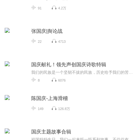
91
4.2万
张国庆|舆论战
22
4713
国庆献礼！领先声创国庆诗歌特辑
我们的民族是一个坚韧不拔的民族，历史给予我们的苦难都变成了闪着金光的勋章！我们的国家是一个龙腾虎跃的国家，那条巨龙正以不可阻挡之势崛起于神奇的东方！------------------------------------------------值此祖国70周年华诞之际，领先声创以诗歌向祖国献礼！用我们的声音、用我们的热血、用我们的灵魂诵读经典爱国篇章，歌颂我们的祖国！永远繁荣富强！
8
6076
陈国庆-上海滑稽
149
126.8万
国庆主题故事合辑
祖国妈妈生日，我们一起来听一听系列故事。不仅仅有《我的祖国》，还有红军故事，也有关于战争的故事，让大家体会到和平年代的不易。