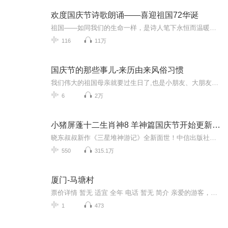
欢度国庆节诗歌朗诵——喜迎祖国72华诞
祖国——如同我们的生命一样，是诗人笔下永恒而温暖的主题。在祖国72周年华诞来临之际，特创建这个诗歌朗诵专辑，诵读经典爱国篇章，和大家一起歌颂祖国，向国庆的献礼！祝愿伟大的祖国繁荣富强，祝愿大家国庆节快乐，度过平安快乐的黄金周假期！
116
11万
国庆节的那些事儿-来历由来风俗习惯
我们伟大的祖国母亲就要过生日了,也是小朋友、大朋友们最喜欢的“国庆小长假”或说“黄金周”还有说”国庆7天乐”的，说法真是不一而足。那么“国庆节”是怎么来的？自古以来国庆节怎么庆贺？新中国国庆节的来历，以及新中国国庆节的庆贺方式又有哪些呢？ ...
6
2万
小猪屏蓬十二生肖神8 羊神篇国庆节开始更新啦！
晓东叔叔新作《三星堆神游记》全新面世！中信出版社出版！京东当当淘宝均有售！点蓝色字收听——《小猪屏蓬爆笑日记2024》《小猪屏蓬爆笑日记2》《小猪屏蓬爆笑日记1》让你笑得喘不上气！《我进故宫当富翁——小猪屏蓬故宫财商笔记》教你成为大富翁！《小...
550
315.1万
厦门-马塘村
票价详情 暂无 适宜 全年 电话 暂无 简介 亲爱的游客，欢迎您来到马塘村景区！马塘村位于厦门翔安区新圩镇，被称为“厦门第一村”，就是这里孕育出了享誉全国的银鹭集团。现在马塘村中，村民住宅整齐有序，村间水泥道路宽敞通达，工业厂房错落有致，处处绿...
1
473