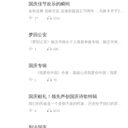
国庆佳节欢乐的瞬间
金秋送爽 层林尽染 适逢新疆成立70周年 ，乌鲁木齐于2025年9月23日迎来党中央和习大大带领的慰问团。新疆各族群众欢欣鼓舞，热烈欢迎。
27
1311
梦回公安
《梦回公安》杨文华推出个人最新单曲专辑，杨文华来自湖北省公安县，这首歌词曲创作杨文华亲自完成，是唱给公安县的，发行：北京吉瑞文化传媒。
1
426
国庆专辑
《我爱你中国》作者：凝嫣心语我爱你中国！我爱你春天蓬勃的秧苗；我爱你秋日金黄的硕果。我爱你中国！我爱你青松气质，我爱你红梅品格！我爱你家乡的甜蔗好像乳汁滋润着我的心窝。我爱你中国，我要把最美的歌儿献给你，我的母亲我的祖国。我爱你中国，我爱...
1
78
国庆献礼！领先声创国庆诗歌特辑
我们的民族是一个坚韧不拔的民族，历史给予我们的苦难都变成了闪着金光的勋章！我们的国家是一个龙腾虎跃的国家，那条巨龙正以不可阻挡之势崛起于神奇的东方！------------------------------------------------值此祖国70周年华诞之际，领先声创以诗歌向祖国献礼！用我们的声音、用我们的热血、用我们的灵魂诵读经典爱国篇章，歌颂我们的祖国！永远繁荣富强！
8
6076
刑法国庆