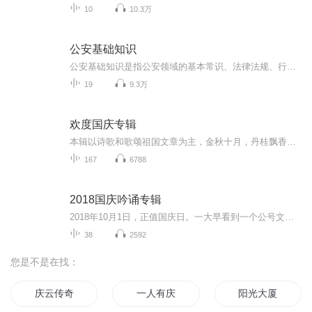
10
10.3万
公安基础知识
公安基础知识是指公安领域的基本常识、法律法规、行政管理原则、军事知识、案件侦查方法及执法技能等
19
9.3万
欢度国庆专辑
本辑以诗歌和歌颂祖国文章为主，金秋十月，丹桂飘香，在这个充满丰收喜悦的季节里，我们满怀激动和自豪，迎来了中华人民共和国76周年华诞。这不仅是一个庄重的纪念日，更是全体中华儿女共同欢庆的盛大的节日，承载着深厚的民族情感和历史意义.
167
6788
2018国庆吟诵专辑
2018年10月1日，正值国庆日。一大早看到一个公号文章，正是文天祥的《己卯十月一日至燕越五日罹狴犴有感而赋》。当然，彼十一非当今的十一。不过数字的巧合还是让人感触，今天拿来读一读，体味一番历史英杰的民族情怀，恰也当时。 根据诗题来看，这组诗是写于十月一日至十月五日之间，是文天祥被俘之后所作，这些诗作不仅有凛凛正气，更也能看的到他百端交集的复杂情感。另一首于右任先生的《望大陆》，微信公号有称《望乡》，一句“山之上国之殇”荡气回肠，一并兴起拿来读了一读。仓促间多有瑕疵...
38
2592
您是不是在找：
庆云传奇
一人有庆
阳光大厦