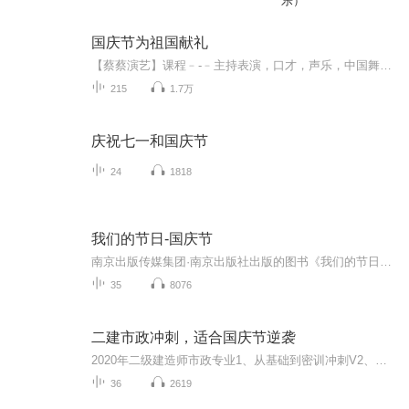
乐）
国庆节为祖国献礼
【蔡蔡演艺】课程﹣-﹣主持表演，口才，声乐，中国舞，民族舞。独特的小舞台，专业的录音棚，每一位同学都能成为优秀的小明星。独特的教学模式，轻松上课，快乐学习！知名主持人，舞蹈家，高级教师任职授课！江南总校：河沟街42号三楼 18545856430江北分校...
215
1.7万
庆祝七一和国庆节
24
1818
我们的节日-国庆节
南京出版传媒集团·南京出版社出版的图书《我们的节日》通过对中国节日文化和节日意义进行深度的挖掘，面向青少年群体构建独具特色的栏目内容，以此丰富春节、元宵节、清明节、端午节、七夕节、中秋节、重阳节等传统节日；六一节、教师节、国庆节等新兴节日的文化内涵和表现形式。促进青少年形成新的节日习俗，提升节日仪式感、认同感。音频作品由金陵朗读者联盟志愿者朗诵，南京音像出版社、金陵图书馆联合制作。
35
8076
二建市政冲刺，适合国庆节逆袭
2020年二级建造师市政专业1、从基础到密训冲刺V2、从精华课程到超压密押V3、0基础同步更新v4、持续更新到2020年考试V5、只要你跟着学让你一次稳拿证V6、渠道超压压题，超压三页纸等独家绝密压题!
36
2619