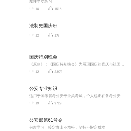
魔性早功练习
10
1518
法制史国庆班
12
1万
国庆特别晚会
《原创》：《国庆特别晚会》为展现国庆的喜庆与祖国的深情我将以具体的场景切入从清晨升旗的庄严到街头巷尾的欢庆到历史与当下的交融，用优美的笔触传递对祖国的热爱与自豪！用诗歌和情感美文形式，歌颂祖国的繁荣富强，祝人民幸福安康！
12
2.9万
公安专业知识
适用于国考省考公安专业类考试，个人也正在备考公安岗位，每天录背核心考点，共同提升！
19
9729
公安部第61号令
兴趣学习、咬定青山不放松，坚持不懈定成功