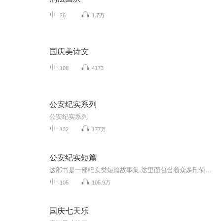
26
1.7万
国庆美诗文
108
4173
公安纪实系列
公安纪实系列
132
177万
公安纪实短篇
这部书是一部纪实类短篇故事集,这里面包含着众多刑侦反腐的短篇故事,每一个故事都记录着公安民警调查的过程,每一个故事都昭示着人类的贪婪性犯罪一面,自私是人类的本性,可是如果你危害到他人的利益,必将受到惩罚
105
105.9万
国庆七天乐