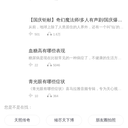
【国庆钜献】奇幻魔法师/多人有声剧/国庆爆更七天乐
从前，地球上除了人类居住的人界外，还有一个叫“仙’的种族，居住在一个叫'地海”的异世界--也就是所谓的仙界。海内有三岛，上岛蓬菜，居神仙，中岛美蓉，居天仙，下岛源，居地仙。三岛中央，是考较群仙功力的场所--紫府。仙族族人考核升级，可以由地仙升...
501
1.6万
血糖高有哪些表现
糖尿病是现在比较常见的一种病症了，不健康的生活方式和环境使越来越多的人有患病的风险。所以任何人都有可能患糖尿病；糖尿病有哪些症状?除与高血糖有关的三多一少外还有视力变差、咽干舌燥、怎么吃都会瘦、刚吃完就觉得饿、夜尿增多等这些都是糖尿病的症状；
22
5046
青光眼有哪些症状
《青光眼有哪些症状》喜马拉雅音频专辑，专为关心视力健康的你而来！11个音频，10个免费，1个付费，带你全面了解青光眼。从基础症状到深入分析，系统学习，轻松防盲。免费音频涵盖10大症状，付费内容深入剖析，10篇文章组合，助你守护光明！护眼知识库健康...
10
364
您是不是在找：
天照传奇
倾尽天下博你一笑
朋友圈拍照游戏