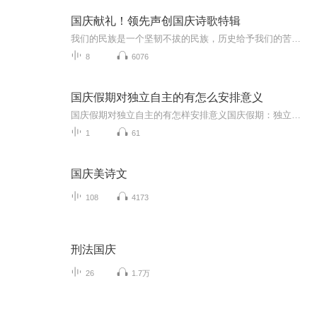
国庆献礼！领先声创国庆诗歌特辑
我们的民族是一个坚韧不拔的民族，历史给予我们的苦难都变成了闪着金光的勋章！我们的国家是一个龙腾虎跃的国家，那条巨龙正以不可阻挡之势崛起于神奇的东方！------------------------------------------------值此祖国70周年华诞之际，领先声创以诗歌向祖国献礼！用我们的声音、用我们的热血、用我们的灵魂诵读经典爱国篇章，歌颂我们的祖国！永远繁荣富强！
8
6076
国庆假期对独立自主的有怎么安排意义
国庆假期对独立自主的有怎样安排意义国庆假期：独立自主生活的“试金石”与“充电场”一自主规划：构建独立自主生活的“蓝图能力”二生活实践：夯实独立自主生活的“技能底座”三自我探索：深化独立自主生活的“精神内核”四假期意义：从“短期体验”到“...
1
61
国庆美诗文
108
4173
刑法国庆
26
1.7万