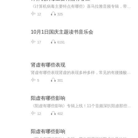
《计算机病毒主要特点有哪些》喜马拉雅音频专辑，带你系统学习计算机病毒的那些事儿！11个音频，10个免费，1个付费，免费音频围绕病毒特点展开，付费深度解析，让你玩转电脑，远离病毒困扰！快来收听吧！电脑安全
12
325
10月1日国庆主题读书音乐会
17
6191
肾虚有哪些表现
肾虚有哪些表现肾虚的表现多种多样，常见的有腰膝酸软、头晕耳鸣、失眠多梦、记忆力减退、脱发、早衰、性功能减退等。根据肾虚的不同类型，如肾阳虚、肾阴虚、肾精不足等，临床表现也会有所不同。肾阳虚主要表现为腰膝酸冷、畏寒肢冷、小便清长或夜尿频多...
5
301
阳虚有哪些影响
《阳虚有哪些影响》专辑上线！11个音频深扒阳虚那些事儿，10个免费音频带你系统认识阳虚影响，付费音频《阳虚有哪些影响》10篇精讲彻底搞懂！健康管理师出品，电子书写作高手操刀，内容硬核，不玩虚的。想搞清楚阳虚？这专辑安排得明明白白！
12
402
阳虚有哪些影响