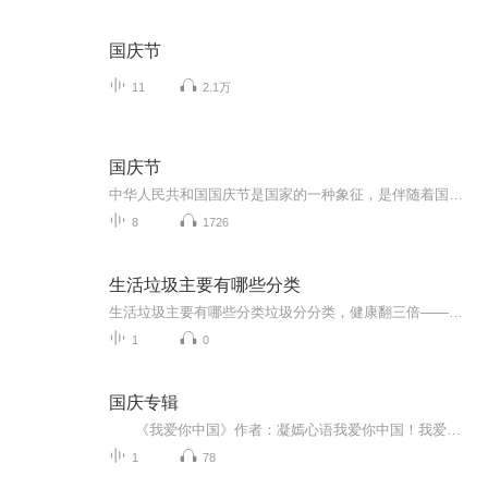
国庆节
11
2.1万
国庆节
中华人民共和国国庆节是国家的一种象征，是伴随着国家的出现而出现的。让我们用诗歌朗诵歌颂祖国的繁荣富强，国泰民安。
8
1726
生活垃圾主要有哪些分类
生活垃圾主要有哪些分类垃圾分分类，健康翻三倍——老中医教你扔出养生之道 （开头热梗植入） 最近小区大妈见面不问"吃了吗"，改问"分了吗"。别误会，不是问你离婚没，是问你垃圾分了没。这年头不会垃圾分类，比不会用智能手机还容易被时代抛弃。作...
1
0
国庆专辑
《我爱你中国》作者：凝嫣心语我爱你中国！我爱你春天蓬勃的秧苗；我爱你秋日金黄的硕果。我爱你中国！我爱你青松气质，我爱你红梅品格！我爱你家乡的甜蔗好像乳汁滋润着我的心窝。我爱你中国，我要把最美的歌儿献给你，我的母亲我的祖国。我爱你中国，我爱...
1
78