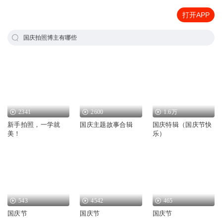
打开APP
国庆拍照博主有哪些
2341
2600
1.6万
新手拍照，一学就
国庆主题故事合辑
国庆特辑（国庆节快
美！
乐）
543
4542
465
国庆节
国庆节
国庆节