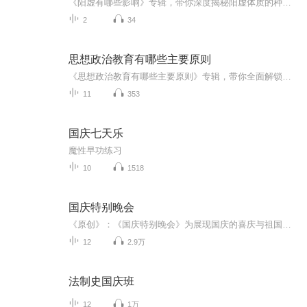
《阳虚有哪些影响》专辑，带你深度揭秘阳虚体质的种种表现！10个免费音频，系统讲解阳虚带来的10大影响，让你秒懂身体信号。付费音频《阳虚有哪些影响》，更是为你深度剖析，10篇系统文章，组合成一篇超干货！别再让阳虚拖垮你的身体，快来听课，一起健康...
2
34
思想政治教育有哪些主要原则
《思想政治教育有哪些主要原则》专辑，带你全面解锁思想教育的核心法则！11个音频，10个免费，1个付费，带你从浅入深了解思想政治教育的精髓。免费音频围绕10个系统主题展开，付费音频深度剖析，10篇系统文章集结，让你成为思想教育的行家里手！快来加入，...
11
353
国庆七天乐
魔性早功练习
10
1518
国庆特别晚会
《原创》：《国庆特别晚会》为展现国庆的喜庆与祖国的深情我将以具体的场景切入从清晨升旗的庄严到街头巷尾的欢庆到历史与当下的交融，用优美的笔触传递对祖国的热爱与自豪！用诗歌和情感美文形式，歌颂祖国的繁荣富强，祝人民幸福安康！
12
2.9万
法制史国庆班
12
1万