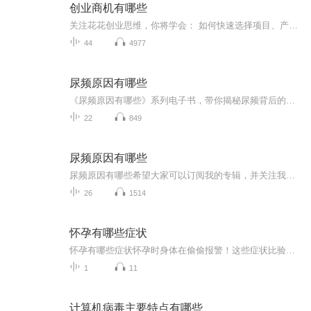
创业商机有哪些
关注花花创业思维，你将学会： 如何快速选择项目、产品 如何做好网络营销，网络推广，给大家带来最全最使用的引流秘籍 如何将传统行业转型，跟紧互联网时代的步伐 如何利用音频、视频、软文来创造价值 每天分享最新最实用的互联网创业项目解析与商业思维... 花花创业思维，QQ/VX：283956748
44
4977
尿频原因有哪些
《尿频原因有哪些》系列电子书，带你揭秘尿频背后的秘密！作为一名医术高超的医学爱好者，我结合中西医知识，为你详细解析尿频的各种原因。从生活习惯到疾病因素，全方位解析，让你轻松了解尿频背后的真相。轻松幽默的语言风格，让你在轻松愉快的氛围中学...
22
849
尿频原因有哪些
尿频原因有哪些希望大家可以订阅我的专辑，并关注我，欢迎评论、转发、收藏、点赞，投月票，希望让更多的人看到，帮助到更多人。
26
1514
怀孕有哪些症状
怀孕有哪些症状怀孕时身体在偷偷报警！这些症状比验孕棒还灵 各位准妈妈们注意了，当你的身体突然开始“作妖”，比如对着早餐吐得比宿醉还惨，或者闻到隔壁老王家的红烧肉都能干呕三分钟——别慌，这可能是你肚子里那位小祖宗在刷存在感！今天咱们就用...
1
11
计算机病毒主要特点有哪些