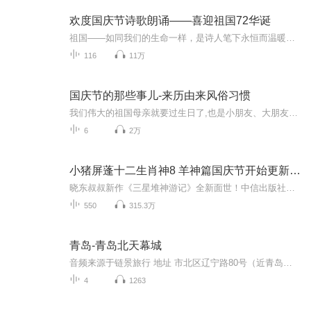
欢度国庆节诗歌朗诵——喜迎祖国72华诞
祖国——如同我们的生命一样，是诗人笔下永恒而温暖的主题。在祖国72周年华诞来临之际，特创建这个诗歌朗诵专辑，诵读经典爱国篇章，和大家一起歌颂祖国，向国庆的献礼！祝愿伟大的祖国繁荣富强，祝愿大家国庆节快乐，度过平安快乐的黄金周假期！
116
11万
国庆节的那些事儿-来历由来风俗习惯
我们伟大的祖国母亲就要过生日了,也是小朋友、大朋友们最喜欢的“国庆小长假”或说“黄金周”还有说”国庆7天乐”的，说法真是不一而足。那么“国庆节”是怎么来的？自古以来国庆节怎么庆贺？新中国国庆节的来历，以及新中国国庆节的庆贺方式又有哪些呢？ ...
6
2万
小猪屏蓬十二生肖神8 羊神篇国庆节开始更新啦！
晓东叔叔新作《三星堆神游记》全新面世！中信出版社出版！京东当当淘宝均有售！点蓝色字收听——《小猪屏蓬爆笑日记2024》《小猪屏蓬爆笑日记2》《小猪屏蓬爆笑日记1》让你笑得喘不上气！《我进故宫当富翁——小猪屏蓬故宫财商笔记》教你成为大富翁！《小...
550
315.3万
青岛-青岛北天幕城
音频来源于链景旅行 地址 市北区辽宁路80号（近青岛装饰城） 票价描述 暂无 开放时间 暂无 乘车信息 暂无
4
1263