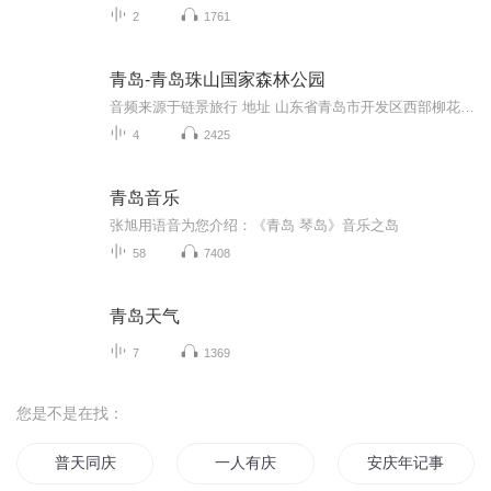
2
1761
青岛-青岛珠山国家森林公园
音频来源于链景旅行 地址 山东省青岛市开发区西部柳花泊街道办事处境内 票价描述 暂无 开放时间 全天 乘车信息 暂无
4
2425
青岛音乐
张旭用语音为您介绍：《青岛 琴岛》音乐之岛
58
7408
青岛天气
7
1369
您是不是在找：
普天同庆
一人有庆
安庆年记事