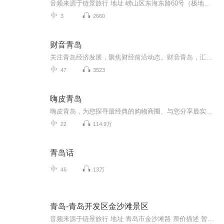
音频来源于链景旅行 地址 崂山区东海东路60号（极地海洋世界内） 票价描述 暂无 开放时间 暂无 乘车信息 暂无
3
2660
财音青岛
关注青岛经济发展，聚焦财经前沿动态。财音青岛，汇聚青岛有价值的财经资讯。
47
3523
嗨皮青岛
嗨皮青岛，为您探寻最经典的购物商圈、与您分享最实用的购物秘诀。
22
114.9万
青岛话
46
13万
青岛-青岛开发区金沙滩景区
音频来源于链景旅行 地址 青岛市金沙滩路 票价描述 暂无 开放时间 全天 乘车信息 暂无