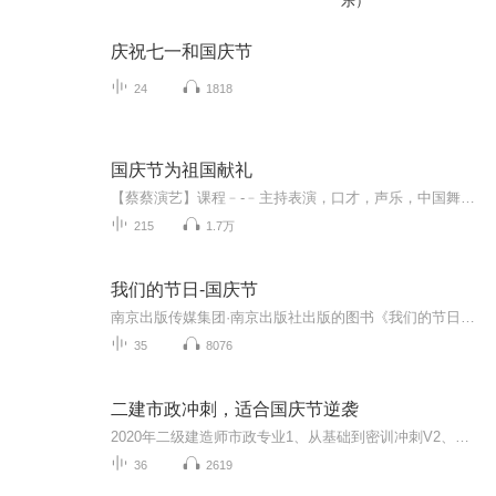
乐）
庆祝七一和国庆节
24
1818
国庆节为祖国献礼
【蔡蔡演艺】课程﹣-﹣主持表演，口才，声乐，中国舞，民族舞。独特的小舞台，专业的录音棚，每一位同学都能成为优秀的小明星。独特的教学模式，轻松上课，快乐学习！知名主持人，舞蹈家，高级教师任职授课！江南总校：河沟街42号三楼 18545856430江北分校...
215
1.7万
我们的节日-国庆节
南京出版传媒集团·南京出版社出版的图书《我们的节日》通过对中国节日文化和节日意义进行深度的挖掘，面向青少年群体构建独具特色的栏目内容，以此丰富春节、元宵节、清明节、端午节、七夕节、中秋节、重阳节等传统节日；六一节、教师节、国庆节等新兴节日的文化内涵和表现形式。促进青少年形成新的节日习俗，提升节日仪式感、认同感。音频作品由金陵朗读者联盟志愿者朗诵，南京音像出版社、金陵图书馆联合制作。
35
8076
二建市政冲刺，适合国庆节逆袭
2020年二级建造师市政专业1、从基础到密训冲刺V2、从精华课程到超压密押V3、0基础同步更新v4、持续更新到2020年考试V5、只要你跟着学让你一次稳拿证V6、渠道超压压题，超压三页纸等独家绝密压题!
36
2619