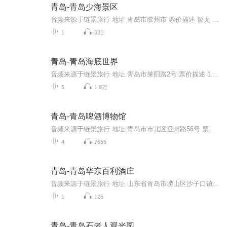
青岛-青岛少海景区
音频来源于链景旅行 地址 青岛市胶州市 票价描述 暂无 开放时间 全天 乘车信息 暂无
1
331
青岛-青岛海底世界
音频来源于链景旅行 地址 青岛市莱阳路2号 票价描述 1.20米以下儿童免费，但须有一名成年购票家属带领；1.20米-1.50米儿童半价优惠。2．残疾人凭中国残联统一颁发的残疾证半价优惠。3．现役军人凭其有效军人证半价优惠。4．60－69周岁（含69岁）的老人凭本...
5
1.8万
青岛-青岛啤酒博物馆
音频来源于链景旅行 地址 青岛市市北区登州路56号 票价描述 暂无 开放时间 旺季（4月1日-10月31日）8:00-18:00（17:00停止售票），淡季（11月1日-次年3月31日）8:30-17:30（16:30停止售票）。 乘车信息 暂无
4
7655
青岛-青岛华东百利酒庄
音频来源于链景旅行 地址 山东省青岛市崂山区沙子口镇南龙口社区华东百利酒庄 票价描述 参观门票30元 开放时间 8：00－17：00 乘车信息 暂无
1
125
青岛-青岛石老人观光园