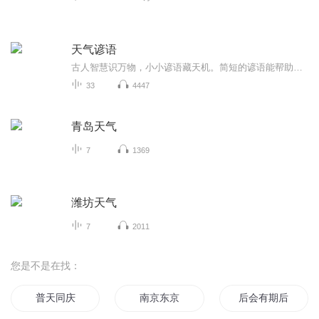
天气谚语
古人智慧识万物，小小谚语藏天机。简短的谚语能帮助人们提前预测天气变化。
33
4447
青岛天气
7
1369
潍坊天气
7
2011
您是不是在找：
普天同庆
南京东京
后会有期后会有期