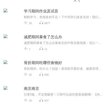
天气
学习期间作业及试音
刚刚学习，有很多的不足！下午同学们多多支持！我们一起努力！
26
8977
减肥期间暴食了怎么办
减肥期间暴食了怎么办暴食后的中医自救指南：别让一顿火锅毁掉你的减肥大计 看着体重秤上飙升的数字，正减肥的你突然想起昨晚那顿失控的烧烤——小龙虾配啤酒，烤馒头片蘸炼乳，最后还追加了半份芝士焗红薯。此刻肠子悔青的你，可能正在经历以下五个阶...
1
11
骨折期间吃哪些食物好
骨折期间，吃什么？别急！资深医学爱好者、健康管理师，电子书达人教你一招！《骨折期间吃哪些食物好》系列专辑，带你了解骨折期间如何科学饮食，助力恢复。从中医西医角度，结合健康管理理念，让你轻松吃出健康，快人一步！骨折期间，吃对食物，恢复更快...
22
836
南京南京
日更5集，不定期爆更！订阅可以收到更新提醒哦~ 【内容简介】 1937年12月13日，日本侵略军占领南京。在华中派遣军司令官松井石根和第六师团长谷寿夫的指挥下，对中国军人和南京百姓进行长达六周的血腥大屠杀，共屠杀南京市民和放下了武器的中国官兵30...
20
607