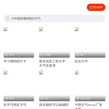
打开APP
今年国庆期间南京天气
476
3190
94
学习期间的打卡
南京信息工程大学 -
此去今年
天气学原理
954
361
224.5万
好天气和坏天气
辟谷期间可以抽烟吗
中国天气show|广东