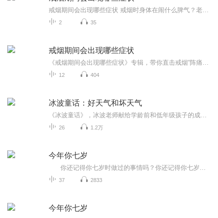
戒烟期间会出现哪些症状 戒烟时身体在闹什么脾气？老中医给你说透了 老王最近把抽了二十年的烟戒了，结果天天跟吃了火药似的，老婆说他现在比更年期还难伺候。其实这不是老王的错，是身体里的"老烟枪"在闹罢工呢！今天咱们就用中医的视角，掰开了揉碎...
2
35
戒烟期间会出现哪些症状
《戒烟期间会出现哪些症状》专辑，带你直击戒烟“阵痛期”！11个音频，10个免费，1个付费，帮你搞懂戒烟能遇到啥。免费音频系统梳理10个常见症状，付费音频深度剖析，10篇干货组合拳，让你戒烟路上不迷茫。别等烟瘾犯了才后悔，现在就听，科学戒烟，健康生...
12
404
冰波童话：好天气和坏天气
《冰波童话》，冰波老师献给学龄前和低年级孩子的成长礼物《好天气和坏天气》精选二三十篇童话，涵盖爱、善良、互助、感恩等主题，并分别以冰波入选统编小学语文教材的作品为书名，旨在打造名家经典与课本作家之意。贴近教学要求，集知识性、艺术性、实用性于一身，被编入小学语文教材中。这些作品或呼唤亲情，或充满智慧，或体味友情，或感受成长，或温暖感人，或幽默风趣，从多个方面带给孩子爱与温情的启迪以及心灵与智慧的成长。...
26
1.2万
今年你七岁
你还记得你七岁时做过的事情吗？你还记得你七岁时父母、亲人对你的教育和陪伴吗？刘健屏老师的《今年你七岁》，就描绘了一个父亲是如何爱孩子的，描绘了他在陪伴孩子的成长中所产生的一种焦虑中的父爱。 书中说：人都是从童年走过来的...
37
2833
今年你七岁