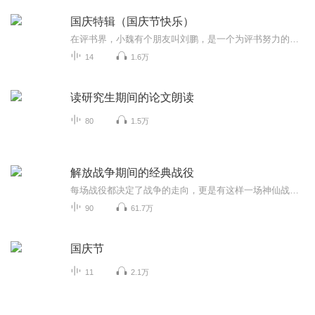
国庆特辑（国庆节快乐）
在评书界，小魏有个朋友叫刘鹏，是一个为评书努力的小伙子。在2021年国庆期间，他想弄个特辑，便烦劳我给他录个爱国题材的评书小段儿。这种事情，不是特殊情况，小魏一般不会拒绝，也就给其录了一个《鲁迅踢鬼》，等他传完，我再传到我的专辑里。另外，小...
14
1.6万
读研究生期间的论文朗读
80
1.5万
解放战争期间的经典战役
每场战役都决定了战争的走向，更是有这样一场神仙战役，我军仅以3万人的兵力大败敌军12万人的美械军团。在兵力和武器装备差距极大的情况下，我方将领是如何运筹帷幄赢下这场战争胜利的？这十场战役你都知道哪几个呢？
90
61.7万
国庆节
11
2.1万