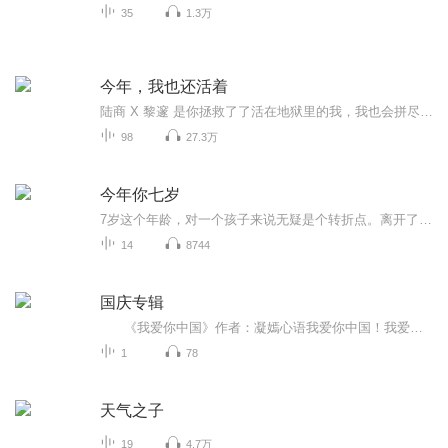
35
1.3万
今年，我也还活着
陆商 X 黎邃 是你拯救了了活在地狱里的我，我也会拼尽一切给你生的希望。虐心且虐狗，值得来感受！！
98
27.3万
今年你七岁
7岁这个年龄，对一个孩子来说无疑是个转折点。离开了以游戏为主的幼儿园，跨进了以学习为主的校门；摆脱了阿姨的整日庇护，开始了相对独立的崭新生活……他们会碰到一些什么新鲜事儿？他们的脑子里会闪起一些什么怪效果？面对孩子呈现的种种题目，做家长的又该想些什么？做些什么？小说真实地记录了一个小学一年级生一年来的所作所为，同时记录了孩子家长的所思所想。作品情感细腻真挚，思考深进新奇，文长自然幽默，不只孩子读来妙趣横生，家长读来也将深受启迪。...
14
8744
国庆专辑
《我爱你中国》作者：凝嫣心语我爱你中国！我爱你春天蓬勃的秧苗；我爱你秋日金黄的硕果。我爱你中国！我爱你青松气质，我爱你红梅品格！我爱你家乡的甜蔗好像乳汁滋润着我的心窝。我爱你中国，我要把最美的歌儿献给你，我的母亲我的祖国。我爱你中国，我爱...
1
78
天气之子
19
4.7万