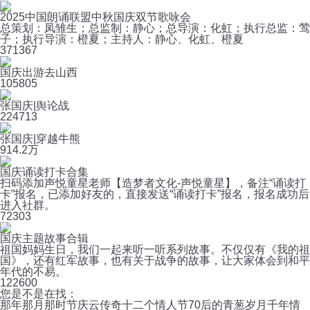
2025中国朗诵联盟中秋国庆双节歌咏会
总策划：凤雏生；总监制：静心；总导演：化虹；执行总监：莺
子；执行导演：橙夏；主持人：静心、化虹、橙夏
37
1367
国庆出游去山西
10
5805
张国庆|舆论战
22
4713
张国庆|穿越牛熊
91
4.2万
国庆诵读打卡合集
扫码添加声悦童星老师【造梦者文化-声悦童星】，备注“诵读打
卡”报名，已添加好友的，直接发送“诵读打卡”报名，报名成功后
进入社群。
7
2303
国庆主题故事合辑
祖国妈妈生日，我们一起来听一听系列故事。不仅仅有《我的祖
国》，还有红军故事，也有关于战争的故事，让大家体会到和平
年代的不易。
12
2600
您是不是在找：
那年那月那时节
庆云传奇
十二个情人节
70后的青葱岁月
千年情