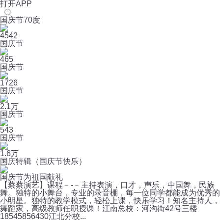
打开APP
国庆节70度
4542
国庆节
465
国庆节
1726
国庆节
2.1万
国庆节
543
国庆节
1.6万
国庆特辑（国庆节快乐）
国庆节为祖国献礼
【蔡蔡演艺】课程﹣-﹣主持表演，口才，声乐，中国舞，民族
舞。独特的小舞台，专业的录音棚，每一位同学都能成为优秀的
小明星。独特的教学模式，轻松上课，快乐学习！知名主持人，
舞蹈家，高级教师任职授课！江南总校：河沟街42号三楼
18545856430江北分校...