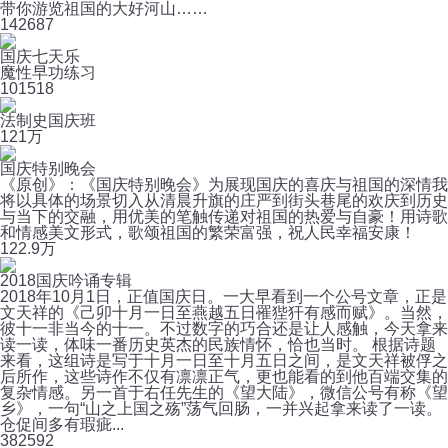
带你游览祖国的大好河山……
14
2687
国庆七天乐
魔性早功练习
10
1518
法制史国庆班
12
1万
国庆特别晚会
《原创》：《国庆特别晚会》为展现国庆的喜庆与祖国的深情我
将以具体的场景切入从清晨升旗的庄严到街头巷尾的欢庆到历史
与当下的交融，用优美的笔触传递对祖国的热爱与自豪！用诗歌
和情感美文形式，歌颂祖国的繁荣富强，祝人民幸福安康！
12
2.9万
2018国庆吟诵专辑
2018年10月1日，正值国庆日。一大早看到一个公号文章，正是
文天祥的《己卯十月一日至燕越五日罹狴犴有感而赋》。当然，
彼十一非当今的十一。不过数字的巧合还是让人感触，今天拿来
读一读，体味一番历史英杰的民族情怀，恰也当时。 根据诗题
来看，这组诗是写于十月一日至十月五日之间，是文天祥被俘之
后所作，这些诗作不仅有凛凛正气，更也能看的到他百端交集的
复杂情感。另一首于右任先生的《望大陆》，微信公号有称《望
乡》，一句“山之上国之殇”荡气回肠，一并兴起拿来读了一读。
仓促间多有瑕疵...
38
2592