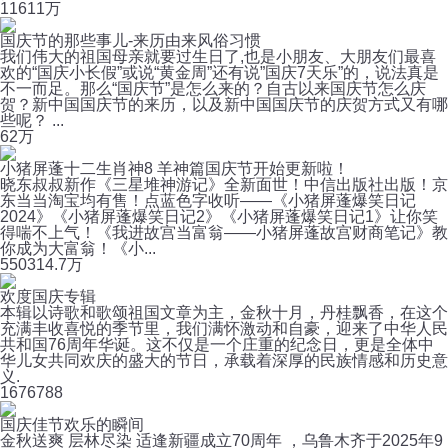
116
11万
国庆节的那些事儿-来历由来风俗习惯
我们伟大的祖国母亲就要过生日了,也是小朋友、大朋友们最喜
欢的“国庆小长假”或说“黄金周”还有说”国庆7天乐”的，说法真是
不一而足。那么“国庆节”是怎么来的？自古以来国庆节怎么庆
贺？新中国国庆节的来历，以及新中国国庆节的庆贺方式又有哪
些呢？ ...
6
2万
小猪屏蓬十二生肖神8 羊神篇国庆节开始更新啦！
晓东叔叔新作《三星堆神游记》全新面世！中信出版社出版！京
东当当淘宝均有售！点蓝色字收听——《小猪屏蓬爆笑日记
2024》《小猪屏蓬爆笑日记2》《小猪屏蓬爆笑日记1》让你笑
得喘不上气！《我进故宫当富翁——小猪屏蓬故宫财商笔记》教
你成为大富翁！《小...
550
314.7万
欢度国庆专辑
本辑以诗歌和歌颂祖国文章为主，金秋十月，丹桂飘香，在这个
充满丰收喜悦的季节里，我们满怀激动和自豪，迎来了中华人民
共和国76周年华诞。这不仅是一个庄重的纪念日，更是全体中
华儿女共同欢庆的盛大的节日，承载着深厚的民族情感和历史意
义.
167
6788
国庆佳节欢乐的瞬间
金秋送爽 层林尽染 适逢新疆成立70周年 ，乌鲁木齐于2025年9