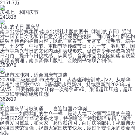
215
1.7万
庆祝七一和国庆节
24
1818
我们的节日-国庆节
南京出版传媒集团·南京出版社出版的图书《我们的节日》通过
对中国节日文化和节日意义进行深度的挖掘，面向青少年群体构
建独具特色的栏目内容，以此丰富春节、元宵节、清明节、端午
节、七夕节、中秋节、重阳节等传统节日；六一节、教师节、国
庆节等新兴节日的文化内涵和表现形式。促进青少年形成新的节
日习俗，提升节日仪式感、认同感。音频作品由金陵朗读者联盟
志愿者朗诵，南京音像出版社、金陵图书馆联合制作。
35
8076
二建市政冲刺，适合国庆节逆袭
2020年二级建造师市政专业1、从基础到密训冲刺V2、从精华
课程到超压密押V3、0基础同步更新v4、持续更新到2020年考
试V5、只要你跟着学让你一次稳拿证V6、渠道超压压题，超压
三页纸等独家绝密压题!
36
2619
欢度国庆节诗歌朗诵——喜迎祖国72华诞
祖国——如同我们的生命一样，是诗人笔下永恒而温暖的主题。
在祖国72周年华诞来临之际，特创建这个诗歌朗诵专辑，诵读
经典爱国篇章，和大家一起歌颂祖国，向国庆的献礼！祝愿伟大
的祖国繁荣富强，祝愿大家国庆节快乐，度过平安快乐的黄金周
假期！