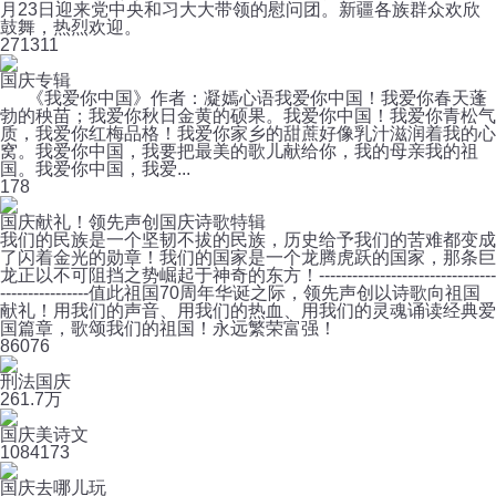
月23日迎来党中央和习大大带领的慰问团。新疆各族群众欢欣
鼓舞，热烈欢迎。
27
1311
国庆专辑
《我爱你中国》作者：凝嫣心语我爱你中国！我爱你春天蓬
勃的秧苗；我爱你秋日金黄的硕果。我爱你中国！我爱你青松气
质，我爱你红梅品格！我爱你家乡的甜蔗好像乳汁滋润着我的心
窝。我爱你中国，我要把最美的歌儿献给你，我的母亲我的祖
国。我爱你中国，我爱...
1
78
国庆献礼！领先声创国庆诗歌特辑
我们的民族是一个坚韧不拔的民族，历史给予我们的苦难都变成
了闪着金光的勋章！我们的国家是一个龙腾虎跃的国家，那条巨
龙正以不可阻挡之势崛起于神奇的东方！--------------------------------
----------------值此祖国70周年华诞之际，领先声创以诗歌向祖国
献礼！用我们的声音、用我们的热血、用我们的灵魂诵读经典爱
国篇章，歌颂我们的祖国！永远繁荣富强！
8
6076
刑法国庆
26
1.7万
国庆美诗文
108
4173
国庆去哪儿玩